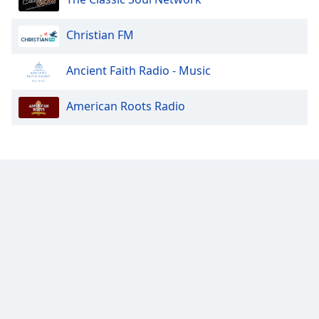
Font
Family
Christian FM
Ancient Faith Radio - Music
Reset
Done
Close
American Roots Radio
Modal
Dialog
End
of
dialog
window.