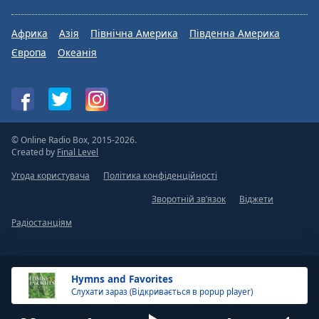
Африка
Азія
Північна Америка
Південна Америка
Європа
Океанія
© Online Radio Box, 2015-2026.
Created by
Final Level
Угода користувача
Політика конфіденційності
Зворотній зв’язок
Віджети
Радіостанціям
Hymns and Favorites
Слухати зараз (Відкривається в popup player)