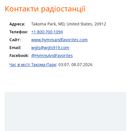
subtitles
Контакти радіостанції
settings
dialog
Адреса:
Takoma Park, MD, United States, 20912
subtitles
off
,
Телефон:
+1 800-700-1094
selected
Сайт:
www.hymnsandfavorites.com
Email:
wgts@wgts919.com
Audio
Track
Facebook:
@HymnsAndFavorites
Час в місті Такома-Парк
:
03:07
,
08.07.2026
Picture-
in-
Picture
Fullscreen
This
is
a
modal
window.
Beginning