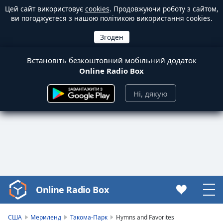
Цей сайт використовує
cookies
. Продовжуючи роботу з сайтом,
ви погоджуєтеся з нашою політикою використання cookies.
Встановіть безкоштовний мобільний додаток
Online Radio Box
Ні, дякую
Online Radio Box
Video
Player
is
США
Мериленд
Такома-Парк
Hymns and Favorites