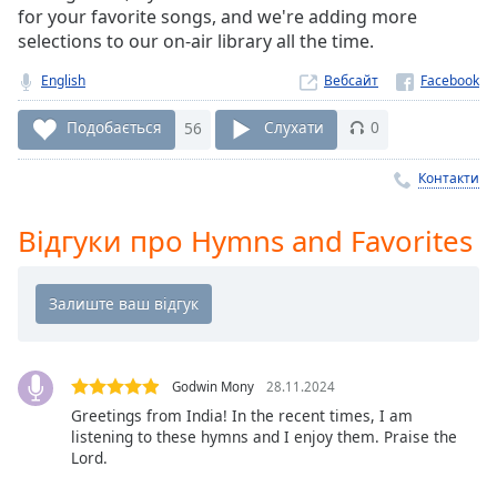
Remaining
for your favorite songs, and we're adding more
Time
-
selections to our on-air library all the time.
-:-
English
Вебсайт
1x
Playback
Подобається
56
Слухати
0
Rate
Контакти
Chapters
Chapters
Відгуки про Hymns and Favorites
Descriptions
descriptions
off
,
selected
Godwin Mony
28.11.2024
Subtitles
Greetings from India! In the recent times, I am
listening to these hymns and I enjoy them. Praise the
subtitles
Lord.
settings
,
opens