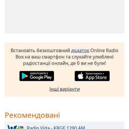
of
dialog
window.
Escape
will
cancel
and
close
Встановіть безкоштовний
додаток
Online Radio
the
Box на ваш смартфон та слухайте улюблені
window.
радіостанції онлайн, де б ви не були!
Text
Color
інші варіанти
Opacity
Text
Рекомендовані
Background
Color
Radio Vida - KRGE 1290 AM