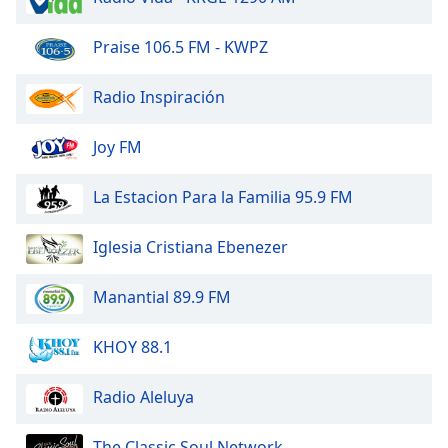
Opacity
Praise 106.5 FM - KWPZ
Radio Inspiración
Caption
Area
Background
Joy FM
Color
La Estacion Para la Familia 95.9 FM
Opacity
Iglesia Cristiana Ebenezer
Font
Manantial 89.9 FM
Size
KHOY 88.1
Text
Edge
Radio Aleluya
Style
The Classic Soul Network