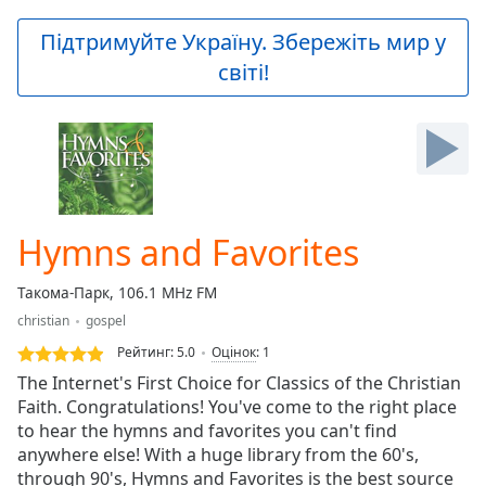
loading.
Play
Підтримуйте Україну. Збережіть мир у
Video
світі!
Play
Skip
Backward
Skip
Forward
Mute
Current
Time
0:00
Hymns and Favorites
/
Duration
-:-
Такома-Парк, 106.1 MHz FM
Loaded
:
christian
gospel
0.00%
Stream
Рейтинг:
5.0
Оцінок
:
1
Type
LIVE
The Internet's First Choice for Classics of the Christian
Seek to
Faith. Congratulations! You've come to the right place
live,
to hear the hymns and favorites you can't find
currently
behind
anywhere else! With a huge library from the 60's,
live
LIVE
through 90's, Hymns and Favorites is the best source