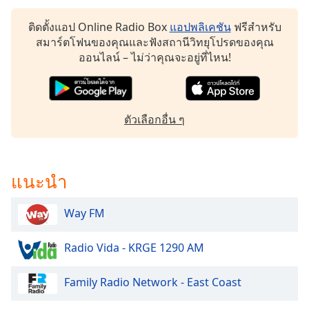
dialog
window.
ติดตั้งแอป Online Radio Box
แอปพลิเคชัน
ฟรีสำหรับ
Escape
สมาร์ตโฟนของคุณและฟังสถานีวิทยุโปรดของคุณ
will
ออนไลน์ – ไม่ว่าคุณจะอยู่ที่ไหน!
cancel
and
close
the
ตัวเลือกอื่น ๆ
window.
Text
Color
แนะนำ
Way FM
Opacity
Radio Vida - KRGE 1290 AM
Text
Background
Family Radio Network - East Coast
Color