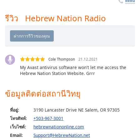
ติดต่อ
Time
-
-:-
รีวิว Hebrew Nation Radio
1x
Playback
Rate
Chapters
Chapters
Cole Thompson
21.12.2021
My Avast antivirus software won't let me access the
Descriptions
Hebrew Nation Station Website. Grrr
descriptions
off
,
ข้อมูลติดต่อสถานีวิทยุ
selected
Subtitles
ที่อยู่:
3190 Lancaster Drive NE Salem, OR 97305
โทรศัพท์:
+503-967-3001
subtitles
เว็บไซต์:
hebrewnationonline.com
settings
,
opens
Email:
Support@HebrewNation.net