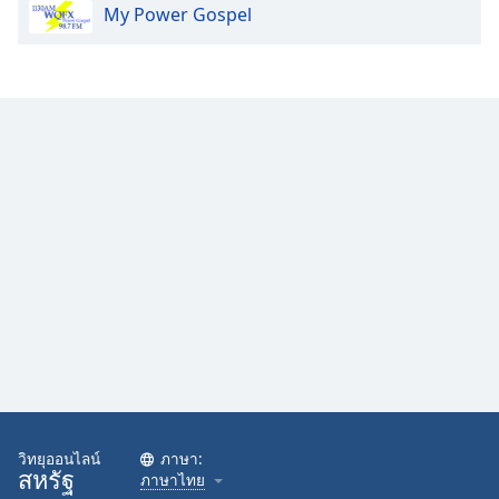
My Power Gospel
Family
Reset
Done
Close
Modal
Dialog
End
of
dialog
window.
วิทยุออนไลน์
ภาษา:
สหรัฐ
ภาษาไทย