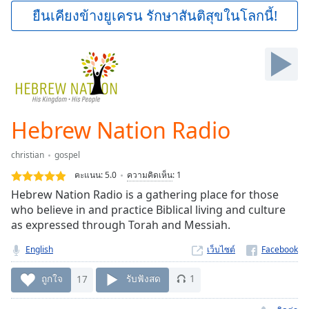
Play
ยืนเคียงข้างยูเครน รักษาสันติสุขในโลกนี้!
Video
Play
Skip
Backward
Skip
Forward
Mute
Current
Hebrew Nation Radio
Time
0:00
/
christian
gospel
Duration
-:-
คะแนน:
5.0
ความคิดเห็น
:
1
Loaded
:
Hebrew Nation Radio is a gathering place for those
0.00%
who believe in and practice Biblical living and culture
Stream
as expressed through Torah and Messiah.
Type
LIVE
Seek to
English
เว็บไซต์
live,
currently
behind
ถูกใจ
17
รับฟังสด
1
live
LIVE
Remaining