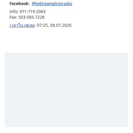
subtitles
Facebook:
@hebrewnationradio
settings
Info: 971-719-2083
dialog
Fax: 503-585-7228
subtitles
เวลาใน เซเลม
:
07:25
,
08.07.2026
off
,
selected
Audio
Track
Picture-
in-
Picture
Fullscreen
This
is
a
modal
window.
Beginning
of