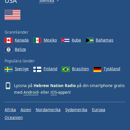
USA
Svenska
Grannländer
Kanada
Mexiko
Kuba
Bahamas
Belize
Populära länder
Sverige
Finland
Brasilien
Tyskland
Lyssna på
Hebrew Nation Radio
på din smartphone gratis
med
Android
- eller
iOS
-appen!
Afrika
Asien
Nordamerika
Sydamerika
Europa
Oceanien