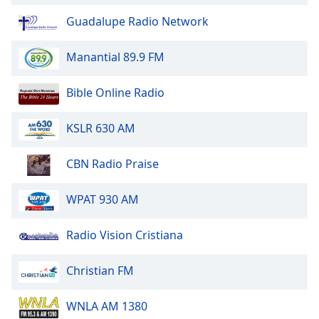
Guadalupe Radio Network
Opacity
Manantial 89.9 FM
Caption
Area
Bible Online Radio
Background
Color
KSLR 630 AM
Opacity
CBN Radio Praise
WPAT 930 AM
Font
Size
Radio Vision Cristiana
Text
Christian FM
Edge
Style
WNLA AM 1380