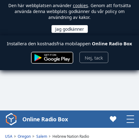
Den här webbplatsen använder
cookies
. Genom att fortsätta
använda denna webbplats godkänner du vår policy om
användning av kakor.
Installera den kostnadsfria mobilappen
Online Radio Box
Nej, tack
Online Radio Box
Video
Player
is
USA
Oregon
Salem
Hebrew Nation Radio