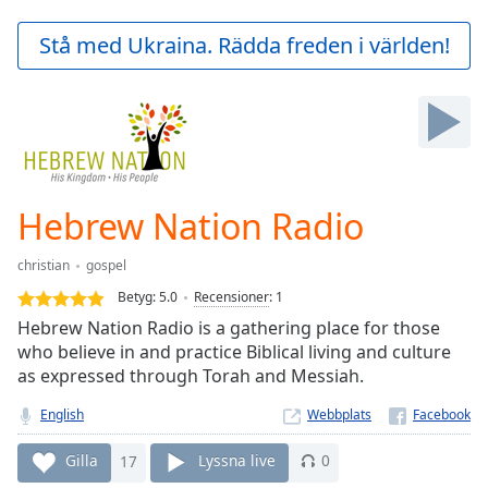
loading.
Play
Stå med Ukraina. Rädda freden i världen!
Video
Play
Skip
Backward
Skip
Forward
Mute
Current
Hebrew Nation Radio
Time
0:00
/
christian
gospel
Duration
-:-
Betyg:
5.0
Recensioner
:
1
Loaded
:
Hebrew Nation Radio is a gathering place for those
0.00%
who believe in and practice Biblical living and culture
Stream
as expressed through Torah and Messiah.
Type
LIVE
Seek to
English
Webbplats
live,
currently
behind
Gilla
17
Lyssna live
0
live
LIVE