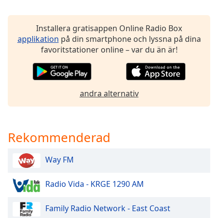
of
dialog
window.
Installera gratisappen Online Radio Box
Escape
applikation
på din smartphone och lyssna på dina
will
favoritstationer online – var du än är!
cancel
and
close
the
andra alternativ
window.
Text
Color
Rekommenderad
Way FM
Opacity
Radio Vida - KRGE 1290 AM
Text
Background
Family Radio Network - East Coast
Color