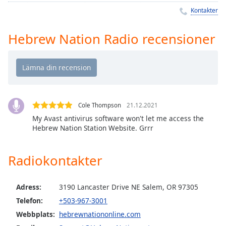
Remaining
Kontakter
Time
-
-:-
Hebrew Nation Radio recensioner
1x
Playback
Rate
Chapters
Chapters
Cole Thompson
21.12.2021
My Avast antivirus software won't let me access the
Descriptions
Hebrew Nation Station Website. Grrr
descriptions
off
,
Radiokontakter
selected
Subtitles
Adress:
3190 Lancaster Drive NE Salem, OR 97305
Telefon:
+503-967-3001
subtitles
Webbplats:
hebrewnationonline.com
settings
,