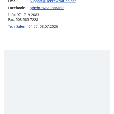
opens
Email:
Support@HebrewNation.net
subtitles
Facebook:
@hebrewnationradio
settings
Info: 971-719-2083
dialog
Fax: 503-585-7228
subtitles
Tid i Salem
:
04:57
,
08.07.2026
off
,
selected
Audio
Track
Picture-
in-
Picture
Fullscreen
This
is
a
modal
window.
Beginning