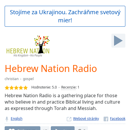
loading.
Play
Stojíme za Ukrajinou. Zachráňme svetový
Video
mier!
Play
Skip
Backward
Skip
Forward
Mute
Current
Time
0:00
Hebrew Nation Radio
/
Duration
-:-
christian
gospel
Loaded
:
0.00%
Hodnotenie:
5.0
Recenzie
:
1
Stream
Hebrew Nation Radio is a gathering place for those
Type
LIVE
who believe in and practice Biblical living and culture
Seek to
as expressed through Torah and Messiah.
live,
currently
English
Webové stránky
behind
live
LIVE