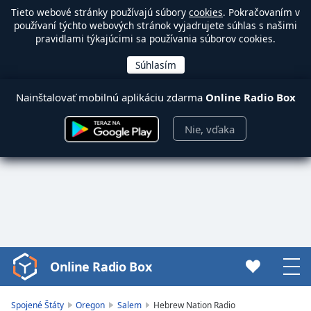
Tieto webové stránky používajú súbory
cookies
. Pokračovaním v
používaní týchto webových stránok vyjadrujete súhlas s našimi
pravidlami týkajúcimi sa používania súborov cookies.
Nainštalovať mobilnú aplikáciu zdarma
Online Radio Box
Nie, vďaka
Online Radio Box
Video
Player
is
Spojené Štáty
Oregon
Salem
Hebrew Nation Radio