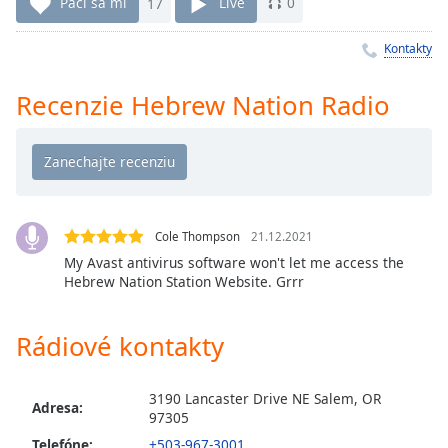
Remaining
Páči sa mi
17
Live
0
Time
-
-:-
Kontakty
1x
Recenzie Hebrew Nation Radio
Playback
Rate
Chapters
Chapters
Cole Thompson
21.12.2021
Descriptions
My Avast antivirus software won't let me access the
Hebrew Nation Station Website. Grrr
descriptions
off
,
selected
Rádiové kontakty
Subtitles
3190 Lancaster Drive NE Salem, OR
subtitles
Adresa:
97305
settings
,
Telefóne:
+503-967-3001