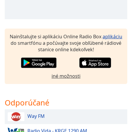
of
dialog
window.
Escape
will
cancel
Nainštalujte si aplikáciu Online Radio Box
aplikáciu
and
do smartfónu a počúvajte svoje obľúbené rádiové
close
stanice online kdekoľvek!
the
window.
Text
iné možnosti
Color
Opacity
Odporúčané
Text
Way FM
Background
Color
Radio Vida - KRGE 1290 AM