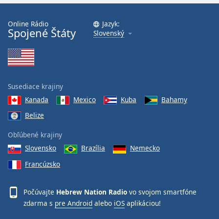
Online Rádio
Jazyk:
Spojené Štáty
Slovenský
Susediace krajiny
Kanada
Mexico
Kuba
Bahamy
Belize
Obľúbené krajiny
Slovensko
Brazília
Nemecko
Francúzsko
Počúvajte
Hebrew Nation Radio
vo svojom smartfóne
zdarma s
pre Android
alebo
iOS
aplikáciou!