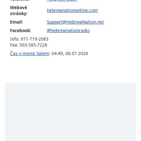
opens
subtitles
Webové
hebrewnationonline.com
stránky:
settings
dialog
Email:
Support@HebrewNation.net
subtitles
Facebook:
@hebrewnationradio
off
,
Info: 971-719-2083
selected
Fax: 503-585-7228
Čas v meste Salem
:
04:49
,
08.07.2026
Audio
Track
Picture-
in-
Picture
Fullscreen
This
is
a
modal
window.
Beginning