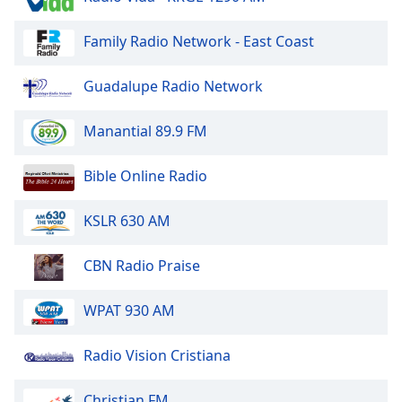
Opacity
Family Radio Network - East Coast
Guadalupe Radio Network
Caption
Area
Manantial 89.9 FM
Background
Color
Bible Online Radio
Opacity
KSLR 630 AM
Font
CBN Radio Praise
Size
WPAT 930 AM
Text
Edge
Radio Vision Cristiana
Style
Christian FM