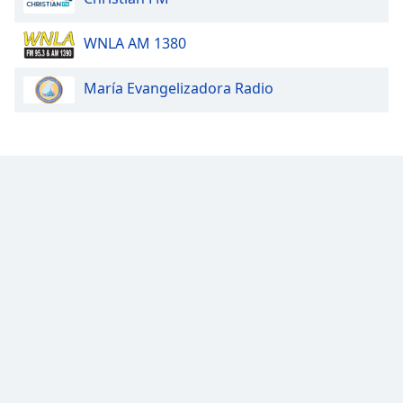
Font
Family
WNLA AM 1380
María Evangelizadora Radio
Reset
Done
Close
Modal
Dialog
End
of
dialog
window.