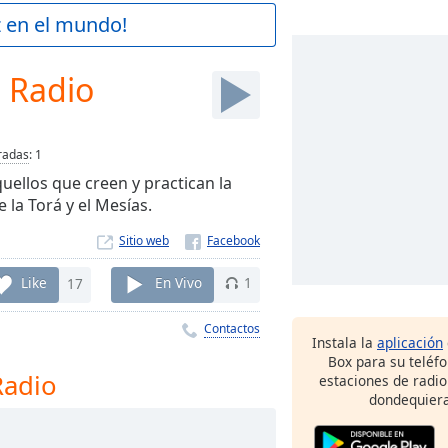
z en el mundo!
 Radio
radas
:
1
ellos que creen y practican la
e la Torá y el Mesías.
Sitio web
Like
17
En Vivo
1
Contactos
Instala la
aplicación
Box para su teléf
Radio
estaciones de radio
dondequiera