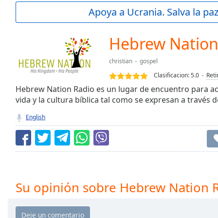
Current
Apoya a Ucrania. Salva la pa
Time
0:00
/
Duration
-:-
Hebrew Nation
Loaded
:
0.00%
christian
gospel
0:00
Clasificacion:
5.0
Reti
Stream
Type
Hebrew Nation Radio es un lugar de encuentro para aqu
LIVE
vida y la cultura bíblica tal como se expresan a través d
Seek to
live,
currently
English
behind
live
LIVE
Remaining
Time
-
-:-
1x
Su opinión sobre Hebrew Nation 
Playback
Rate