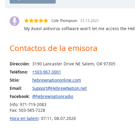
Chapters
Chapters
Cole Thompson
21.12.2021
Descriptions
My Avast antivirus software won't let me access the He
descriptions
off
,
Contactos de la emisora
selected
Subtitles
Dirección:
3190 Lancaster Drive NE Salem, OR 97305
Teléfono:
+503-967-3001
subtitles
settings
,
Sitio:
hebrewnationonline.com
opens
Email:
Support@HebrewNation.net
subtitles
Facebook:
@hebrewnationradio
settings
Info: 971-719-2083
dialog
Fax: 503-585-7228
subtitles
Hora en Salem
:
07:11
,
08.07.2026
off
,
selected