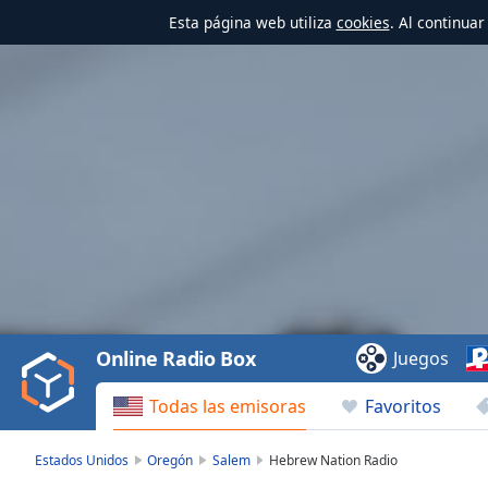
Esta página web utiliza
cookies
. Al continua
Video
Player
is
loading.
Play
Video
Online Radio Box
Juegos
Play
Skip
Todas las emisoras
Favoritos
Backward
Skip
Forward
Estados Unidos
Oregón
Salem
Hebrew Nation Radio
Mute