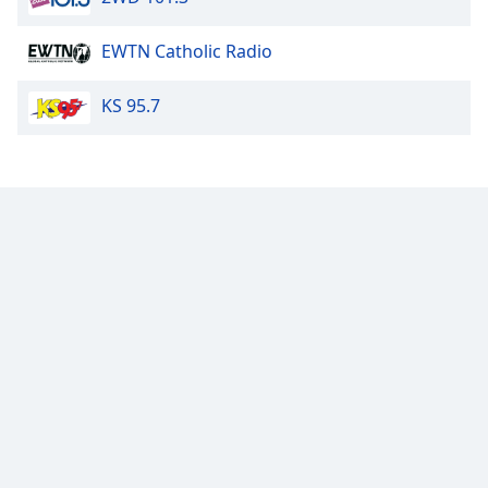
Opacity
EWTN Catholic Radio
KS 95.7
Caption
Area
Background
Color
Opacity
Font
Size
Text
Edge
Style