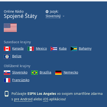
Font
Family
Online Rádio
Jazyk:
Spojené Štáty
Slovenský
Reset
Done
Close
Modal
Susediace krajiny
Dialog
End
Kanada
Mexico
Kuba
Bahamy
of
Belize
dialog
window.
Obľúbené krajiny
Slovensko
Brazília
Nemecko
Francúzsko
Počúvajte
ESPN Los Angeles
vo svojom smartfóne zdarma
s
pre Android
alebo
iOS
aplikáciou!