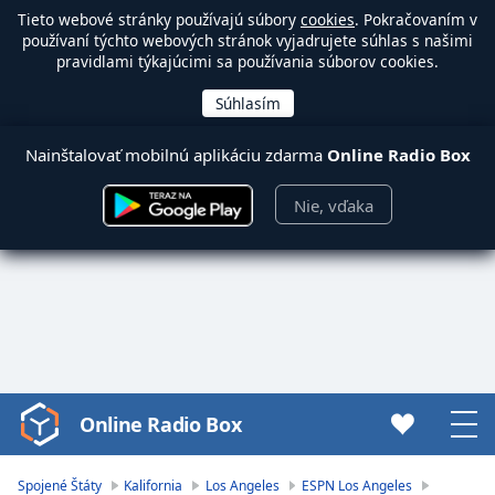
Tieto webové stránky používajú súbory
cookies
. Pokračovaním v
používaní týchto webových stránok vyjadrujete súhlas s našimi
pravidlami týkajúcimi sa používania súborov cookies.
Nainštalovať mobilnú aplikáciu zdarma
Online Radio Box
Nie, vďaka
Online Radio Box
Video
Player
is
Spojené Štáty
Kalifornia
Los Angeles
ESPN Los Angeles