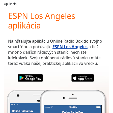
loading.
Aplikácia
Play
Video
ESPN Los Angeles
Play
aplikácia
Skip
Backward
Skip
Forward
Nainštalujte aplikáciu Online Radio Box do svojho
Mute
smartfónu a počúvajte
ESPN Los Angeles
a tiež
Current
mnoho ďalších rádiových staníc, nech ste
Time
0:00
kdekoľvek! Svoju obľúbenú rádiovú stanicu máte
/
teraz vďaka našej praktickej aplikácii vo vrecku.
Duration
-:-
Loaded
:
0.00%
Stream
Type
LIVE
Seek to
live,
currently
behind
live
LIVE