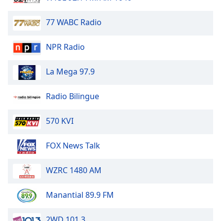
of
dialog
77 WABC Radio
window.
Escape
NPR Radio
will
cancel
and
La Mega 97.9
close
the
Radio Bilingue
window.
570 KVI
Text
Color
FOX News Talk
Opacity
WZRC 1480 AM
Text
Manantial 89.9 FM
Background
Color
2WD 101.3