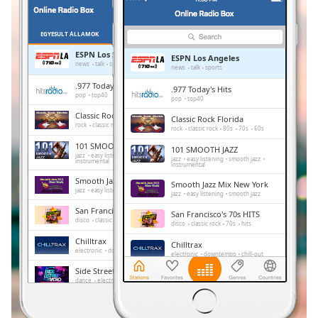
Remaining
Time
-
-:-
EGYESÜLT ÁLLAMOK
KEDVENCEK
ESPN Los Angeles
ESPN Los Angeles
1x
news
talk
sports
news
talk
sports
Playback
.977 Today's Hits
.977 Today's Hits
Rate
pop
top40
pop
top40
Classic Rock Florida
Classic Rock Florida
Chapters
rock
classic rock
80s
70s
60s
rock
classic rock
80s
70s
60s
Chapters
101 SMOOTH JAZZ
101 SMOOTH JAZZ
jazz
easy listening
smooth jazz
jazz
easy listening
smooth jazz
instrumental
instrumental
Descriptions
Smooth Jazz Mix New York
Smooth Jazz Mix New York
jazz
easy listening
smooth jazz
jazz
easy listening
smooth jazz
descriptions
San Francisco's 70s HITS
off
,
San Francisco's 70s HITS
disco
classic rock
70s
hits
disco
classic rock
70s
hits
selected
Chilltrax
Chilltrax
electronic
downtempo
chill-out
electronic
downtempo
chill-out
Subtitles
Side Street Radio
Side Street Radio
dance
electronic
trance
house
subtitles
dance
electronic
trance
house
progressive house
club
progressive house
club
settings
,
FOX News Talk
FOX News Talk
news
talk