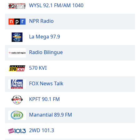
of
WYSL 92.1 FM/AM 1040
dialog
window.
NPR Radio
Escape
will
La Mega 97.9
cancel
and
close
Radio Bilingue
the
window.
570 KVI
Text
FOX News Talk
Color
KPFT 90.1 FM
Opacity
Manantial 89.9 FM
Text
Background
2WD 101.3
Color