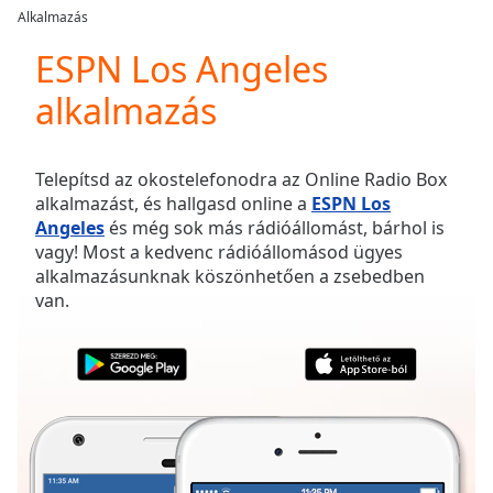
loading.
Alkalmazás
Play
Video
ESPN Los Angeles
Play
alkalmazás
Skip
Backward
Skip
Forward
Telepítsd az okostelefonodra az Online Radio Box
Mute
alkalmazást, és hallgasd online a
ESPN Los
Current
Angeles
és még sok más rádióállomást, bárhol is
Time
0:00
vagy! Most a kedvenc rádióállomásod ügyes
/
alkalmazásunknak köszönhetően a zsebedben
Duration
-:-
van.
Loaded
:
0.00%
Stream
Type
LIVE
Seek to
live,
currently
behind
live
LIVE