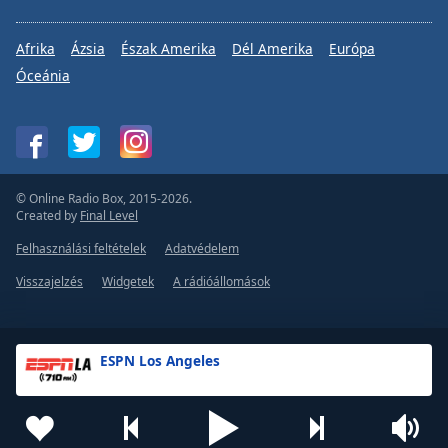
Afrika
Ázsia
Észak Amerika
Dél Amerika
Európa
Óceánia
© Online Radio Box, 2015-2026.
Created by
Final Level
Felhasználási feltételek
Adatvédelem
Visszajelzés
Widgetek
A rádióállomások
ESPN Los Angeles