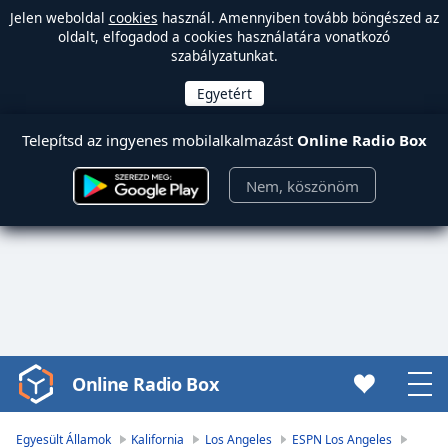
Jelen weboldal
cookies
használ. Amennyiben tovább böngészed az
oldalt, elfogadod a cookies használatára vonatkozó
szabályzatunkat.
Telepítsd az ingyenes mobilalkalmazást
Online Radio Box
Nem, köszönöm
Online Radio Box
Video
Player
is
Egyesült Államok
Kalifornia
Los Angeles
ESPN Los Angeles