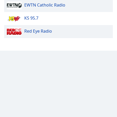
EWTN Catholic Radio
Opacity
KS 95.7
Caption
Red Eye Radio
Area
Background
Color
Opacity
Font
Size
Text
Edge
Style