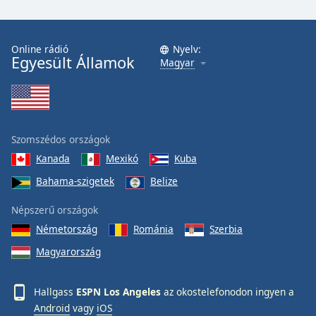
Font
Family
Online rádió
Nyelv:
Egyesült Államok
Magyar
Reset
Done
Close
Modal
Dialog
End
Szomszédos országok
of
Kanada
Mexikó
Kuba
dialog
Bahama-szigetek
Belize
window.
Népszerű országok
Németország
Románia
Szerbia
Magyarország
Hallgass
ESPN Los Angeles
az okostelefonodon ingyen a
Android
vagy
iOS