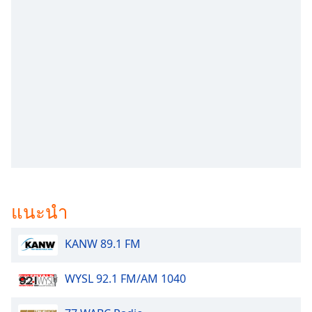
subtitles
settings
dialog
subtitles
off
,
selected
Audio
Track
Picture-
in-
Picture
Fullscreen
This
แนะนำ
is
a
modal
KANW 89.1 FM
window.
WYSL 92.1 FM/AM 1040
Beginning
of