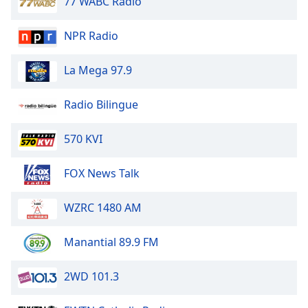
77 WABC Radio
dialog
window.
NPR Radio
Escape
will
cancel
La Mega 97.9
and
close
Radio Bilingue
the
window.
570 KVI
Text
FOX News Talk
Color
WZRC 1480 AM
Opacity
Manantial 89.9 FM
Text
Background
2WD 101.3
Color