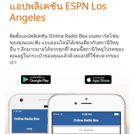
แอปพลิเคชัน ESPN Los
Play
Video
Angeles
Play
Skip
Backward
Skip
ติดตั้งแอปพลิเคชัน Online Radio Box บนสมาร์ตโฟน
Forward
ของคุณและฟัง
แบบออนไลน์ได้เช่นเดียวกับสถานีวิทยุ
Mute
อื่น ๆ อีกมากมายได้จากทุกที่! ตอนนี้สถานีวิทยุโปรดของ
Current
คุณอยู่ในกระเป๋าของคุณแล้วด้วยแอปที่ใช้สะดวกของ
Time
0:00
เรา
/
Duration
-:-
Loaded
:
0.00%
Stream
Type
LIVE
Seek to
live,
currently
behind
live
LIVE
Remaining
สหรัฐ
รายการโปรด