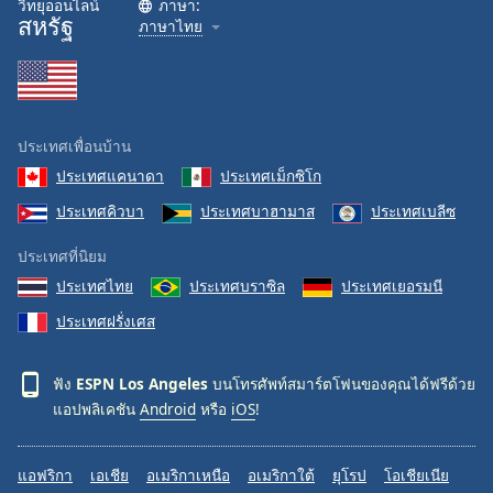
วิทยุออนไลน์
ภาษา:
สหรัฐ
Family
ภาษาไทย
Reset
Done
Close
ประเทศเพื่อนบ้าน
Modal
Dialog
ประเทศแคนาดา
ประเทศเม็กซิโก
End
ประเทศคิวบา
ประเทศบาฮามาส
ประเทศเบลีซ
of
dialog
ประเทศที่นิยม
window.
ประเทศไทย
ประเทศบราซิล
ประเทศเยอรมนี
ประเทศฝรั่งเศส
ฟัง
ESPN Los Angeles
บนโทรศัพท์สมาร์ตโฟนของคุณได้ฟรีด้วย
แอปพลิเคชัน
Android
หรือ
iOS
!
แอฟริกา
เอเชีย
อเมริกาเหนือ
อเมริกาใต้
ยุโรป
โอเชียเนีย