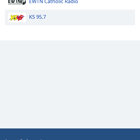
EWTN Catholic Radio
Opacity
KS 95.7
Caption
Area
Background
Color
Opacity
Font
Size
Text
Edge
Style
Font