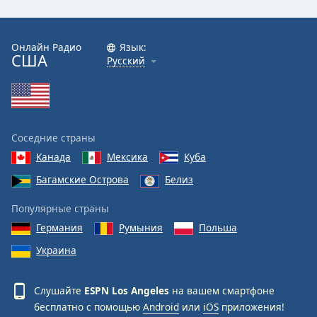
Font
Family
Онлайн Радио
Язык:
США
Русский
Reset
Done
Close
Modal
Dialog
End
Соседние страны
of
Канада
Мексика
Куба
dialog
Багамские Острова
Белиз
window.
Популярные страны
Германия
Румыния
Польша
Украина
Слушайте
ESPN Los Angeles
на вашем смартфоне
бесплатно с помощью
Android
или
iOS
приложения!