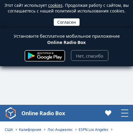
Этот сайт использует
cookies
. Продолжая работу с сайтом, вы
соглашаетесь с нашей политикой использования cookies.
Установите бесплатное мобильное приложение
Online Radio Box
Нет, спасибо
Online Radio Box
Video
Player
is
США
Калифорния
Лос-Анджелес
ESPN Los Angeles