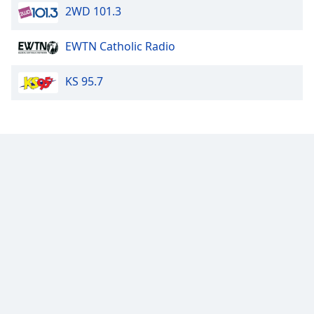
2WD 101.3
Opacity
EWTN Catholic Radio
Caption
KS 95.7
Area
Background
Color
Opacity
Font
Size
Text
Edge
Style