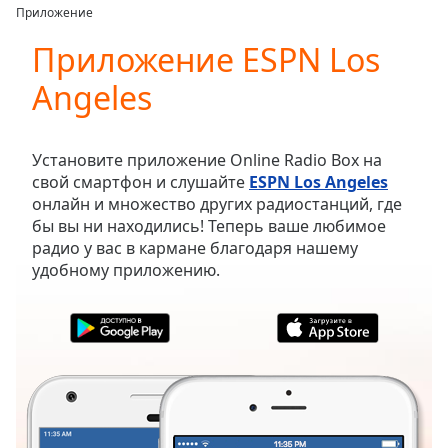
loading.
Приложение
Play
Video
Приложение ESPN Los
Play
Angeles
Skip
Backward
Skip
Forward
Установите приложение Online Radio Box на
Mute
свой смартфон и слушайте
ESPN Los Angeles
Current
онлайн и множество других радиостанций, где
Time
0:00
бы вы ни находились! Теперь ваше любимое
/
радио у вас в кармане благодаря нашему
Duration
-:-
удобному приложению.
Loaded
:
0.00%
Stream
Type
LIVE
Seek to
live,
currently
behind
live
LIVE