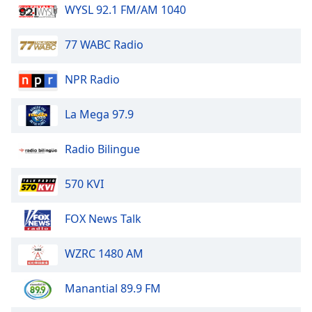
of
WYSL 92.1 FM/AM 1040
dialog
window.
77 WABC Radio
Escape
will
NPR Radio
cancel
and
close
La Mega 97.9
the
window.
Radio Bilingue
Text
570 KVI
Color
FOX News Talk
Opacity
WZRC 1480 AM
Text
Background
Manantial 89.9 FM
Color