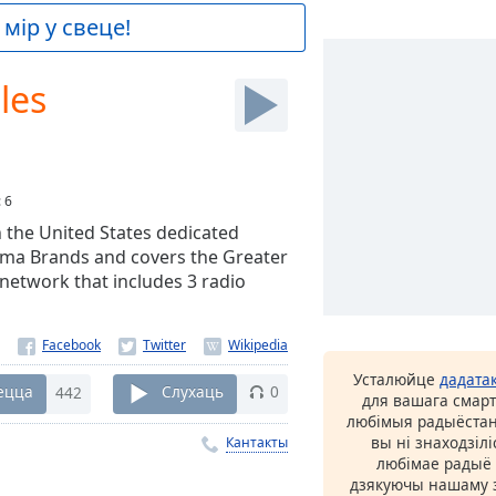
мір у свеце!
les
:
6
n the United States dedicated
arma Brands and covers the Greater
network that includes 3 radio
Усталюйце
дадата
ецца
442
Слухаць
0
для вашага смарт
любімыя радыёстан
вы ні знаходзіл
Кантакты
любімае радыё ў
дзякуючы нашаму з