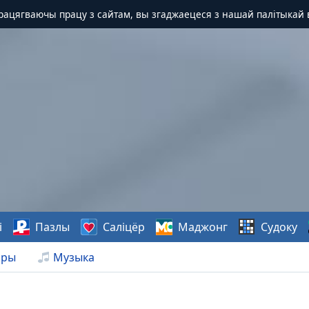
Працягваючы працу з сайтам, вы згаджаецеся з нашай палітыкай 
і
Пазлы
Саліцёр
Маджонг
Судоку
нры
Музыка