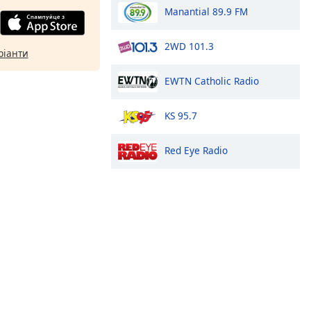
Manantial 89.9 FM
2WD 101.3
ріанти
EWTN Catholic Radio
KS 95.7
Red Eye Radio