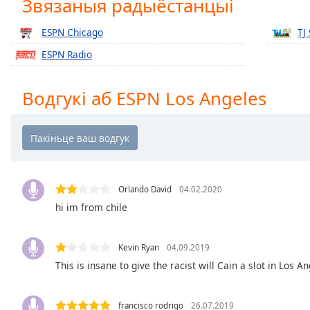
Звязаныя радыёстанцыі
Chapters
Chapters
ESPN Chicago
TJ
ESPN Radio
Descriptions
descriptions
Водгукі аб ESPN Los Angeles
off
,
selected
Subtitles
subtitles
settings
,
Orlando David
04.02.2020
opens
hi im from chile
subtitles
settings
dialog
Kevin Ryan
04.09.2019
subtitles
This is insane to give the racist will Cain a slot in Los A
off
,
selected
francisco rodrigo
26.07.2019