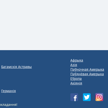
Афрыка
Азія
Багамскія Астравы
Паўночная Амерыка
Паўднёвая Амерыка
Еўропа
Акіянія
Германія
кладання!