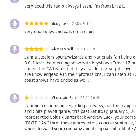
Audio
Very good this radio always listen. i´m from brazil...
Track
Picture-
in-
doug ross
27.06.2019
Picture
very good guys and gals on la espn
Fullscreen
This
is
Alex Mitchell
28.01.2019
a
I am a Steelers Spurs/Wizards and Nationals fan living o
modal
D.C. I love the morning show with Keyshawn Travis LZ an
window.
course the CA teams but they also do a great job coverin
are knowledgeable in their professions. I can listen at 1
coast shows have ended as well.
Beginning
of
dialog
Chocolate Bear
07.01.2019
window.
I am not responding regarding a review, but the inappro
Escape
and Colts playoff game, this past Saturday, January 5, 2
will
represented Colt's quarterback Andrew Luck, your compa
cancel
"DIXIE." As I form these words into a concise sentence,
and
words to ward your company and it's apparent affiliate 
close