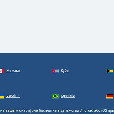
Мексіка
Куба
Украіна
Бразілія
на вашым смартфоне бясплатна з дапамогай
Android
або
iOS
пры