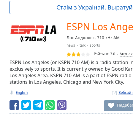
Current
Стаім з Украінай. Выратуй 
Time
0:00
/
Duration
-:-
ESPN Los Ange
Loaded
:
0.00%
Лос-Анджэлес, 710 kHz AM
0:00
news
talk
sports
Stream
Type
LIVE
Рэйтынг:
3.0
Ацэнак
Seek to
ESPN Los Angeles (or KSPN 710 AM) is a radio station i
live,
exclusively to sports. It is currently owned by Good K
currently
Los Angeles Area. KSPN 710 AM is a part of ESPN radio 
behind
live
LIVE
stations in Los Angeles, Chicago and New York City.
Remaining
Time
-
English
Вебсайт
-:-
Падаба
1x
Playback
Rate