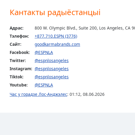
the
Кантакты радыёстанцыі
window.
Text
Адрас:
800 W. Olympic Blvd., Suite 200, Los Angeles, CA 
Color
Тэлефон:
+877.710.ESPN (3776)
Сайт:
goodkarmabrands.com
Opacity
Facebook:
@ESPNLA
Twitter:
@espnlosangeles
Text
Instagram:
@espnlosangeles
Background
Tiktok:
@espnlosangeles
Color
Youtube:
@ESPNLA
Час у горадзе Лос-Анджэлес
:
01:12
,
08.06.2026
Opacity
Caption
Area
Background