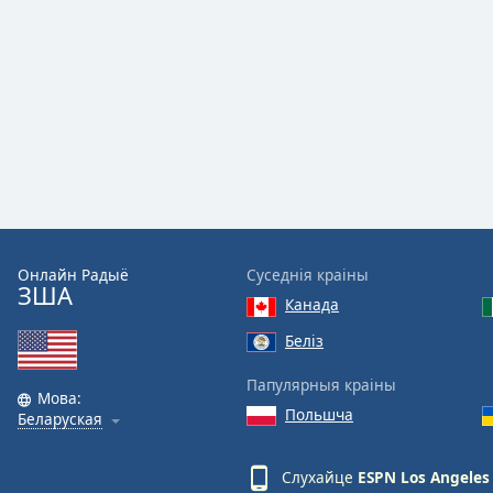
Color
Opacity
Font
Size
Text
Edge
Style
Онлайн Радыё
Суседнія краіны
ЗША
Канада
Font
Беліз
Family
Папулярныя краіны
Мова:
Польшча
Беларуская
Reset
Done
Close
Слухайце
ESPN Los Angeles
Modal