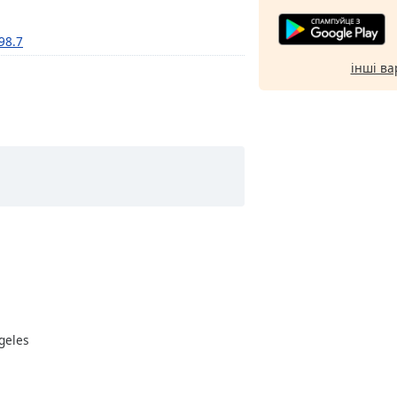
 98.7
інші ва
ngeles