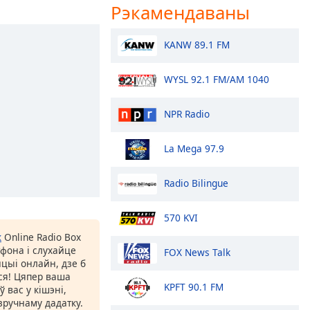
Рэкамендаваны
KANW 89.1 FM
WYSL 92.1 FM/AM 1040
NPR Radio
La Mega 97.9
Radio Bilingue
570 KVI
к
Online Radio Box
фона і слухайце
FOX News Talk
цыі онлайн, дзе б
іся! Цяпер ваша
KPFT 90.1 FM
 вас у кішэні,
ручнаму дадатку.