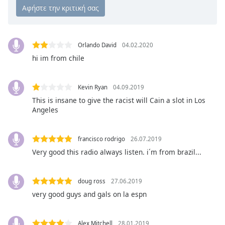
opens
subtitles
settings
dialog
Orlando David
04.02.2020
subtitles
hi im from chile
off
,
selected
Kevin Ryan
04.09.2019
Audio
This is insane to give the racist will Cain a slot in Los
Track
Angeles
Picture-
in-
Picture
francisco rodrigo
26.07.2019
Fullscreen
Very good this radio always listen. i´m from brazil...
This
is
a
doug ross
27.06.2019
modal
very good guys and gals on la espn
window.
Alex Mitchell
28.01.2019