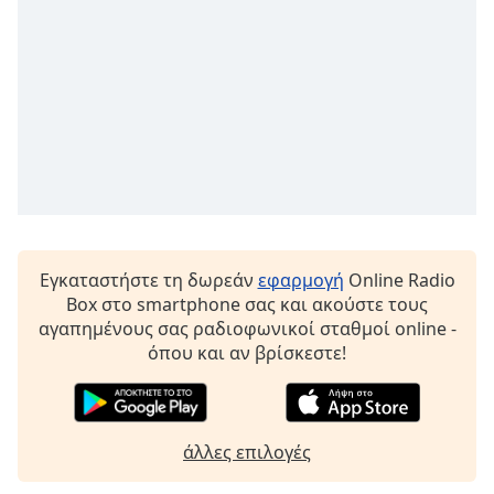
Font
Family
Reset
Done
Close
Modal
Dialog
End
of
Εγκαταστήστε τη δωρεάν
εφαρμογή
Online Radio
dialog
Box στο smartphone σας και ακούστε τους
window.
αγαπημένους σας ραδιοφωνικοί σταθμοί online -
όπου και αν βρίσκεστε!
άλλες επιλογές