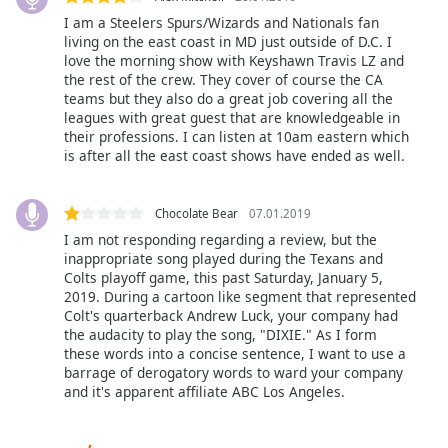
Beginning
of
I am a Steelers Spurs/Wizards and Nationals fan
living on the east coast in MD just outside of D.C. I
dialog
love the morning show with Keyshawn Travis LZ and
window.
the rest of the crew. They cover of course the CA
Escape
teams but they also do a great job covering all the
will
leagues with great guest that are knowledgeable in
cancel
their professions. I can listen at 10am eastern which
and
is after all the east coast shows have ended as well.
close
the
Chocolate Bear
07.01.2019
window.
I am not responding regarding a review, but the
inappropriate song played during the Texans and
Text
Colts playoff game, this past Saturday, January 5,
Color
2019. During a cartoon like segment that represented
Colt's quarterback Andrew Luck, your company had
the audacity to play the song, "DIXIE." As I form
Opacity
these words into a concise sentence, I want to use a
barrage of derogatory words to ward your company
and it's apparent affiliate ABC Los Angeles.
Text
Background