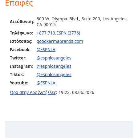
Επαφές
Color
Opacity
800 W. Olympic Blvd., Suite 200, Los Angeles,
Διεύθυνση:
CA 90015
Τηλέφωνο:
+877.710.ESPN (3776)
Caption
Ιστότοπος:
goodkarmabrands.com
Area
Background
Facebook:
@ESPNLA
Color
Twitter:
@espnlosangeles
Instagram:
@espnlosangeles
Opacity
Tiktok:
@espnlosangeles
Youtube:
@ESPNLA
Font
Ώρα στην Λος Άντζελες
:
19:22
,
08.06.2026
Size
Text
Edge
Style