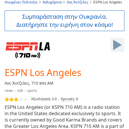
is
Ηνωμένες Πολιτείες
Καλιφόρνια
Λος Άντζελες
ESPN Los Angeles
loading.
Play
Συμπαράσταση στην Ουκρανία.
Video
Διατήρηστε την ειρήνη στον κόσμο!
Play
Skip
Backward
Skip
Forward
Mute
Current
Time
0:00
ESPN Los Angeles
/
Duration
-:-
Λος Άντζελες, 710 kHz AM
Loaded
:
news
talk
sports
0.00%
Stream
Αξιολόγηση:
3.0
Κριτικές
:
6
Type
LIVE
ESPN Los Angeles (or KSPN 710 AM) is a radio station
Seek to
in the United States dedicated exclusively to sports. It
live,
is currently owned by Good Karma Brands and covers
currently
behind
the Greater Los Angeles Area. KSPN 710 AM is a part of
live
LIVE