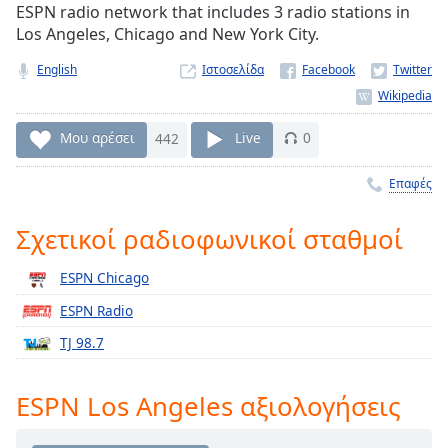
ESPN radio network that includes 3 radio stations in
Remaining
Los Angeles, Chicago and New York City.
Time
-
-:-
English
Ιστοσελίδα
1x
Playback
Μου αρέσει
442
Live
0
Rate
Επαφές
Chapters
Chapters
Σχετικοί ραδιοφωνικοί σταθμοί
Descriptions
ESPN Chicago
descriptions
ESPN Radio
off
,
selected
TJ 98.7
Subtitles
ESPN Los Angeles αξιολογήσεις
subtitles
settings
,