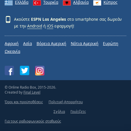
Ελλάδα
Τουρκία
Αλβανία
Κύπρος
Ακούστε
ESPN Los Angeles
στο smartphone σας δωρεάν
με την
Android
ή
iOS
εφαρμογή!
Αφρική
Ασία
Βόρεια Αμερική
Νότια Αμερική
Ευρώπη
Ωκεανία
© Online Radio Box, 2015-2026.
Created by
Final Level
Όροι και προϋποθέσεις
Πολιτική Απορρήτου
Σχόλια
Γουίτζετς
Για τους ραδιοφωνικούς σταθμούς