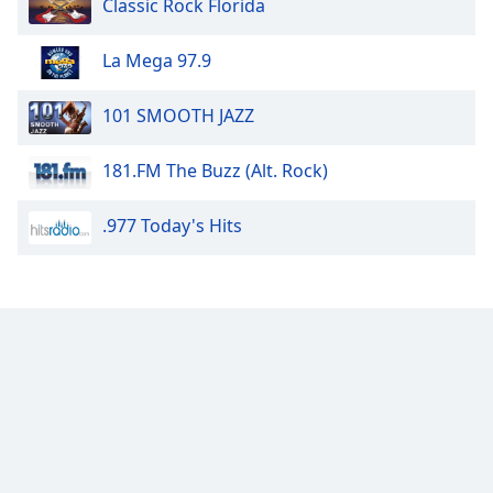
Beginning
Classic Rock Florida
of
dialog
La Mega 97.9
window.
Escape
101 SMOOTH JAZZ
will
cancel
181.FM The Buzz (Alt. Rock)
and
close
the
.977 Today's Hits
window.
Text
Color
Opacity
Text
Background