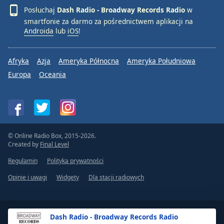
Posłuchaj
Dash Radio - Broadway Records Radio
w
Font
smartfonie za darmo za pośrednictwem aplikacji na
Family
Androida
lub
iOS
!
Reset
Afryka
Azja
Ameryka Północna
Ameryka Południowa
Done
Europa
Oceania
Close
Modal
Dialog
End
of
dialog
© Online Radio Box, 2015-2026.
window.
Created by
Final Level
Regulamin
Polityka prywatności
Opinie i uwagi
Widgety
Dla stacji radiowych
Dash Radio - Broadway Records Radio