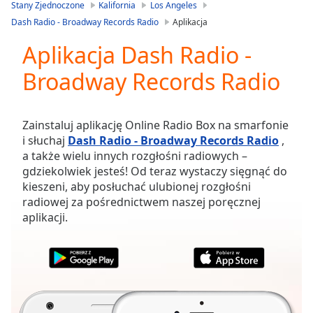
is
Stany Zjednoczone
Kalifornia
Los Angeles
loading.
Dash Radio - Broadway Records Radio
Aplikacja
Play
Video
Aplikacja Dash Radio -
Play
Broadway Records Radio
Skip
Backward
Skip
Forward
Zainstaluj aplikację Online Radio Box na smarfonie
Mute
i słuchaj
Dash Radio - Broadway Records Radio
,
Current
a także wielu innych rozgłośni radiowych –
Time
0:00
gdziekolwiek jesteś! Od teraz wystaczy sięgnąć do
/
kieszeni, aby posłuchać ulubionej rozgłośni
Duration
-:-
radiowej za pośrednictwem naszej poręcznej
Loaded
:
aplikacji.
0.00%
Stream
Type
LIVE
Seek to
live,
currently
behind
live
LIVE