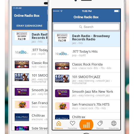
Remaining
Time
-
-:-
STANY ZJEDNOCZONE
ULUBIONE
1x
Dash Radio - Broadway
Dash Radio - Broadway
Records Radio
Playback
Records Radio
jazz
hits
Rate
jazz
hits
.977 Today's Hits
.977 Today's Hits
pop
top40
Chapters
pop
top40
Classic Rock Florida
Classic Rock Florida
Chapters
rock
classic rock
80s
70s
60s
rock
classic rock
80s
70s
60s
101 SMOOTH JAZZ
101 SMOOTH JAZZ
Descriptions
jazz
easy listening
smooth jazz
jazz
easy listening
smooth jazz
instrumental
instrumental
descriptions
Smooth Jazz Mix New York
Smooth Jazz Mix New York
jazz
easy listening
smooth jazz
off
,
jazz
easy listening
smooth jazz
selected
San Francisco's 70s HITS
San Francisco's 70s HITS
disco
classic rock
70s
hits
disco
classic rock
70s
hits
Subtitles
Chilltrax
Chilltrax
electronic
downtempo
chill-out
electronic
downtempo
chill-out
subtitles
Side Street Radio
Side Street Radio
settings
,
dance
electronic
trance
house
dance
electronic
trance
house