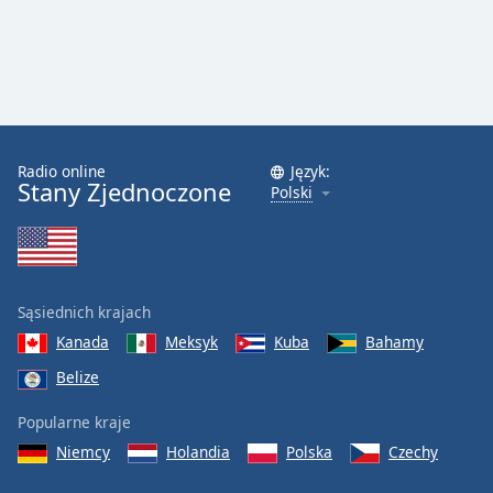
Color
Opacity
Caption
Area
Radio online
Język:
Background
Stany Zjednoczone
Polski
Color
Opacity
Sąsiednich krajach
Font
Kanada
Meksyk
Kuba
Bahamy
Size
Belize
Text
Popularne kraje
Edge
Niemcy
Holandia
Polska
Czechy
Style