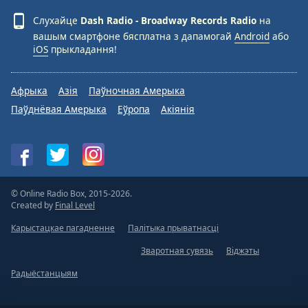
Слухайце
Dash Radio - Broadway Records Radio
на
Font
вашым смартфоне бясплатна з дапамогай
Android
або
Family
iOS
прыкладання!
Reset
Афрыка
Азія
Паўночная Амерыка
Done
Паўднёвая Амерыка
Еўропа
Акіянія
Close
Modal
Dialog
End
of
dialog
window.
© Online Radio Box, 2015-2026.
Created by
Final Level
Карыстацкае пагадненне
Палітыка прыватнасці
Зваротная сувязь
Віджэты
Радыёстанцыям