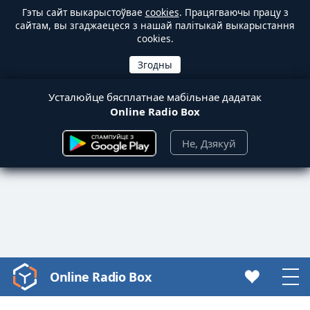
Гэты сайт выкарыстоўвае
cookies
. Працягваючы працу з
сайтам, вы згаджаецеся з нашай палітыкай выкарыстання
cookies.
Усталюйце бясплатнае мабільнае дадатак
Online Radio Box
Не, Дзякуй
Online Radio Box
Video
Player