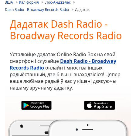
is
ЗША
Каліфорнія
Лос-Анджэлес
loading.
Dash Radio - Broadway Records Radio
Дадатак
Play
Video
Дадатак Dash Radio -
Play
Broadway Records Radio
Skip
Backward
Skip
Forward
Усталюйце дадатак Online Radio Box на свой
Mute
смартфон і слухайце
Dash Radio - Broadway
Current
Records Radio
онлайн і мноства іншых
Time
0:00
радыёстанцый, дзе б вы ні знаходзіліся! Цяпер
/
ваша любімае радыё ў вас у кішэні дзякуючы
Duration
-:-
нашаму зручнаму дадатку.
Loaded
:
0.00%
Stream
Type
LIVE
Seek to
live,
currently
behind
live
LIVE