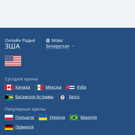
Color
Opacity
Caption
Онлайн Радыё
Мова:
Area
ЗША
Беларуская
Background
Color
Opacity
Суседнія краіны
Канада
Мексіка
Куба
Font
Size
Багамскія Астравы
Беліз
Папулярныя краіны
Text
Польшча
Украіна
Бразілія
Edge
Германія
Style