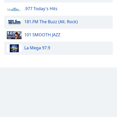
Beginning
of
.977 Today's Hits
dialog
window.
181.FM The Buzz (Alt. Rock)
Escape
will
101 SMOOTH JAZZ
cancel
and
close
La Mega 97.9
the
window.
Text
Color
Opacity
Text
Background