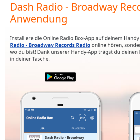
Current
Dash Radio - Broadway Reco
Time
0:00
Anwendung
/
Duration
-:-
Loaded
:
0.00%
Installiere die Online Radio Box-App auf deinem Handy
0:00
Radio - Broadway Records Radio
online hören, sonde
Stream
wo du bist! Dank unserer Handy-App trägst du deinen Li
Type
LIVE
in deiner Tasche.
Seek to
live,
currently
behind
live
LIVE
Remaining
Time
-
-:-
1x
Playback
USA
FAVORITEN
Rate
Dash Radio - Broadway