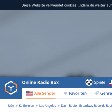
Diese Website verwendet
cookies
. Indem du weiter au
Video
Player
is
loading.
Play
Video
Online Radio Box
Spiele
Play
Skip
Alle Sender
Favoriten
Genre
Backward
Skip
Forward
USA
Kalifornien
Los Angeles
Dash Radio - Broadway Records Rad
Mute