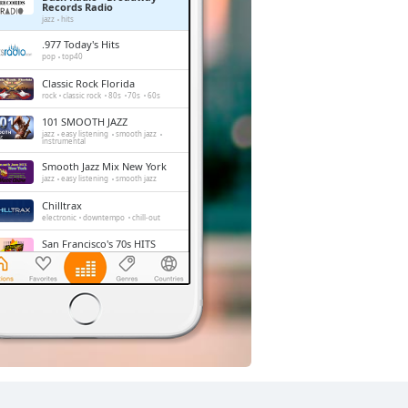
Records Radio
jazz
hits
.977 Today's Hits
pop
top40
Classic Rock Florida
rock
classic rock
80s
70s
60s
101 SMOOTH JAZZ
jazz
easy listening
smooth jazz
instrumental
Smooth Jazz Mix New York
jazz
easy listening
smooth jazz
Chilltrax
electronic
downtempo
chill-out
San Francisco's 70s HITS
disco
classic rock
70s
hits
Side Street Radio
dance
electronic
trance
house
progressive house
club
Absolute Chillout
lounge
downtempo
easy listening
chill-out