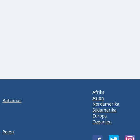
Afrika
Asien
Bahamas
Nordamerika
Südamerika
Europa
Ozeanien
Polen