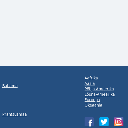
Aafrika
Aasia
Bahama
Põhja-Ameerika
Lõuna-Ameerika
Euroopa
Okeaania
Prantsusmaa