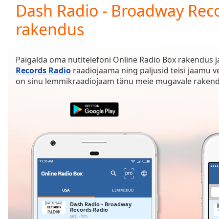
Current
Dash Radio - Broadway Rec
Time
0:00
rakendus
/
Duration
-:-
Loaded
:
0.00%
Paigalda oma nutitelefoni Online Radio Box rakendus 
0:00
Records Radio
raadiojaama ning paljusid teisi jaamu v
Stream
on sinu lemmikraadiojaam tänu meie mugavale rakendus
Type
LIVE
Seek to
live,
currently
behind
live
LIVE
Remaining
Time
-
-:-
1x
USA
LEMMIKUD
Playback
Rate
Dash Radio - Broadway
Records Radio
jazz
hits