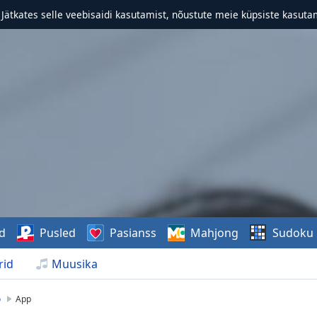
. Jätkates selle veebisaidi kasutamist, nõustute meie küpsiste kasutam
d
Pusled
Pasianss
Mahjong
Sudoku
rid
Muusika
o
App