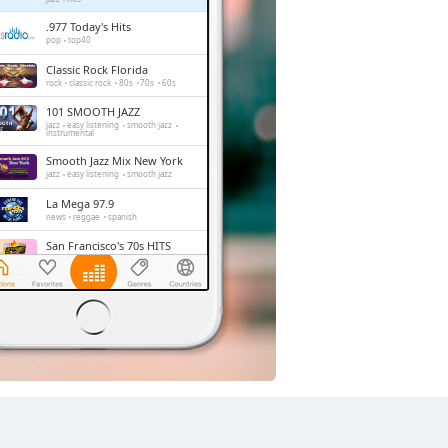
.977 Today's Hits
pop
top40
Classic Rock Florida
rock
classic rock
80s
70s
60s
101 SMOOTH JAZZ
jazz
easy listening
smooth jazz
instrumental
Smooth Jazz Mix New York
jazz
easy listening
smooth jazz
La Mega 97.9
news
reggae
spanish
San Francisco's 70s HITS
disco
classic rock
70s
hits
Chilltrax
electronic
downtempo
chill-out
Side Street Radio
dance
electronic
trance
house
progressive house
club