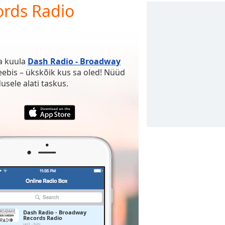
ords Radio
ja kuula
Dash Radio - Broadway
eebis – ükskõik kus sa oled! Nüüd
ele alati taskus.
Dash Radio - Broadway
Records Radio
jazz
hits