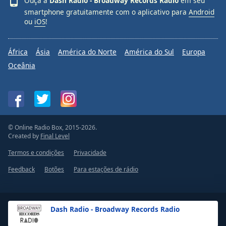
Ouça a
Dash Radio - Broadway Records Radio
em seu
Family
smartphone gratuitamente com o aplicativo para
Android
ou
iOS
!
Reset
África
Ásia
América do Norte
América do Sul
Europa
Done
Close
Oceânia
Modal
Dialog
End
of
dialog
window.
© Online Radio Box, 2015-2026.
Created by
Final Level
Termos e condições
Privacidade
Feedback
Botões
Para estações de rádio
Dash Radio - Broadway Records Radio