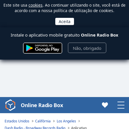
Este site usa
cookies
. Ao continuar utilizando o site, você está de
acordo com a nossa política de utilização de cookies.
Instale o aplicativo mobile gratuito
Online Radio Box
Não, obrigado
Online Radio Box
Video
Player
is
Estados Unidos
Califórnia
Los Angeles
loading.
Dash Radio - Broadway Records Radio
Aplicativo