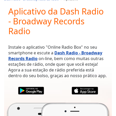
Play
Video
Aplicativo da Dash Radio
Play
- Broadway Records
Skip
Backward
Radio
Skip
Forward
Mute
Current
Instale o aplicativo "Online Radio Box" no seu
Time
0:00
smartphone e escute a
Dash Radio - Broadway
/
Records Radio
on-line, bem como muitas outras
Duration
-:-
estações de rádio, onde quer que você esteja!
Loaded
:
Agora a sua estação de rádio preferida está
0.00%
dentro do seu bolso, graças ao nosso prático app.
Stream
Type
LIVE
Seek to
live,
currently
behind
live
LIVE
Remaining