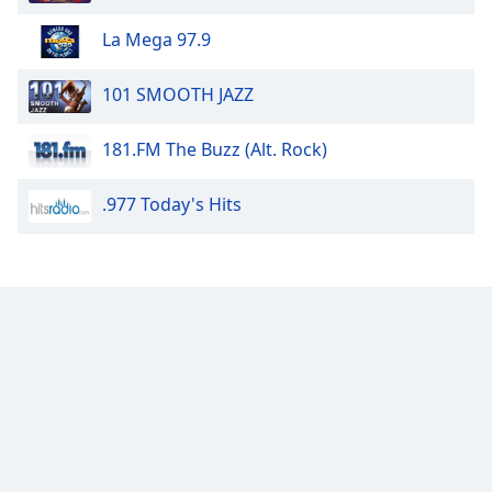
dialog
window.
La Mega 97.9
Escape
will
101 SMOOTH JAZZ
cancel
and
181.FM The Buzz (Alt. Rock)
close
the
.977 Today's Hits
window.
Text
Color
Opacity
Text
Background
Color