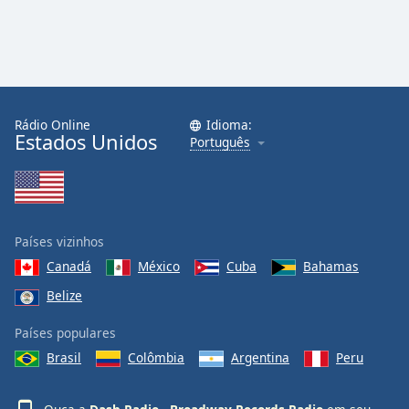
Opacity
Caption
Area
Background
Rádio Online
Idioma:
Color
Estados Unidos
Português
Opacity
Font
Países vizinhos
Size
Canadá
México
Cuba
Bahamas
Belize
Text
Países populares
Edge
Style
Brasil
Colômbia
Argentina
Peru
Font