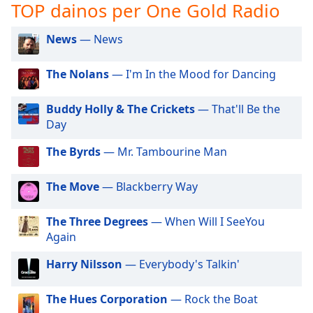
TOP dainos per One Gold Radio
subtitles
settings
News
— News
dialog
subtitles
The Nolans
— I'm In the Mood for Dancing
off
,
selected
Buddy Holly & The Crickets
— That'll Be the
Audio
Day
Track
The Byrds
— Mr. Tambourine Man
Picture-
in-
Picture
The Move
— Blackberry Way
Fullscreen
This
The Three Degrees
— When Will I SeeYou
is
Again
a
modal
Harry Nilsson
— Everybody's Talkin'
window.
The Hues Corporation
— Rock the Boat
Beginning