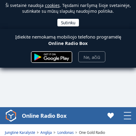
Ši svetainė naudoja
cookies
. Tęsdami naršymą šioje svetainėje,
sutinkate su mūsų slapukų naudojimo politika.
Įdiekite nemokamą mobiliojo telefono programėlę
Online Radio Box
Ne, ačiū
Online Radio Box
Video
Player
is
Jungtinė Karalystė
Anglija
Londonas
One Gold Radio