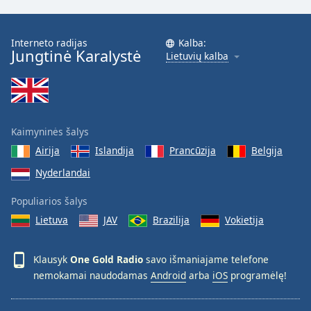
Interneto radijas
Kalba:
Jungtinė Karalystė
Lietuvių kalba
Kaimyninės šalys
Airija
Islandija
Prancūzija
Belgija
Nyderlandai
Populiarios šalys
Lietuva
JAV
Brazilija
Vokietija
Klausyk
One Gold Radio
savo išmaniajame telefone
nemokamai naudodamas
Android
arba
iOS
programėlę!