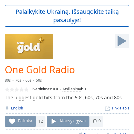
loading.
Play
Palaikykite Ukrainą. Išsaugokite taiką
Video
pasaulyje!
Play
Skip
Backward
Skip
Forward
Mute
Current
Time
0:00
One Gold Radio
/
Duration
-:-
80s
70s
60s
50s
Loaded
:
0.00%
Įvertinimas:
0.0
Atsiliepimai
:
0
Stream
The biggest gold hits from the 50s, 60s, 70s and 80s.
Type
LIVE
English
Tinklalapis
Seek to
live,
currently
Patinka
12
Klausyk gyvai
0
behind
live
LIVE