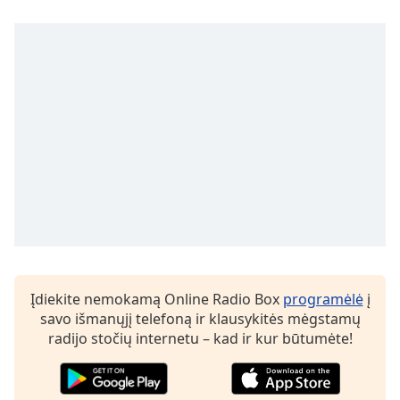
Opacity
Caption
Area
Background
Color
Opacity
Font
Size
Įdiekite nemokamą Online Radio Box
programėlė
į
savo išmanųjį telefoną ir klausykitės mėgstamų
Text
radijo stočių internetu – kad ir kur būtumėte!
Edge
Style