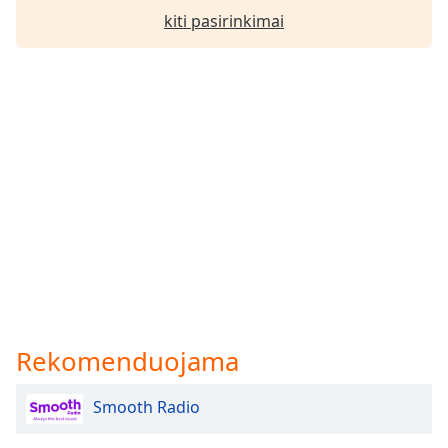
Font
kiti pasirinkimai
Family
Reset
Done
Close
Modal
Dialog
End
of
dialog
window.
Rekomenduojama
Smooth Radio