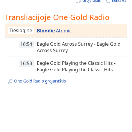
Remaining
Grojaraštis
Kontaktai
Time
-
-:-
Transliacijoje One Gold Radio
1x
Tiesioginė
Blondie
Atomic
Playback
Rate
Eagle Gold Across Surrey - Eagle Gold
16:54
Chapters
Across Surrey
Chapters
Eagle Gold Playing the Classic Hits -
16:53
Eagle Gold Playing the Classic Hits
Descriptions
One Gold Radio grojaraštis
descriptions
off
,
selected
Subtitles
subtitles
settings
,
opens