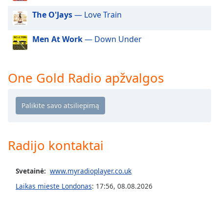
of
dialog
The O'Jays
— Love Train
window.
Escape
Men At Work
— Down Under
will
cancel
and
One Gold Radio apžvalgos
close
the
window.
Text
Color
Radijo kontaktai
Opacity
Svetainė:
www.myradioplayer.co.uk
Laikas mieste Londonas
:
17:56
,
08.08.2026
Text
Background
Color