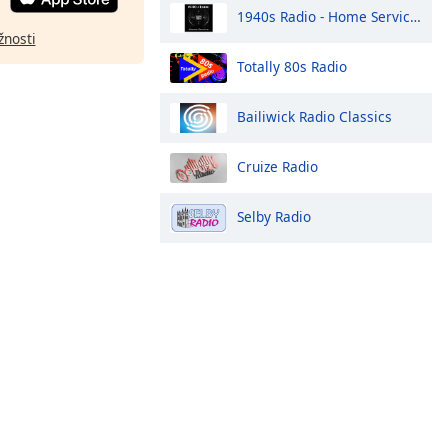
1940s Radio - Home Service - Pumpkin FM
žnosti
Totally 80s Radio
Bailiwick Radio Classics
Cruize Radio
Selby Radio