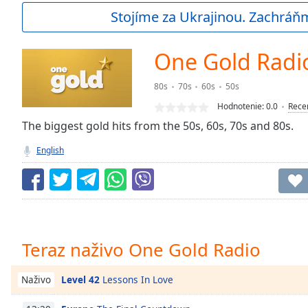
Current
Stojíme za Ukrajinou. Zachráň
Time
0:00
/
Duration
-:-
One Gold Radi
Loaded
:
0.00%
80s
70s
60s
50s
0:00
Hodnotenie:
0.0
Rece
Stream
Type
The biggest gold hits from the 50s, 60s, 70s and 80s.
LIVE
Seek to
English
live,
currently
behind
live
LIVE
Remaining
Time
-
-:-
Teraz naživo One Gold Radio
1x
Playback
Level 42
Lessons In Love
Naživo
Rate