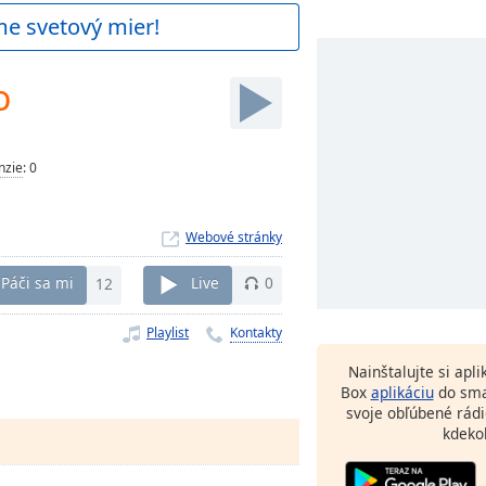
me svetový mier!
o
nzie
:
0
Webové stránky
Páči sa mi
12
Live
0
Playlist
Kontakty
Nainštalujte si apl
Box
aplikáciu
do sma
svoje obľúbené rádi
kdeko