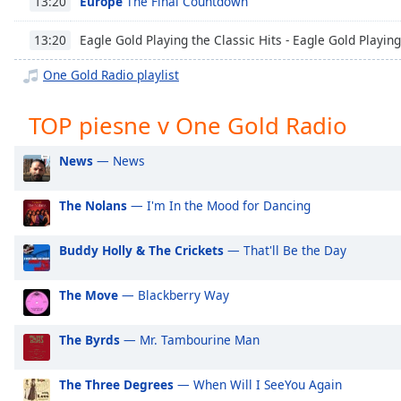
Europe
The Final Countdown
13:20
Chapters
Chapters
Eagle Gold Playing the Classic Hits - Eagle Gold Playing
13:20
One Gold Radio playlist
Descriptions
descriptions
TOP piesne v One Gold Radio
off
,
selected
News
— News
Subtitles
The Nolans
— I'm In the Mood for Dancing
subtitles
settings
,
Buddy Holly & The Crickets
— That'll Be the Day
opens
subtitles
settings
The Move
— Blackberry Way
dialog
subtitles
The Byrds
— Mr. Tambourine Man
off
,
selected
The Three Degrees
— When Will I SeeYou Again