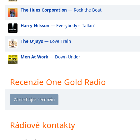
Audio
Track
The Hues Corporation
— Rock the Boat
Picture-
in-
Harry Nilsson
— Everybody's Talkin'
Picture
Fullscreen
The O'Jays
— Love Train
This
is
a
Men At Work
— Down Under
modal
window.
Recenzie One Gold Radio
Beginning
of
dialog
window.
Escape
will
Rádiové kontakty
cancel
and
close