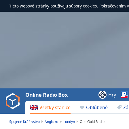
Tieto webové stránky používajú súbory
cookies
. Pokračovaním v
Video
Player
is
loading.
Play
Video
Online Radio Box
Hry
Play
Skip
Všetky stanice
Obľúbené
Žá
Backward
Skip
Forward
Spojené Kráľovstvo
Anglicko
Londýn
One Gold Radio
Mute