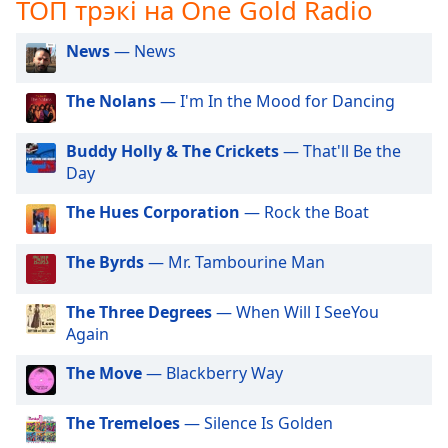
ТОП трэкі на One Gold Radio
opens
subtitles
News
— News
settings
dialog
The Nolans
— I'm In the Mood for Dancing
subtitles
off
,
selected
Buddy Holly & The Crickets
— That'll Be the
Day
Audio
Track
The Hues Corporation
— Rock the Boat
Picture-
in-
The Byrds
— Mr. Tambourine Man
Picture
Fullscreen
The Three Degrees
— When Will I SeeYou
This
Again
is
a
The Move
— Blackberry Way
modal
window.
The Tremeloes
— Silence Is Golden