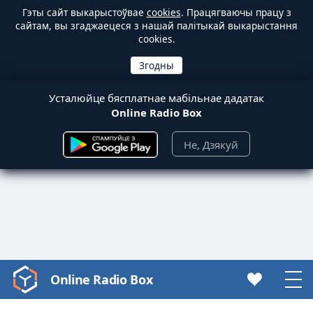
Гэты сайт выкарыстоўвае
cookies
. Працягваючы працу з
сайтам, вы згаджаецеся з нашай палітыкай выкарыстання
cookies.
Усталюйце бясплатнае мабільнае дадатак
Online Radio Box
Не, Дзякуй
Online Radio Box
Video
Player