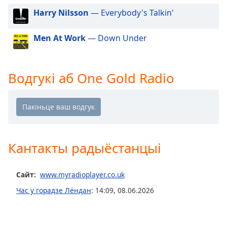
Beginning
of
Harry Nilsson
— Everybody's Talkin'
dialog
window.
Men At Work
— Down Under
Escape
will
cancel
Водгукі аб One Gold Radio
and
close
the
window.
Text
Кантакты радыёстанцыі
Color
Сайт:
www.myradioplayer.co.uk
Opacity
Час у горадзе Лёндан
:
14:09
,
08.06.2026
Text
Background