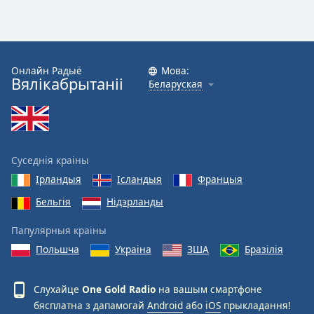
Онлайн Радыё
Мова:
Вялікабрытаніі
Беларуская
Суседнія краіны
Ірландыя
Ісландыя
Францыя
Бельгія
Нідэрланды
Папулярныя краіны
Польшча
Украіна
ЗША
Бразілія
Слухайце
One Gold Radio
на вашым смартфоне
бясплатна з дапамогай
Android
або
iOS
прыкладання!