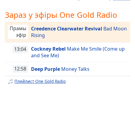
Remaining
Time
-
Зараз у эфіры One Gold Radio
-:-
Прамы
Creedence Clearwater Revival
Bad Moon
1x
эфір
Rising
Playback
Rate
Cockney Rebel
Make Me Smile (Come up
13:04
and See Me)
Chapters
Chapters
12:58
Deep Purple
Money Talks
Descriptions
Плейлист One Gold Radio
descriptions
off
,
selected
Subtitles
subtitles
settings
,