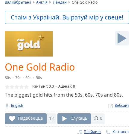
is
Вялікабрытаніі
Англія
Лёндан
One Gold Radio
loading.
Play
Стаім з Украінай. Выратуй мір у свеце!
Video
Play
Skip
Backward
Skip
Forward
Mute
Current
One Gold Radio
Time
0:00
/
80s
70s
60s
50s
Duration
-:-
Рэйтынг:
0.0
Ацэнак
:
0
Loaded
:
The biggest gold hits from the 50s, 60s, 70s and 80s.
0.00%
Stream
English
Вебсайт
Type
LIVE
Seek to
Падабаецца
12
Слухаць
0
live,
currently
behind
Плейлист
Кантакты
live
LIVE