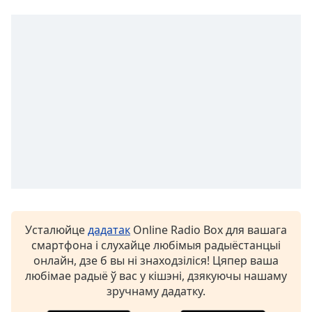
Color
Opacity
Caption
Area
Background
Color
Opacity
Font
Size
Усталюйце
дадатак
Online Radio Box для вашага
смартфона і слухайце любімыя радыёстанцыі
онлайн, дзе б вы ні знаходзіліся! Цяпер ваша
Text
любімае радыё ў вас у кішэні, дзякуючы нашаму
Edge
зручнаму дадатку.
Style