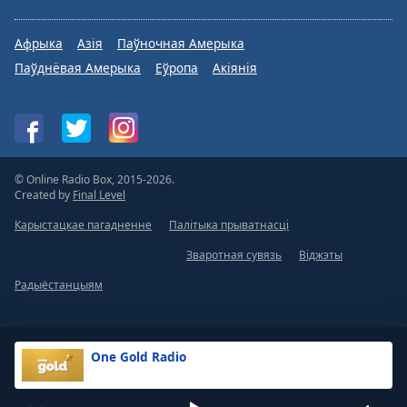
Афрыка
Азія
Паўночная Амерыка
Паўднёвая Амерыка
Еўропа
Акіянія
© Online Radio Box, 2015-2026.
Created by
Final Level
Карыстацкае пагадненне
Палітыка прыватнасці
Зваротная сувязь
Віджэты
Радыёстанцыям
One Gold Radio