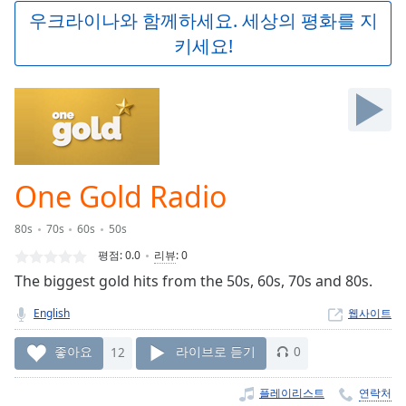
Play
우크라이나와 함께하세요. 세상의 평화를 지
Video
키세요!
Play
Skip
Backward
Skip
Forward
Mute
Current
Time
0:00
One Gold Radio
/
Duration
-:-
80s
70s
60s
50s
Loaded
:
0.00%
평점:
0.0
리뷰
:
0
Stream
The biggest gold hits from the 50s, 60s, 70s and 80s.
Type
LIVE
English
웹사이트
Seek to
live,
currently
좋아요
12
라이브로 듣기
0
behind
live
LIVE
Remaining
플레이리스트
연락처