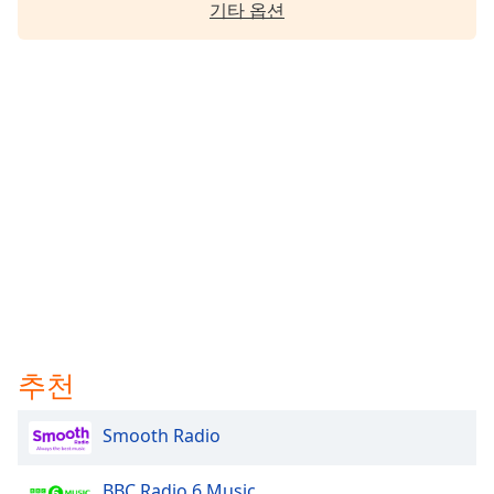
기타 옵션
Family
Reset
Done
Close
Modal
Dialog
End
of
dialog
window.
추천
Smooth Radio
BBC Radio 6 Music