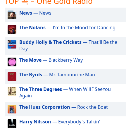
TOP 곡 – One Gold Radio
subtitles
settings
News
— News
dialog
subtitles
off
,
The Nolans
— I'm In the Mood for Dancing
selected
Buddy Holly & The Crickets
— That'll Be the
Audio
Day
Track
The Move
— Blackberry Way
Picture-
in-
Picture
The Byrds
— Mr. Tambourine Man
Fullscreen
This
is
The Three Degrees
— When Will I SeeYou
a
Again
modal
The Hues Corporation
— Rock the Boat
window.
Beginning
Harry Nilsson
— Everybody's Talkin'
of