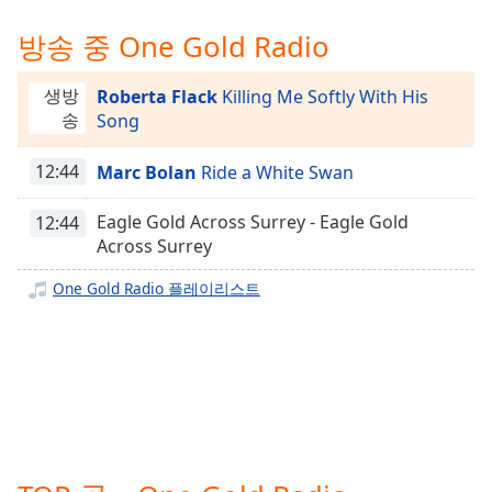
Time
-
-:-
방송 중 One Gold Radio
1x
생방
Roberta Flack
Killing Me Softly With His
Playback
송
Song
Rate
Chapters
12:44
Marc Bolan
Ride a White Swan
Chapters
Eagle Gold Across Surrey - Eagle Gold
12:44
Across Surrey
Descriptions
One Gold Radio 플레이리스트
descriptions
off
,
selected
Subtitles
subtitles
settings
,
opens