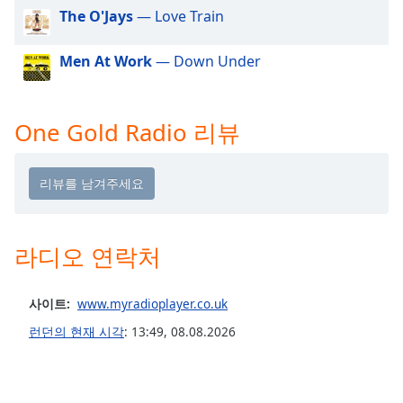
dialog
The O'Jays
— Love Train
window.
Escape
Men At Work
— Down Under
will
cancel
and
One Gold Radio 리뷰
close
the
window.
Text
Color
라디오 연락처
Opacity
사이트:
www.myradioplayer.co.uk
런던의 현재 시각
:
13:49
,
08.08.2026
Text
Background
Color