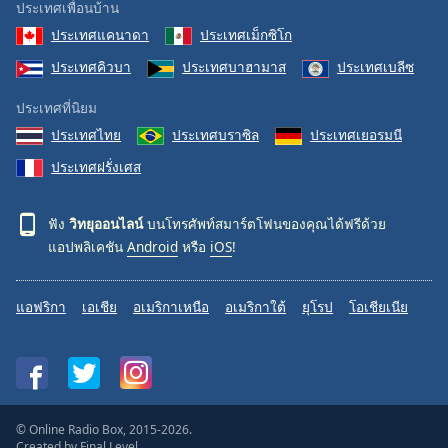
ประเทศเพื่อนบ้าน
ประเทศแคนาดา
ประเทศเม็กซิโก
ประเทศคิวบา
ประเทศบาฮามาส
ประเทศเบลีซ
ประเทศที่นิยม
ประเทศไทย
ประเทศบราซิล
ประเทศเยอรมนี
ประเทศฝรั่งเศส
ฟัง
วิทยุออนไลน์
บนโทรศัพท์สมาร์ตโฟนของคุณได้ฟรีด้วย
แอปพลิเคชัน
Android
หรือ
iOS
!
แอฟริกา
เอเชีย
อเมริกาเหนือ
อเมริกาใต้
ยุโรป
โอเชียเนีย
© Online Radio Box, 2015-2026.
Created by
Final Level