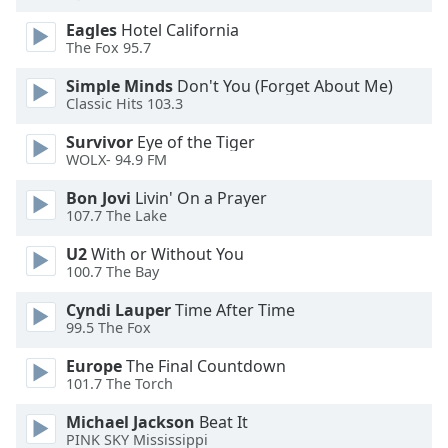
Opacity
Eagles
Hotel California
The Fox 95.7
Caption
Simple Minds
Don't You (Forget About Me)
Area
Classic Hits 103.3
Background
Survivor
Eye of the Tiger
Color
WOLX- 94.9 FM
Bon Jovi
Livin' On a Prayer
Opacity
107.7 The Lake
U2
With or Without You
Font
100.7 The Bay
Size
Cyndi Lauper
Time After Time
99.5 The Fox
Text
Europe
The Final Countdown
Edge
101.7 The Torch
Style
Michael Jackson
Beat It
PINK SKY Mississippi
Font