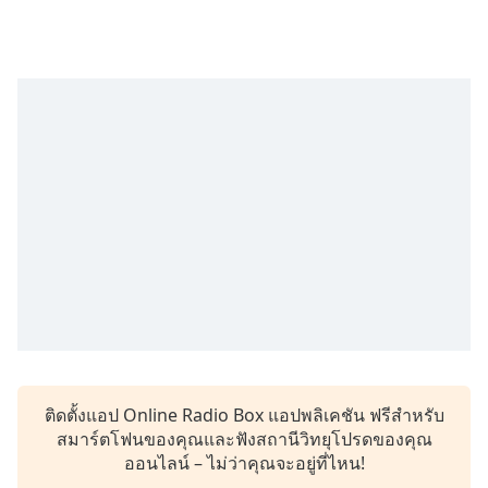
subtitles
settings
dialog
subtitles
off
,
selected
Audio
Track
Picture-
in-
Picture
Fullscreen
This
is
a
modal
window.
ติดตั้งแอป Online Radio Box แอปพลิเคชัน ฟรีสำหรับ
สมาร์ตโฟนของคุณและฟังสถานีวิทยุโปรดของคุณ
Beginning
ออนไลน์ – ไม่ว่าคุณจะอยู่ที่ไหน!
of