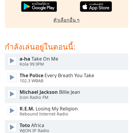
dialog
window.
Escape
ตัวเลือกอื่น ๆ
will
cancel
and
close
กำลังเล่นอยู่ในตอนนี้:
the
window.
a-ha
Take On Me
Kola 99.9FM
Text
The Police
Every Breath You Take
Color
102.3 WBAB
Michael Jackson
Billie Jean
Opacity
Icon Radio FM
R.E.M.
Losing My Religion
Text
Rebound Internet Radio
Background
Color
Toto
Africa
WJON IP Radio