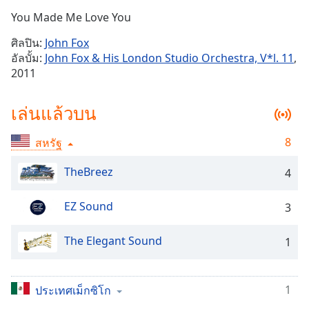
Time
-
You Made Me Love You
-:-
ศิลปิน:
John Fox
1x
อัลบั้ม:
John Fox & His London Studio Orchestra, V*l. 11
,
Playback
2011
Rate
Chapters
เล่นแล้วบน
Chapters
8
สหรัฐ
Descriptions
TheBreez
4
descriptions
off
,
EZ Sound
3
selected
The Elegant Sound
Subtitles
1
subtitles
settings
,
1
ประเทศเม็กซิโก
opens