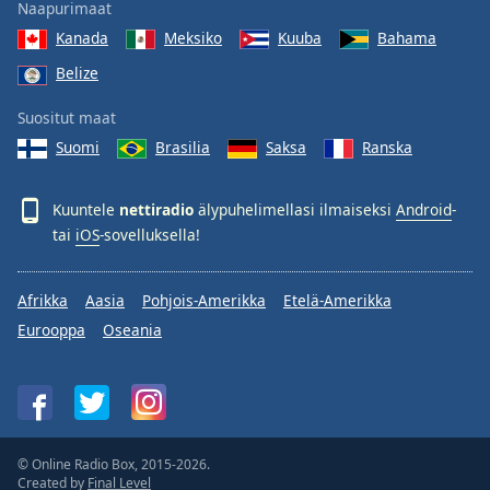
Naapurimaat
Kanada
Meksiko
Kuuba
Bahama
Belize
Suositut maat
Suomi
Brasilia
Saksa
Ranska
Kuuntele
nettiradio
älypuhelimellasi ilmaiseksi
Android
-
tai
iOS
-sovelluksella!
Afrikka
Aasia
Pohjois-Amerikka
Etelä-Amerikka
Eurooppa
Oseania
© Online Radio Box, 2015-2026.
Created by
Final Level