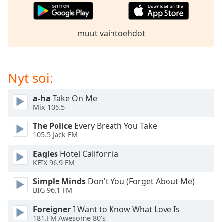
dialog
window.
Escape
muut vaihtoehdot
will
cancel
and
close
Nyt soi:
the
window.
a-ha
Take On Me
Mix 106.5
Text
The Police
Every Breath You Take
Color
105.5 Jack FM
Eagles
Hotel California
Opacity
KFIX 96.9 FM
Simple Minds
Don't You (Forget About Me)
Text
BIG 96.1 FM
Background
Color
Foreigner
I Want to Know What Love Is
181.FM Awesome 80's