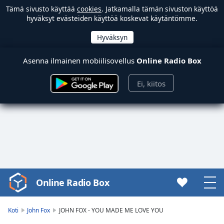
Tämä sivusto käyttää
cookies
. Jatkamalla tämän sivuston käyttöä
hyväksyt evästeiden käyttöä koskevat käytäntömme.
Asenna ilmainen mobiilisovellus
Online Radio Box
Ei, kiitos
Online Radio Box
Video
Player
is
Koti
John Fox
JOHN FOX - YOU MADE ME LOVE YOU
loading.