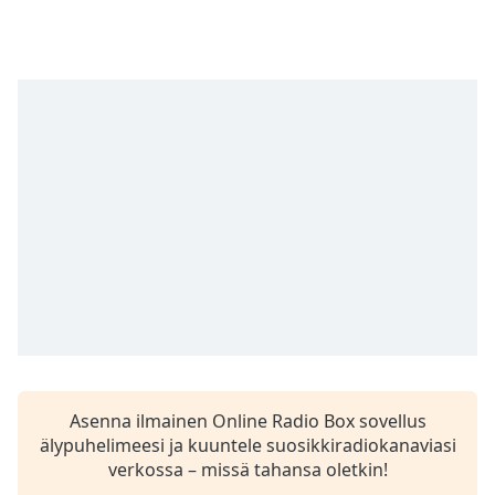
subtitles
settings
dialog
subtitles
off
,
selected
Audio
Track
Picture-
in-
Picture
Fullscreen
This
is
a
modal
window.
Asenna ilmainen Online Radio Box sovellus
älypuhelimeesi ja kuuntele suosikkiradiokanaviasi
Beginning
verkossa – missä tahansa oletkin!
of