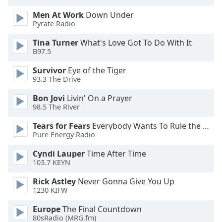
Opacity
Men At Work
Down Under
Pyrate Radio
Caption
Tina Turner
What's Love Got To Do With It
Area
B97.5
Background
Survivor
Eye of the Tiger
Color
93.3 The Drive
Bon Jovi
Livin' On a Prayer
Opacity
98.5 The River
Tears for Fears
Everybody Wants To Rule the World
Font
Pure Energy Radio
Size
Cyndi Lauper
Time After Time
103.7 KEYN
Text
Rick Astley
Never Gonna Give You Up
Edge
1230 KIFW
Style
Europe
The Final Countdown
80sRadio (MRG.fm)
Font