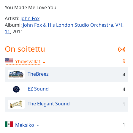
Time
-
You Made Me Love You
-:-
Artisti:
John Fox
1x
Albumi:
John Fox & His London Studio Orchestra, V*l.
Playback
11
, 2011
Rate
Chapters
On soitettu
Chapters
9
Yhdysvallat
Descriptions
TheBreez
4
descriptions
off
,
EZ Sound
4
selected
The Elegant Sound
Subtitles
1
subtitles
settings
,
1
Meksiko
opens