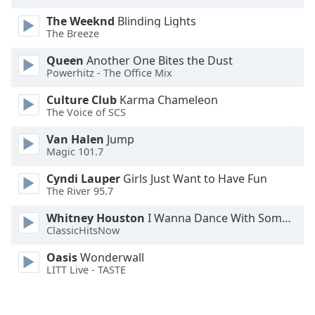
Family
The Weeknd
Blinding Lights
The Breeze
Reset
Queen
Another One Bites the Dust
Powerhitz - The Office Mix
Done
Close
Culture Club
Karma Chameleon
Modal
Dialog
The Voice of SCS
End
Van Halen
Jump
of
Magic 101.7
dialog
window.
Cyndi Lauper
Girls Just Want to Have Fun
The River 95.7
Whitney Houston
I Wanna Dance With Somebody
ClassicHitsNow
Oasis
Wonderwall
LITT Live - TASTE