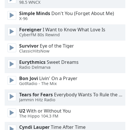
98.5 WNCX
Opacity
Simple Minds
Don't You (Forget About Me)
X-96
Caption
Foreigner
I Want to Know What Love Is
Area
CyberFM 80s Rewind
Background
Survivor
Eye of the Tiger
Color
ClassicHitsNow
Eurythmics
Sweet Dreams
Opacity
Radio Delmarva
Bon Jovi
Livin' On a Prayer
Font
GotRadio - The Mix
Size
Tears for Fears
Everybody Wants To Rule the World
Jammin Hitz Radio
Text
U2
With or Without You
Edge
The Hippo 104.3 FM
Style
Cyndi Lauper
Time After Time