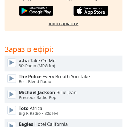
of
dialog
window.
Escape
інші варіанти
will
cancel
and
close
Зараз в ефірі:
the
window.
a-ha
Take On Me
80sRadio (MRG.fm)
Text
The Police
Every Breath You Take
Color
Best Blend Radio
Michael Jackson
Billie Jean
Opacity
Precious Radio Pop
Toto
Africa
Text
Big R Radio - 80s FM
Background
Color
Eagles
Hotel California