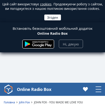
Цей сайт використовує
cookies
. Продовжуючи роботу з сайтом,
ви погоджуєтеся з нашою політикою використання cookies.
Встановіть безкоштовний мобільний додаток
Online Radio Box
Ні, дякую
Online Radio Box
Video
Player
is
Головна
John Fox
JOHN FOX - YOU MADE ME LOVE YOU