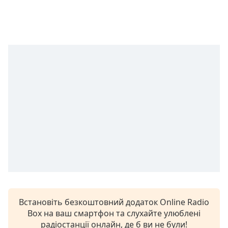
subtitles
settings
dialog
subtitles
off
,
selected
Audio
Track
Picture-
in-
Picture
Fullscreen
This
is
a
modal
window.
Встановіть безкоштовний додаток Online Radio
Box на ваш смартфон та слухайте улюблені
Beginning
радіостанції онлайн, де б ви не були!