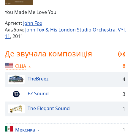
Remaining
Time
-
You Made Me Love You
-:-
Артист:
John Fox
1x
Альбом:
John Fox & His London Studio Orchestra, V*l.
Playback
11
, 2011
Rate
Chapters
Де звучала композиція
Chapters
8
США
Descriptions
TheBreez
4
descriptions
off
,
EZ Sound
3
selected
The Elegant Sound
Subtitles
1
subtitles
settings
,
1
Мексика
opens