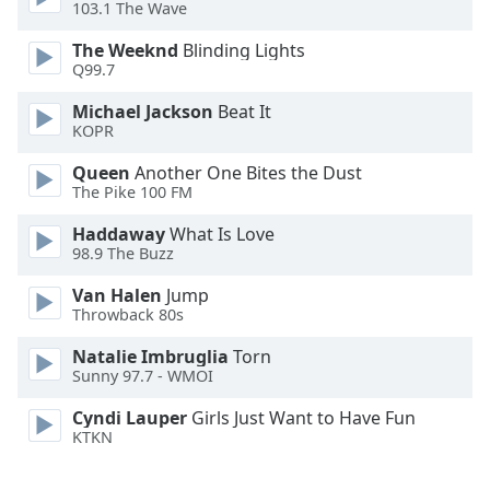
103.1 The Wave
Font
Family
The Weeknd
Blinding Lights
Q99.7
Reset
Michael Jackson
Beat It
KOPR
Done
Close
Queen
Another One Bites the Dust
Modal
Dialog
The Pike 100 FM
End
Haddaway
What Is Love
of
98.9 The Buzz
dialog
window.
Van Halen
Jump
Throwback 80s
Natalie Imbruglia
Torn
Sunny 97.7 - WMOI
Cyndi Lauper
Girls Just Want to Have Fun
KTKN