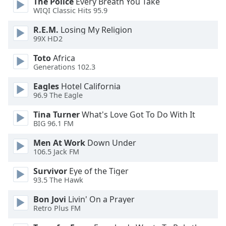
Color
The Police
Every Breath You Take
WIQI Classic Hits 95.9
R.E.M.
Losing My Religion
Opacity
99X HD2
Toto
Africa
Caption
Generations 102.3
Area
Background
Eagles
Hotel California
Color
96.9 The Eagle
Tina Turner
What's Love Got To Do With It
Opacity
BIG 96.1 FM
Men At Work
Down Under
Font
106.5 Jack FM
Size
Survivor
Eye of the Tiger
93.5 The Hawk
Text
Bon Jovi
Livin' On a Prayer
Edge
Retro Plus FM
Style