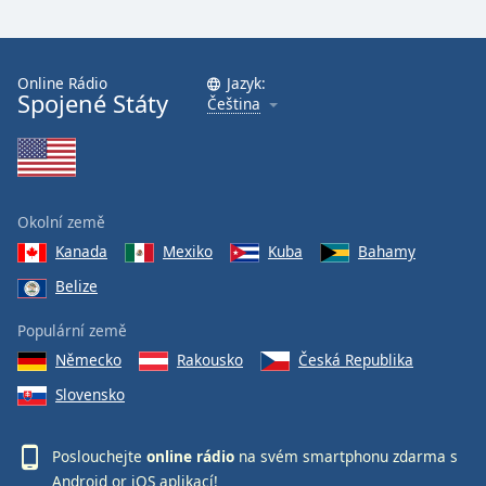
Online Rádio
Jazyk:
Spojené Státy
Čeština
Okolní země
Kanada
Mexiko
Kuba
Bahamy
Belize
Populární země
Německo
Rakousko
Česká Republika
Slovensko
Poslouchejte
online rádio
na svém smartphonu zdarma s
Android
or
iOS
aplikací!