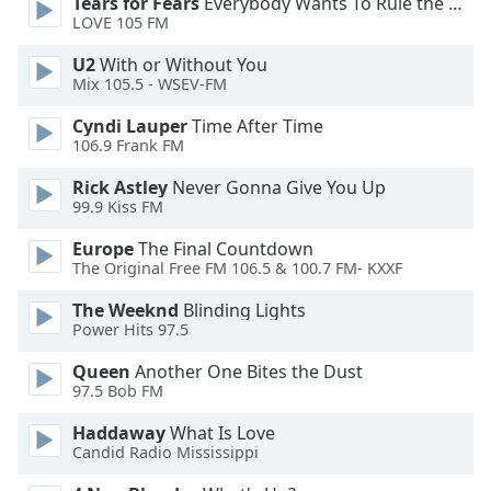
Tears for Fears
Everybody Wants To Rule the World
LOVE 105 FM
Font
Family
U2
With or Without You
Mix 105.5 - WSEV-FM
Cyndi Lauper
Time After Time
Reset
106.9 Frank FM
Done
Close
Rick Astley
Never Gonna Give You Up
Modal
99.9 Kiss FM
Dialog
End
Europe
The Final Countdown
of
The Original Free FM 106.5 & 100.7 FM- KXXF
dialog
window.
The Weeknd
Blinding Lights
Power Hits 97.5
Queen
Another One Bites the Dust
97.5 Bob FM
Haddaway
What Is Love
Candid Radio Mississippi