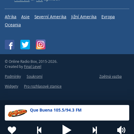
Afrika
Asie
Severní Amerika
Jižní Amerika
Evropa
Oceania
© Online Radio Box, 2015-2026.
Created by
Final Level
Podmínky
Soukromí
Zpětná vazba
Widgety
Pro rozhlasové stanice
Que Buena 105.5/94.3 FM