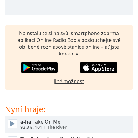
Beginning
of
dialog
window.
Escape
Nainstalujte si na svůj smartphone zdarma
will
aplikaci Online Radio Box a poslouchejte své
cancel
oblíbené rozhlasové stanice online – ať jste
and
kdekoliv!
close
the
window.
jiné možnost
Text
Color
Nyní hraje:
Opacity
a-ha
Take On Me
Text
92.3 & 101.1 The River
Background