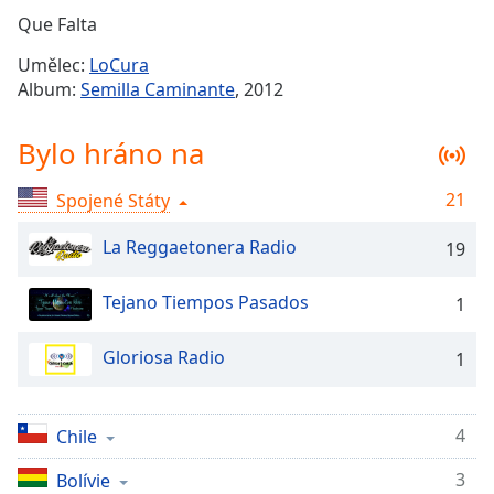
Remaining
Que Falta
Time
-
Umělec:
LoCura
-:-
Album:
Semilla Caminante
, 2012
1x
Bylo hráno na
Playback
Rate
21
Spojené Státy
Chapters
Chapters
La Reggaetonera Radio
19
Descriptions
Tejano Tiempos Pasados
1
descriptions
off
,
Gloriosa Radio
1
selected
Subtitles
4
Chile
subtitles
3
Bolívie
settings
,