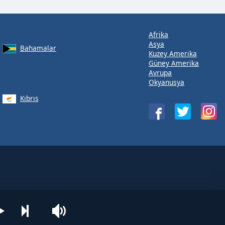
Afrika
Asya
Bahamalar
Kuzey Amerika
Güney Amerika
Avrupa
Okyanusya
Kıbrıs