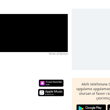
Terms of Service
Akıllı telefonuna
uygulama uygulaması
olursan ol favori r
çevrimiç