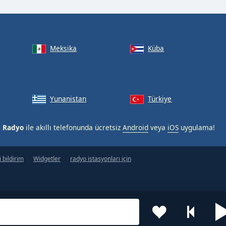
Meksika
Küba
Yunanistan
Türkiye
i Radyo
ile akıllı telefonunda ücretsiz
Android
veya
iOS
uygulama!
 bildirim
Widgetler
radyo istasyonları için