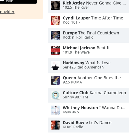
Rick Astley
Never Gonna Give You Up
102.5 The River
çenekler
Cyndi Lauper
Time After Time
Kool 101.7
Europe
The Final Countdown
Rock n' Roll Radio
Michael Jackson
Beat It
101.9 The Wave
Haddaway
What Is Love
Serie25 Radio American
Queen
Another One Bites the Dust
92.5 KOMA
Culture Club
Karma Chameleon
Sunny 98.1 FM
Whitney Houston
I Wanna Dance With Somebody
KyXy 96.5
David Bowie
Let's Dance
KHAS Radio