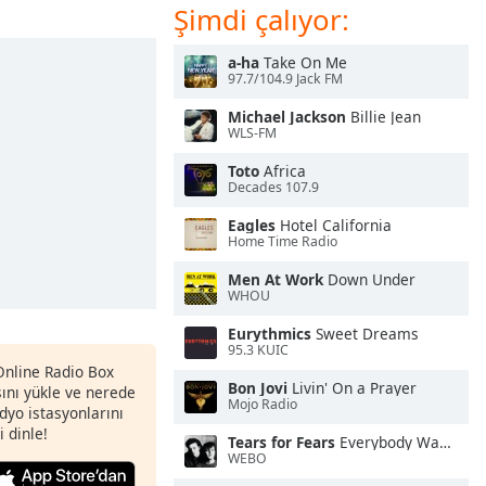
Şimdi çalıyor:
a-ha
Take On Me
97.7/104.9 Jack FM
Michael Jackson
Billie Jean
WLS-FM
Toto
Africa
Decades 107.9
Eagles
Hotel California
Home Time Radio
Men At Work
Down Under
WHOU
Eurythmics
Sweet Dreams
95.3 KUIC
 Online Radio Box
Bon Jovi
Livin' On a Prayer
nı yükle ve nerede
Mojo Radio
adyo istasyonlarını
i dinle!
Tears for Fears
Everybody Wants To Rule the World
WEBO