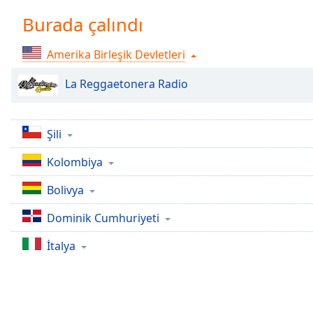
Chapters
Burada çalındı
Chapters
Amerika Birleşik Devletleri
Descriptions
descriptions
La Reggaetonera Radio
off
,
selected
Şili
Subtitles
Kolombiya
subtitles
settings
,
Bolivya
opens
subtitles
Dominik Cumhuriyeti
settings
dialog
İtalya
subtitles
off
,
selected