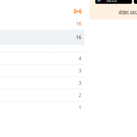
diğer se
16
16
4
3
3
2
1