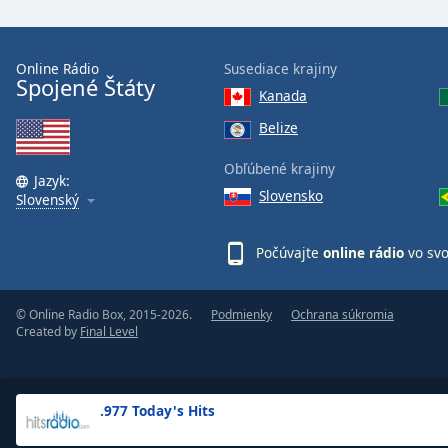
the
window.
Online Rádio
Susediace krajiny
Spojené Štáty
Text
Kanada
Color
Belize
Opacity
Obľúbené krajiny
Jazyk:
Slovensko
Slovenský
Text
Background
Počúvajte
online rádio
vo sv
Color
© Online Radio Box, 2015-2026.
Podmienky
Ochrana súkromia
Opacity
Created by
Final Level
Caption
Area
.977 Today's Hits
Background