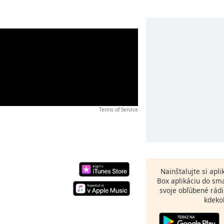
Terms of Service
Nainštalujte si apl
Box aplikáciu do sm
svoje obľúbené rádi
kdeko