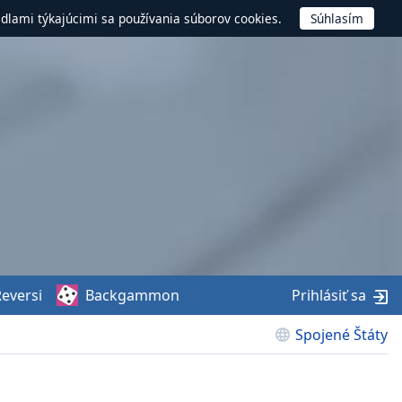
idlami týkajúcimi sa používania súborov cookies.
eversi
Backgammon
Prihlásiť sa
Spojené Štáty