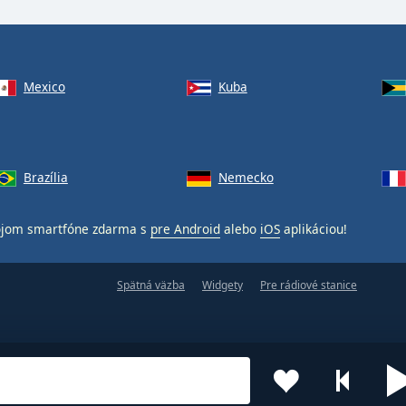
Mexico
Kuba
Brazília
Nemecko
ojom smartfóne zdarma s
pre Android
alebo
iOS
aplikáciou!
Spätná väzba
Widgety
Pre rádiové stanice