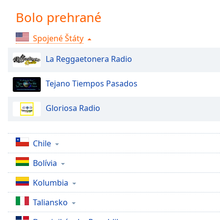
Chapters
Bolo prehrané
Chapters
Spojené Štáty
Descriptions
descriptions
La Reggaetonera Radio
off
,
selected
Tejano Tiempos Pasados
Subtitles
Gloriosa Radio
subtitles
settings
,
opens
Chile
subtitles
settings
Bolívia
dialog
Kolumbia
subtitles
off
,
Taliansko
selected