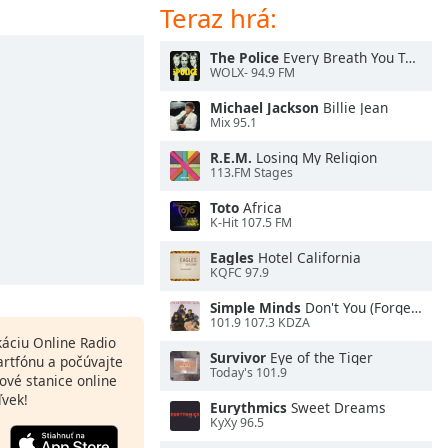
Teraz hrá:
The Police
Every Breath You Take
WOLX- 94.9 FM
Michael Jackson
Billie Jean
Mix 95.1
R.E.M.
Losing My Religion
113.FM Stages
Toto
Africa
K-Hit 107.5 FM
Eagles
Hotel California
KQFC 97.9
Simple Minds
Don't You (Forget About Me)
101.9 107.3 KDZA
ikáciu Online Radio
Survivor
Eye of the Tiger
artfónu a počúvajte
Today's 101.9
ové stanice online
ľvek!
Eurythmics
Sweet Dreams
KyXy 96.5