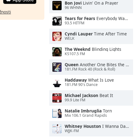
Bon Jovi
Livin' On a Prayer
96 WHNN
žnosti
Tears for Fears
Everybody Wants To Rule the World
93.5 HITFM
Cyndi Lauper
Time After Time
WELK
The Weeknd
Blinding Lights
KS107.5 FM
Queen
Another One Bites the Dust
181.FM Rock 40 (Rock & Roll)
Haddaway
What Is Love
181.FM 90's Dance
Michael Jackson
Beat It
99.9 Lite FM
Natalie Imbruglia
Torn
Mix 106.1 Grand Rapids
Whitney Houston
I Wanna Dance With Somebody
WJJK-FM