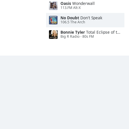
Oasis
Wonderwall
113.FM Alt-X
No Doubt
Don't Speak
106.5 The Arch
Bonnie Tyler
Total Eclipse of the Heart
Big R Radio - 80s FM