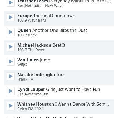
Tears for Fears
Everybody Wants To Rule the World
BestNetRadio - New Wave
Font
Family
Europe
The Final Countdown
103.9 Wayne FM
Queen
Another One Bites the Dust
Reset
103.7 Rock
Done
Close
Michael Jackson
Beat It
Modal
103.7 The River
Dialog
End
Van Halen
Jump
of
WRJO
dialog
window.
Natalie Imbruglia
Torn
Frank FM
Cyndi Lauper
Girls Just Want to Have Fun
CJ's Awesome 80s
Whitney Houston
I Wanna Dance With Somebody
Retro FM 102.1