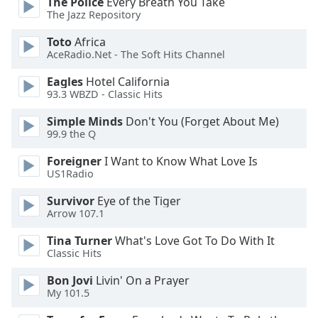
Color
The Police
Every Breath You Take
The Jazz Repository
Toto
Africa
Opacity
AceRadio.Net - The Soft Hits Channel
Eagles
Hotel California
Caption
93.3 WBZD - Classic Hits
Area
Background
Simple Minds
Don't You (Forget About Me)
Color
99.9 the Q
Foreigner
I Want to Know What Love Is
Opacity
US1Radio
Survivor
Eye of the Tiger
Font
Arrow 107.1
Size
Tina Turner
What's Love Got To Do With It
Classic Hits
Text
Bon Jovi
Livin' On a Prayer
Edge
My 101.5
Style