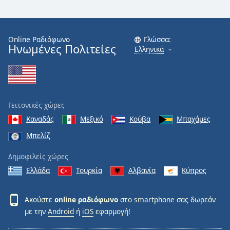
Online Ραδιόφωνο
Γλώσσα:
Ηνωμένες Πολιτείες
Ελληνικά
Γειτονικές χώρες
Καναδάς
Μεξικό
Κούβα
Μπαχάμες
Μπελίζ
Δημοφιλείς χώρες
Ελλάδα
Τουρκία
Αλβανία
Κύπρος
Ακούστε
online ραδιόφωνο
στο smartphone σας δωρεάν
με την
Android
ή
iOS
εφαρμογή!