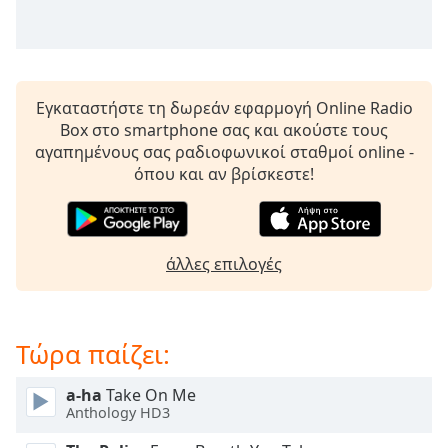
Beginning
of
dialog
window.
Escape
Εγκαταστήστε τη δωρεάν εφαρμογή Online Radio
will
Box στο smartphone σας και ακούστε τους
cancel
αγαπημένους σας ραδιοφωνικοί σταθμοί online -
and
όπου και αν βρίσκεστε!
close
the
window.
άλλες επιλογές
Text
Color
Τώρα παίζει:
Opacity
a-ha
Take On Me
Text
Anthology HD3
Background