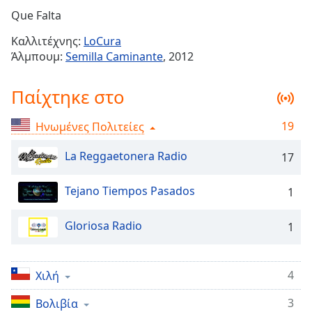
Remaining
Que Falta
Time
-
Καλλιτέχνης:
LoCura
-:-
Άλμπουμ:
Semilla Caminante
, 2012
1x
Παίχτηκε στο
Playback
Rate
19
Ηνωμένες Πολιτείες
Chapters
Chapters
La Reggaetonera Radio
17
Descriptions
Tejano Tiempos Pasados
1
descriptions
off
,
Gloriosa Radio
1
selected
Subtitles
4
Χιλή
subtitles
3
Βολιβία
settings
,