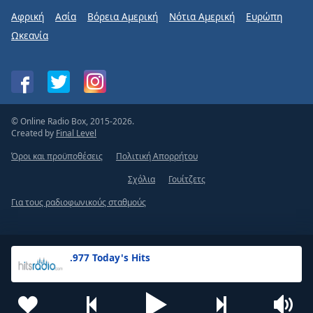
Αφρική
Ασία
Βόρεια Αμερική
Νότια Αμερική
Ευρώπη
Ωκεανία
© Online Radio Box, 2015-2026.
Created by
Final Level
Όροι και προϋποθέσεις
Πολιτική Απορρήτου
Σχόλια
Γουίτζετς
Για τους ραδιοφωνικούς σταθμούς
.977 Today's Hits