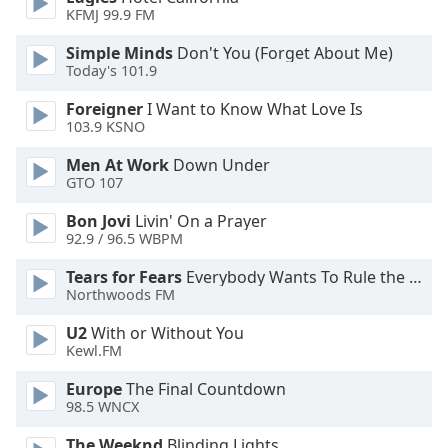
Color
KFMJ 99.9 FM
Simple Minds
Don't You (Forget About Me)
Opacity
Today's 101.9
Foreigner
I Want to Know What Love Is
Caption
103.9 KSNO
Area
Background
Men At Work
Down Under
Color
GTO 107
Bon Jovi
Livin' On a Prayer
92.9 / 96.5 WBPM
Opacity
Tears for Fears
Everybody Wants To Rule the World
Northwoods FM
Font
Size
U2
With or Without You
Kewl.FM
Text
Europe
The Final Countdown
Edge
98.5 WNCX
Style
The Weeknd
Blinding Lights