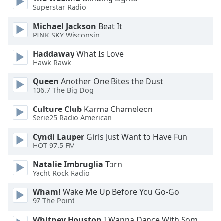
Superstar Radio
Font
Michael Jackson
Beat It
Family
PINK SKY Wisconsin
Haddaway
What Is Love
Reset
Hawk Rawk
Done
Close
Queen
Another One Bites the Dust
Modal
106.7 The Big Dog
Dialog
End
Culture Club
Karma Chameleon
of
Serie25 Radio American
dialog
Cyndi Lauper
Girls Just Want to Have Fun
window.
HOT 97.5 FM
Natalie Imbruglia
Torn
Yacht Rock Radio
Wham!
Wake Me Up Before You Go-Go
97 The Point
Whitney Houston
I Wanna Dance With Somebody