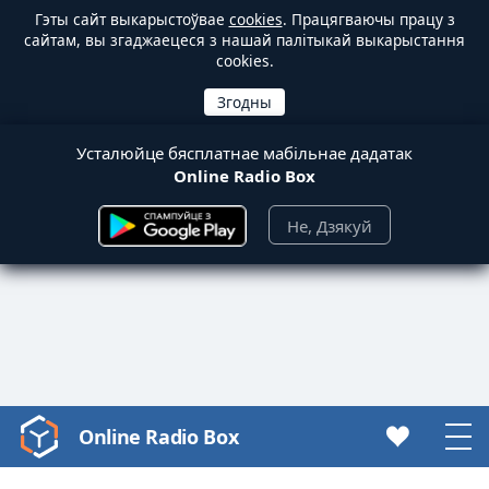
Гэты сайт выкарыстоўвае
cookies
. Працягваючы працу з
сайтам, вы згаджаецеся з нашай палітыкай выкарыстання
cookies.
Усталюйце бясплатнае мабільнае дадатак
Online Radio Box
Не, Дзякуй
Online Radio Box
Video
Player