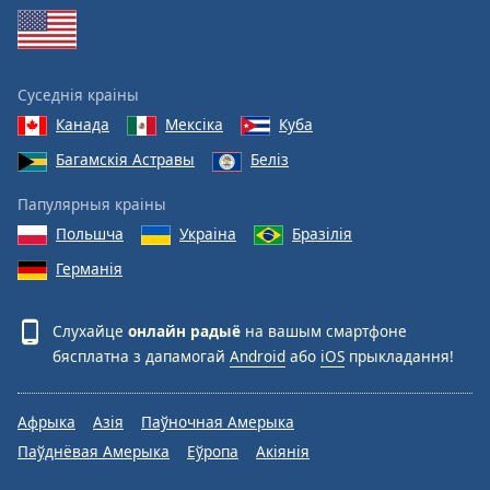
Суседнія краіны
Канада
Мексіка
Куба
Багамскія Астравы
Беліз
Папулярныя краіны
Польшча
Украіна
Бразілія
Германія
Слухайце
онлайн радыё
на вашым смартфоне
бясплатна з дапамогай
Android
або
iOS
прыкладання!
Афрыка
Азія
Паўночная Амерыка
Паўднёвая Амерыка
Еўропа
Акіянія