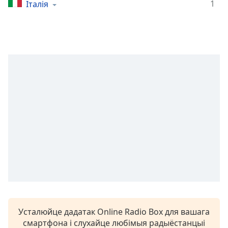
1
Італія
opens
subtitles
settings
dialog
subtitles
off
,
selected
Audio
Track
Picture-
in-
Picture
Fullscreen
This
is
a
modal
window.
Усталюйце дадатак Online Radio Box для вашага
смартфона і слухайце любімыя радыёстанцыі