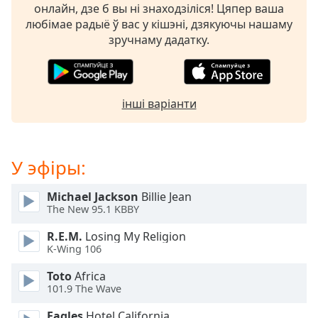
Beginning
онлайн, дзе б вы ні знаходзіліся! Цяпер ваша
of
любімае радыё ў вас у кішэні, дзякуючы нашаму
dialog
зручнаму дадатку.
window.
Escape
will
cancel
інші варіанти
and
close
the
window.
У эфіры:
Text
Michael Jackson
Billie Jean
Color
The New 95.1 KBBY
R.E.M.
Losing My Religion
Opacity
K-Wing 106
Toto
Africa
Text
101.9 The Wave
Background
Eagles
Hotel California