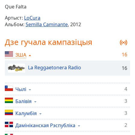
Remaining
Que Falta
Time
-
Артыст:
LoCura
-:-
Альбом:
Semilla Caminante
, 2012
1x
Дзе гучала кампазіцыя
Playback
Rate
16
ЗША
Chapters
Chapters
La Reggaetonera Radio
16
Descriptions
4
Чылі
descriptions
off
,
3
Балівія
selected
3
Калумбія
Subtitles
2
Дамініканская Рэспубліка
subtitles
settings
,