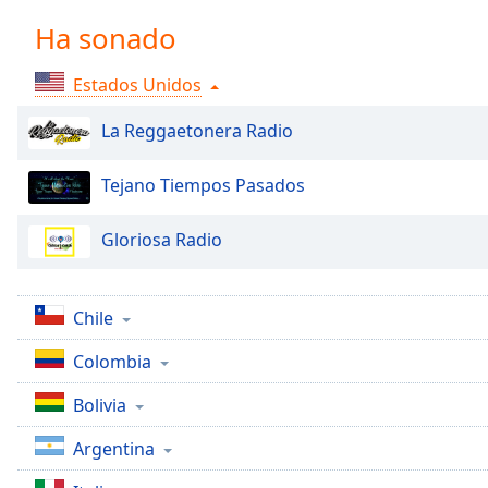
Chapters
Ha sonado
Chapters
Estados Unidos
Descriptions
descriptions
La Reggaetonera Radio
off
,
selected
Tejano Tiempos Pasados
Subtitles
Gloriosa Radio
subtitles
settings
,
opens
Chile
subtitles
settings
Colombia
dialog
Bolivia
subtitles
off
,
Argentina
selected