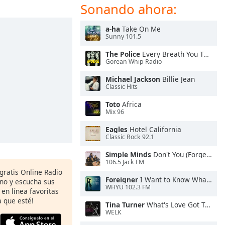
Sonando ahora:
a-ha
Take On Me
Sunny 101.5
The Police
Every Breath You Take
Gorean Whip Radio
Michael Jackson
Billie Jean
Classic Hits
Toto
Africa
Mix 96
Eagles
Hotel California
Classic Rock 92.1
Simple Minds
Don't You (Forget About Me)
106.5 Jack FM
 gratis Online Radio
Foreigner
I Want to Know What Love Is
ono y escucha sus
WHYU 102.3 FM
 en línea favoritas
 que esté!
Tina Turner
What's Love Got To Do With It
WELK