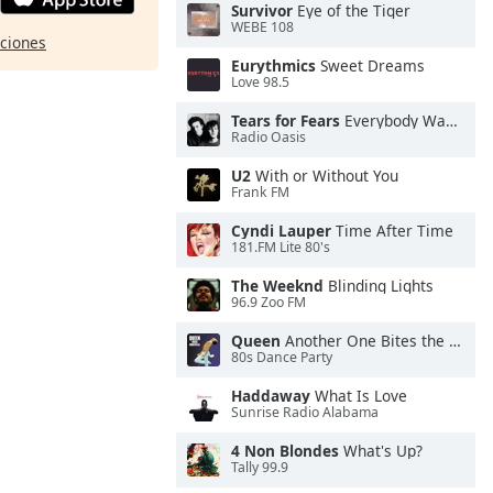
Survivor
Eye of the Tiger
WEBE 108
pciones
Eurythmics
Sweet Dreams
Love 98.5
Tears for Fears
Everybody Wants To Rule the World
Radio Oasis
U2
With or Without You
Frank FM
Cyndi Lauper
Time After Time
181.FM Lite 80's
The Weeknd
Blinding Lights
96.9 Zoo FM
Queen
Another One Bites the Dust
80s Dance Party
Haddaway
What Is Love
Sunrise Radio Alabama
4 Non Blondes
What's Up?
Tally 99.9