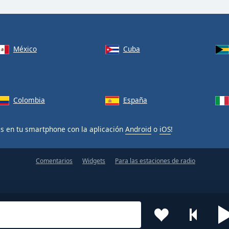
México
Cuba
Colombia
España
is en tu smartphone con la aplicación
Android
o
iOS
!
Comentarios
Widgets
Para las estaciones de radio