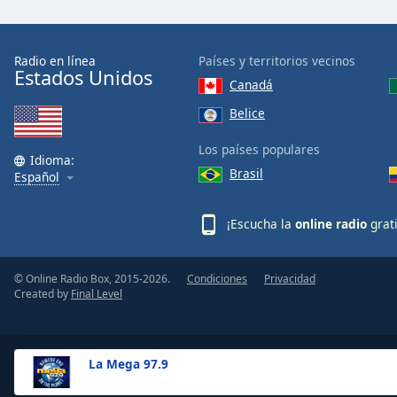
the
window.
Radio en línea
Países y territorios vecinos
Estados Unidos
Text
Canadá
Color
Belice
Opacity
Los países populares
Idioma:
Brasil
Español
Text
Background
¡Escucha la
online radio
grat
Color
© Online Radio Box, 2015-2026.
Condiciones
Privacidad
Opacity
Created by
Final Level
Caption
Area
La Mega 97.9
Background