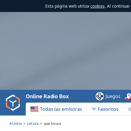
Esta página web utiliza
cookies
. Al continua
Video
Player
is
loading.
Play
Video
Online Radio Box
Juegos
Play
Skip
Todas las emisoras
Favoritos
Backward
Skip
Forward
Al inicio
LoCura
que locura
Mute