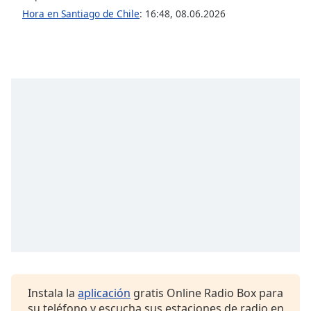
Font
Hora en Santiago de Chile
:
16:48
,
08.06.2026
Family
Reset
Done
Close
Modal
Dialog
End
of
dialog
window.
Instala la
aplicación
gratis Online Radio Box para
su teléfono y escucha sus estaciones de radio en