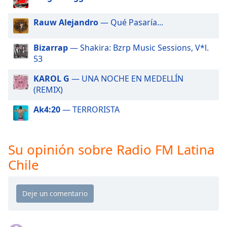
of
dialog
Rauw Alejandro
— Qué Pasaría...
window.
Escape
Bizarrap
— Shakira: Bzrp Music Sessions, V*l.
will
53
cancel
and
KAROL G
— UNA NOCHE EN MEDELLÍN
close
(REMIX)
the
window.
Ak4:20
— TERRORISTA
Text
Color
Su opinión sobre Radio FM Latina
Chile
Opacity
Text
Background
Color