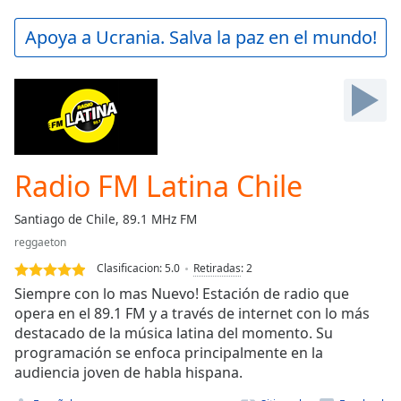
loading.
Play
Apoya a Ucrania. Salva la paz en el mundo!
Video
Play
Skip
Backward
Skip
Forward
Mute
Current
Radio FM Latina Chile
Time
0:00
/
Santiago de Chile, 89.1 MHz FM
Duration
-:-
reggaeton
Loaded
:
0.00%
Clasificacion:
5.0
Retiradas
:
2
Stream
Siempre con lo mas Nuevo! Estación de radio que
Type
LIVE
opera en el 89.1 FM y a través de internet con lo más
destacado de la música latina del momento. Su
Seek to
live,
programación se enfoca principalmente en la
currently
audiencia joven de habla hispana.
behind
live
LIVE