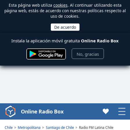
Esta página web utiliza
cookies
. Al continuar utilizando esta
página web, estás de acuerdo con nuestras políticas respecto al
uso de cookies.
Instala la aplicación móvil gratuita
Online Radio Box
No, gracias
Online Radio Box
Video
Player
is
Chile
Metropolitana
Santiago de Chile
Radio FM Latina Chile