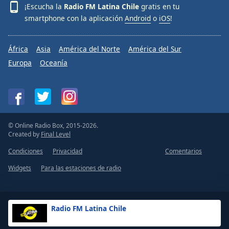
¡Escucha la
Radio FM Latina Chile
gratis en tu
smartphone con la aplicación
Android
o
iOS
!
África
Asia
América del Norte
América del Sur
Europa
Oceanía
© Online Radio Box, 2015-2026.
Created by
Final Level
Condiciones
Privacidad
Comentarios
Widgets
Para las estaciones de radio
Radio FM Latina Chile