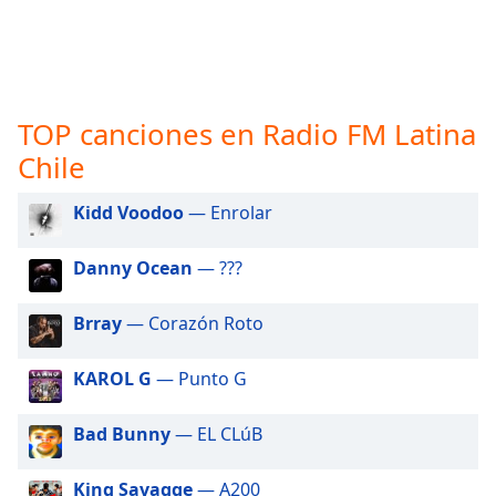
opens
subtitles
settings
dialog
subtitles
off
,
TOP canciones en Radio FM Latina
selected
Chile
Audio
Track
Kidd Voodoo
— Enrolar
Picture-
Danny Ocean
— ???
in-
Picture
Fullscreen
Brray
— Corazón Roto
This
is
KAROL G
— Punto G
a
modal
window.
Bad Bunny
— EL CLúB
Beginning
King Savagge
— A200