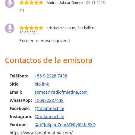
Andres Salazar Gomez
06.11.2023
#1
Opacity
cristian nicolas muñoz ballero
Caption
30.03.2021
Area
Excelente emisora juvenil
Background
Color
Contactos de la emisora
Opacity
Teléfono:
+56 9 2228 7438
Sitio:
bio.link
Font
Size
Email:
somos@radiofmlatina.com
WhatsApp:
+56922287438
Facebook:
@fmlatinachile
Text
Edge
Instagram:
@fmlatinachile
Style
Youtube:
@UCJdKpJm7qmASNIyJ04fcBXQ
https://www.radiofmlatina.com/