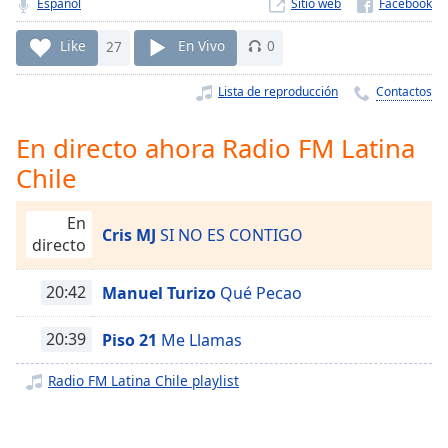
Remaining
Español
Sitio web
Time
-
-:-
Like
27
En Vivo
0
1x
Lista de reproducción
Contactos
Playback
Rate
En directo ahora Radio FM Latina
Chile
Chapters
Chapters
En
Cris MJ
SI NO ES CONTIGO
directo
Descriptions
descriptions
20:42
Manuel Turizo
Qué Pecao
off
,
selected
20:39
Piso 21
Me Llamas
Subtitles
Radio FM Latina Chile playlist
subtitles
settings
,