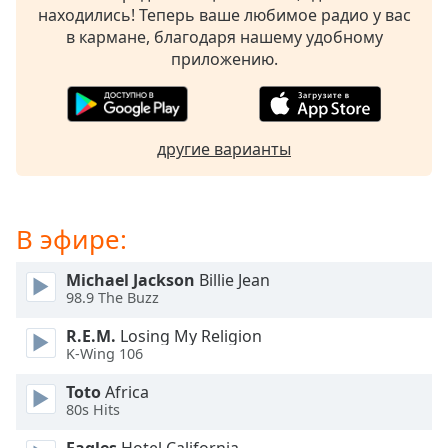
of
находились! Теперь ваше любимое радио у вас
dialog
в кармане, благодаря нашему удобному
window.
приложению.
Escape
will
cancel
and
другие варианты
close
the
window.
В эфире:
Text
Color
Michael Jackson
Billie Jean
98.9 The Buzz
Opacity
R.E.M.
Losing My Religion
K-Wing 106
Text
Toto
Africa
Background
80s Hits
Color