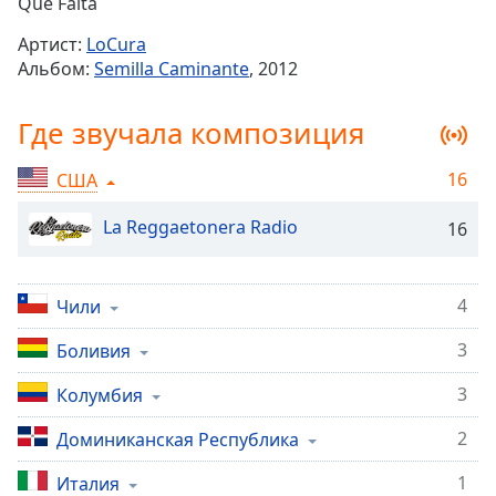
Remaining
Que Falta
Time
-
Артист:
LoCura
-:-
Альбом:
Semilla Caminante
, 2012
1x
Где звучала композиция
Playback
Rate
16
США
Chapters
Chapters
La Reggaetonera Radio
16
Descriptions
4
Чили
descriptions
off
,
3
Боливия
selected
3
Колумбия
Subtitles
2
Доминиканская Республика
subtitles
settings
,
1
Италия
opens