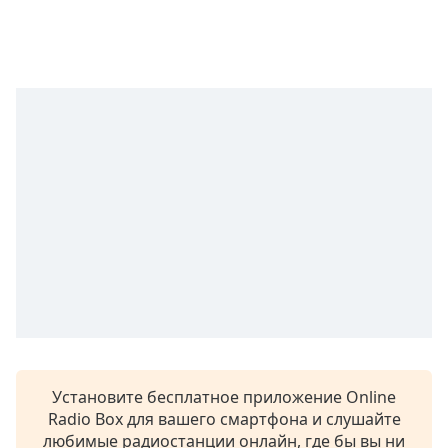
subtitles
settings
dialog
subtitles
off
,
selected
Audio
Track
Picture-
in-
Picture
Fullscreen
This
is
a
modal
window.
Установите бесплатное приложение Online
Radio Box для вашего смартфона и слушайте
Beginning
любимые радиостанции онлайн, где бы вы ни