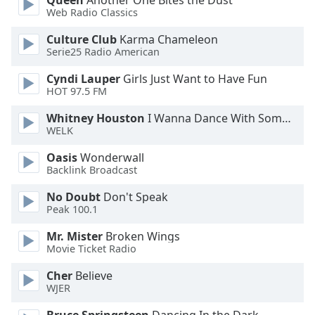
Queen
Another One Bites the Dust
Font
Web Radio Classics
Family
Culture Club
Karma Chameleon
Serie25 Radio American
Reset
Cyndi Lauper
Girls Just Want to Have Fun
Done
HOT 97.5 FM
Close
Modal
Whitney Houston
I Wanna Dance With Somebody
Dialog
WELK
End
of
Oasis
Wonderwall
dialog
Backlink Broadcast
window.
No Doubt
Don't Speak
Peak 100.1
Mr. Mister
Broken Wings
Movie Ticket Radio
Cher
Believe
WJER