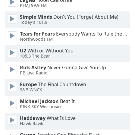
Eagles
Hotel California
KFMJ 99.9 FM
Opacity
Simple Minds
Don't You (Forget About Me)
Today's 101.9
Caption
Tears for Fears
Everybody Wants To Rule the World
Area
Northwoods FM
Background
Color
U2
With or Without You
105.3 The Bear
Opacity
Rick Astley
Never Gonna Give You Up
PB Live Radio
Europe
The Final Countdown
Font
98.5 WNCX
Size
Michael Jackson
Beat It
PINK SKY Wisconsin
Text
Edge
Haddaway
What Is Love
Style
Hawk Rawk