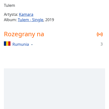
Remaining
Tulem
Time
-
Artysta:
Kamara
-:-
Album:
Tulem - Single
, 2019
1x
Rozegrany na
Playback
Rate
3
Rumunia
Chapters
Chapters
Descriptions
descriptions
off
,
selected
Subtitles
subtitles
settings
,