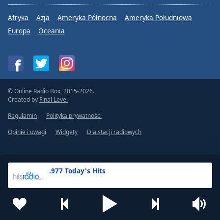
Afryka
Azja
Ameryka Północna
Ameryka Południowa
Europa
Oceania
© Online Radio Box, 2015-2026.
Created by
Final Level
Regulamin
Polityka prywatności
Opinie i uwagi
Widgety
Dla stacji radiowych
.977 Today's Hits