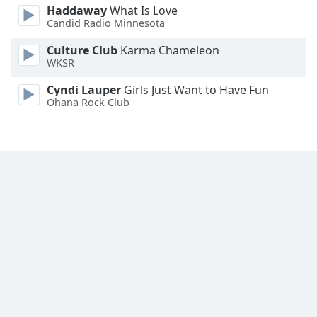
Haddaway
What Is Love
Font
Candid Radio Minnesota
Family
Culture Club
Karma Chameleon
WKSR
Reset
Cyndi Lauper
Girls Just Want to Have Fun
Done
Ohana Rock Club
Close
Modal
Dialog
End
of
dialog
window.