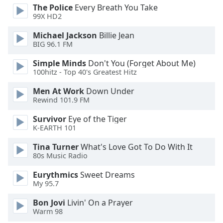
Beginning
The Police
Every Breath You Take
of
99X HD2
dialog
window.
Michael Jackson
Billie Jean
Escape
BIG 96.1 FM
will
Simple Minds
Don't You (Forget About Me)
cancel
100hitz - Top 40's Greatest Hitz
and
close
Men At Work
Down Under
the
Rewind 101.9 FM
window.
Survivor
Eye of the Tiger
K-EARTH 101
Text
Color
Tina Turner
What's Love Got To Do With It
80s Music Radio
Opacity
Eurythmics
Sweet Dreams
My 95.7
Text
Bon Jovi
Livin' On a Prayer
Warm 98
Background