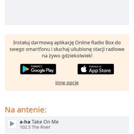
opens
subtitles
settings
dialog
subtitles
off
,
Instałuj darmową aplikację Online Radio Box do
selected
swego smartfonu i słuchaj uliubionę stacji radiowe
na żywo gdziekolwiek!
Audio
Track
Picture-
in-
Picture
inne opcje
Fullscreen
This
is
Na antenie:
a
modal
window.
a-ha
Take On Me
102.5 The River