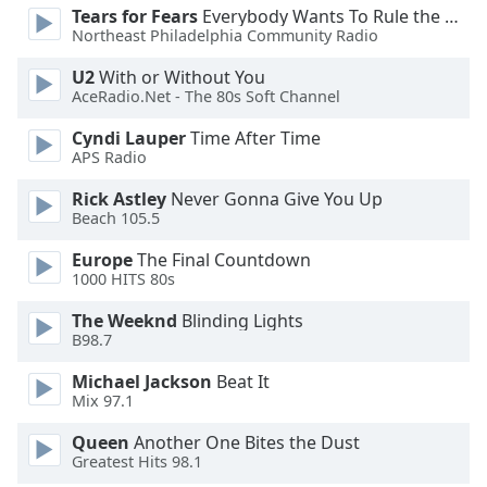
Color
Tears for Fears
Everybody Wants To Rule the World
Northeast Philadelphia Community Radio
Opacity
U2
With or Without You
AceRadio.Net - The 80s Soft Channel
Caption
Cyndi Lauper
Time After Time
Area
APS Radio
Background
Rick Astley
Never Gonna Give You Up
Color
Beach 105.5
Europe
The Final Countdown
Opacity
1000 HITS 80s
The Weeknd
Blinding Lights
Font
B98.7
Size
Michael Jackson
Beat It
Mix 97.1
Text
Edge
Queen
Another One Bites the Dust
Style
Greatest Hits 98.1