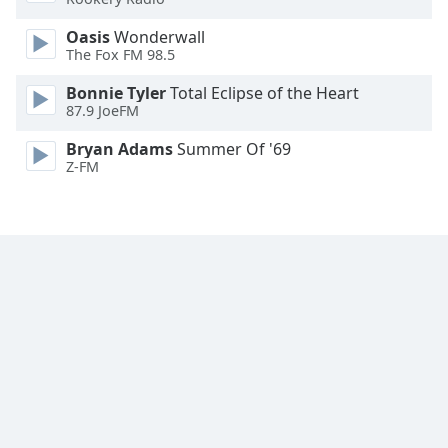
Font
Oasis
Wonderwall
Family
The Fox FM 98.5
Bonnie Tyler
Total Eclipse of the Heart
87.9 JoeFM
Reset
Done
Bryan Adams
Summer Of '69
Close
Z-FM
Modal
Dialog
End
of
dialog
window.