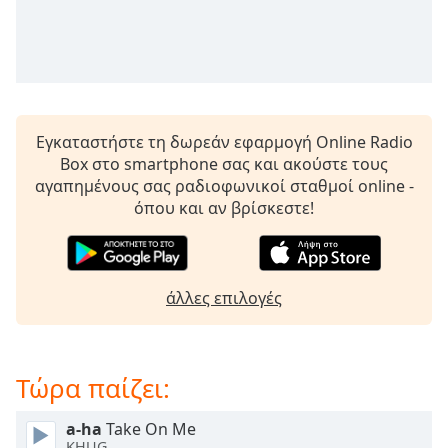
opens
subtitles
settings
dialog
subtitles
off
,
Εγκαταστήστε τη δωρεάν εφαρμογή Online Radio
selected
Box στο smartphone σας και ακούστε τους
αγαπημένους σας ραδιοφωνικοί σταθμοί online -
Audio
Track
όπου και αν βρίσκεστε!
Picture-
in-
Picture
Fullscreen
άλλες επιλογές
This
is
a
Τώρα παίζει:
modal
window.
a-ha
Take On Me
KHUG