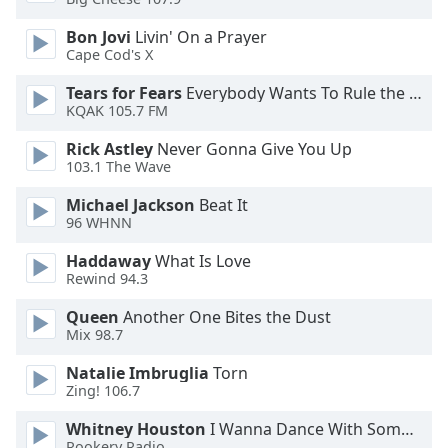
Color
Bon Jovi
Livin' On a Prayer
Cape Cod's X
Opacity
Tears for Fears
Everybody Wants To Rule the World
KQAK 105.7 FM
Caption
Area
Rick Astley
Never Gonna Give You Up
Background
103.1 The Wave
Color
Michael Jackson
Beat It
96 WHNN
Opacity
Haddaway
What Is Love
Rewind 94.3
Font
Queen
Another One Bites the Dust
Size
Mix 98.7
Natalie Imbruglia
Torn
Text
Zing! 106.7
Edge
Style
Whitney Houston
I Wanna Dance With Somebody
Rookery Radio