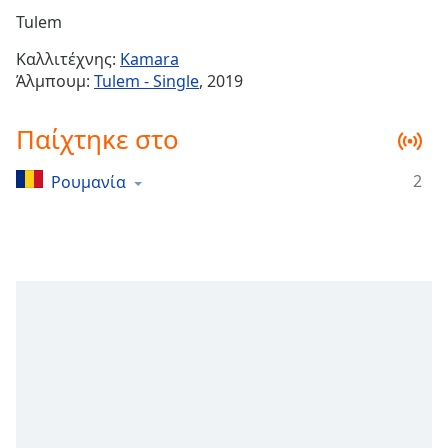
Remaining
Tulem
Time
-
Καλλιτέχνης:
Kamara
-:-
Άλμπουμ:
Tulem - Single
, 2019
1x
Παίχτηκε στο
Playback
Rate
2
Ρουμανία
Chapters
Chapters
Descriptions
descriptions
off
,
selected
Subtitles
subtitles
settings
,