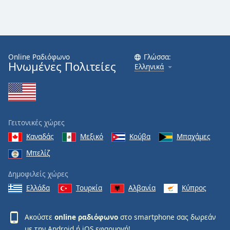
Online Ραδιόφωνο
Γλώσσα:
Ηνωμένες Πολιτείες
Ελληνικά
Γειτονικές χώρες
Καναδάς
Μεξικό
Κούβα
Μπαχάμες
Μπελίζ
Δημοφιλείς χώρες
Ελλάδα
Τουρκία
Αλβανία
Κύπρος
Ακούστε
online ραδιόφωνο
στο smartphone σας δωρεάν
με την
Android
ή
iOS
εφαρμογή!