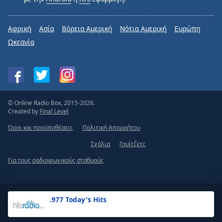
Αφρική
Ασία
Βόρεια Αμερική
Νότια Αμερική
Ευρώπη
Ωκεανία
© Online Radio Box, 2015-2026.
Created by
Final Level
Όροι και προϋποθέσεις
Πολιτική Απορρήτου
Σχόλια
Γουίτζετς
Για τους ραδιοφωνικούς σταθμούς
.977 Today's Hits