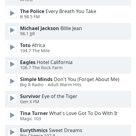
Beginning
of
The Police
Every Breath You Take
dialog
B 98.5 FM
window.
Escape
Michael Jackson
Billie Jean
will
98.1 JJR
cancel
Toto
Africa
and
104.7 The Mile
close
the
Eagles
Hotel California
window.
106.7 The Rock Farm
Simple Minds
Don't You (Forget About Me)
Text
Big R Radio - Adult Warm Hits
Color
Survivor
Eye of the Tiger
Gen X FM
Opacity
Tina Turner
What's Love Got To Do With It
Magic 103
Text
Background
Eurythmics
Sweet Dreams
Big Cheese 107.9