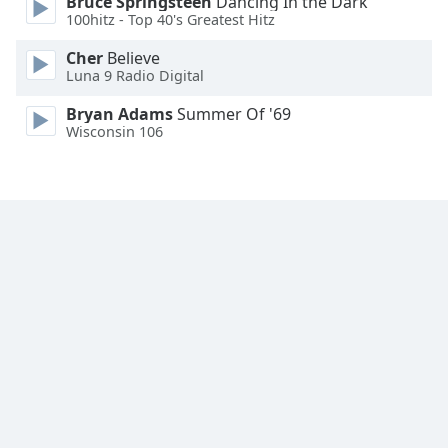
Bruce Springsteen
Dancing In the Dark
Family
100hitz - Top 40's Greatest Hitz
Cher
Believe
Luna 9 Radio Digital
Reset
Done
Bryan Adams
Summer Of '69
Close
Wisconsin 106
Modal
Dialog
End
of
dialog
window.