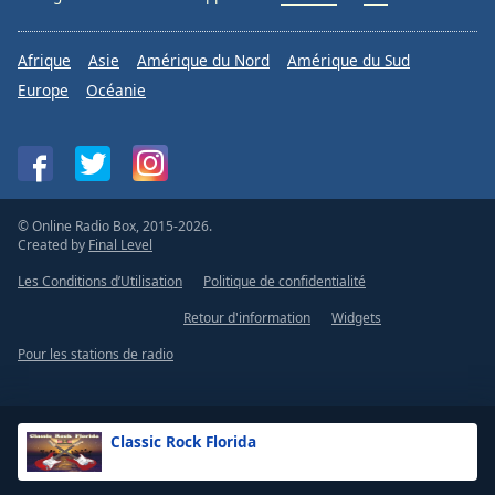
Afrique
Asie
Amérique du Nord
Amérique du Sud
Europe
Océanie
© Online Radio Box, 2015-2026.
Created by
Final Level
Les Conditions d’Utilisation
Politique de confidentialité
Retour d'information
Widgets
Pour les stations de radio
Classic Rock Florida