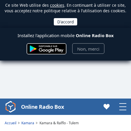
Ce site Web utilise des
cookies
. En continuant à utiliser ce site,
vous acceptez notre politique relative à l’utilisation des cookies.
Installez l'application mobile
Online Radio Box
Non, merci
Online Radio Box
Video
Player
is
Accueil
Kamara
Kamara & Ralflo - Tulem
loading.