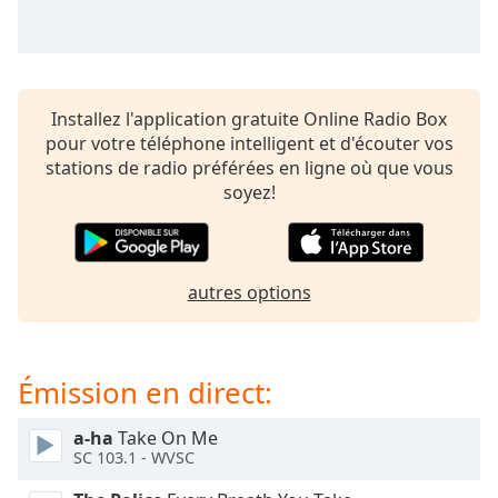
subtitles
settings
dialog
subtitles
off
,
Installez l'application gratuite Online Radio Box
selected
pour votre téléphone intelligent et d'écouter vos
stations de radio préférées en ligne où que vous
Audio
Track
soyez!
Picture-
in-
Picture
Fullscreen
autres options
This
is
a
Émission en direct:
modal
window.
a-ha
Take On Me
SC 103.1 - WVSC
Beginning
of