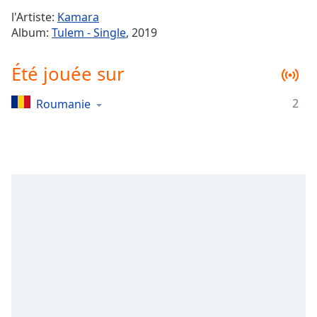
Time
-
l'Artiste:
Kamara
-:-
Album:
Tulem - Single
, 2019
1x
Été jouée sur
Playback
Rate
2
Roumanie
Chapters
Chapters
Descriptions
descriptions
off
,
selected
Subtitles
subtitles
settings
,
opens