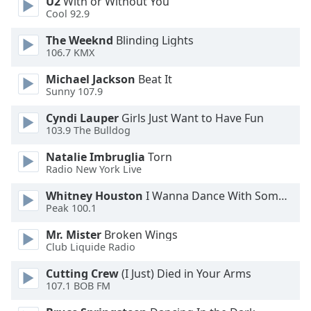
U2
With or Without You
Cool 92.9
Opacity
The Weeknd
Blinding Lights
106.7 KMX
Caption
Area
Michael Jackson
Beat It
Background
Sunny 107.9
Color
Cyndi Lauper
Girls Just Want to Have Fun
103.9 The Bulldog
Opacity
Natalie Imbruglia
Torn
Radio New York Live
Font
Whitney Houston
I Wanna Dance With Somebody
Size
Peak 100.1
Mr. Mister
Broken Wings
Text
Club Liquide Radio
Edge
Style
Cutting Crew
(I Just) Died in Your Arms
107.1 BOB FM
Font