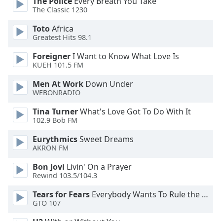
The Police
Every Breath You Take
dialog
The Classic 1230
window.
Escape
Toto
Africa
will
Greatest Hits 98.1
cancel
Foreigner
I Want to Know What Love Is
and
KUEH 101.5 FM
close
the
Men At Work
Down Under
window.
WEBONRADIO
Tina Turner
What's Love Got To Do With It
Text
102.9 Bob FM
Color
Eurythmics
Sweet Dreams
AKRON FM
Opacity
Bon Jovi
Livin' On a Prayer
Rewind 103.5/104.3
Text
Background
Tears for Fears
Everybody Wants To Rule the World
GTO 107
Color