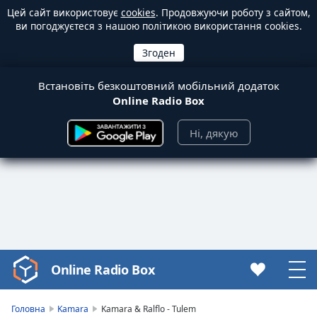
Цей сайт використовує
cookies
. Продовжуючи роботу з сайтом,
ви погоджуєтеся з нашою політикою використання cookies.
Встановіть безкоштовний мобільний додаток
Online Radio Box
Ні, дякую
Online Radio Box
Video
Player
is
Головна
Kamara
Kamara & Ralflo - Tulem