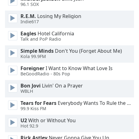
of
96.1 SOX
dialog
window.
R.E.M.
Losing My Religion
Escape
Indie617
will
Eagles
Hotel California
cancel
Talk and PoP Radio
and
close
Simple Minds
Don't You (Forget About Me)
the
Kola 99.9FM
window.
Foreigner
I Want to Know What Love Is
BeGoodRadio - 80s Pop
Text
Color
Bon Jovi
Livin' On a Prayer
WBLH
Opacity
Tears for Fears
Everybody Wants To Rule the World
99.9 Kiss FM
Text
U2
With or Without You
Hot 92.9
Background
Color
Rick Astley
Never Gonna Give You Up