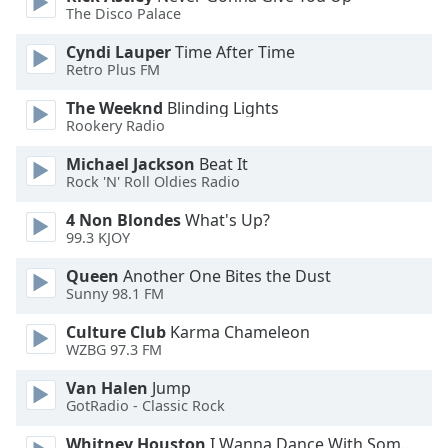
The Disco Palace
Opacity
Cyndi Lauper
Time After Time
Retro Plus FM
Caption
The Weeknd
Blinding Lights
Area
Rookery Radio
Background
Michael Jackson
Beat It
Color
Rock 'N' Roll Oldies Radio
4 Non Blondes
What's Up?
Opacity
99.3 KJOY
Queen
Another One Bites the Dust
Font
Sunny 98.1 FM
Size
Culture Club
Karma Chameleon
WZBG 97.3 FM
Text
Edge
Van Halen
Jump
Style
GotRadio - Classic Rock
Whitney Houston
I Wanna Dance With Somebody