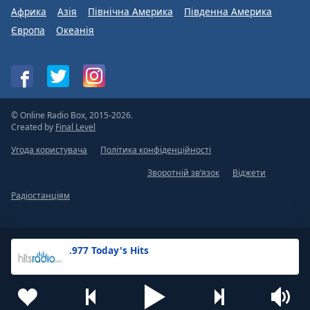
Африка
Азія
Північна Америка
Південна Америка
Європа
Океанія
© Online Radio Box, 2015-2026.
Created by
Final Level
Угода користувача
Політика конфіденційності
Зворотній зв’язок
Віджети
Радіостанціям
.977 Today's Hits