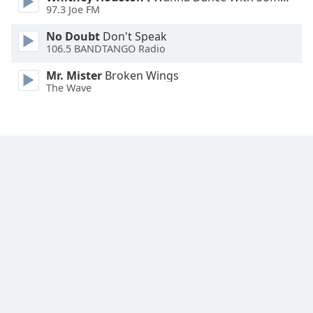
Font
97.3 Joe FM
Family
No Doubt
Don't Speak
106.5 BANDTANGO Radio
Reset
Mr. Mister
Broken Wings
Done
The Wave
Close
Modal
Dialog
End
of
dialog
window.