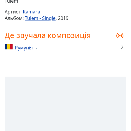
Remaining
Tulem
Time
-
Артист:
Kamara
-:-
Альбом:
Tulem - Single
, 2019
1x
Де звучала композиція
Playback
Rate
2
Румунія
Chapters
Chapters
Descriptions
descriptions
off
,
selected
Subtitles
subtitles
settings
,
opens