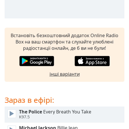
subtitles
settings
dialog
subtitles
off
,
Встановіть безкоштовний додаток Online Radio
selected
Box на ваш смартфон та слухайте улюблені
радіостанції онлайн, де б ви не були!
Audio
Track
Picture-
in-
Picture
інші варіанти
Fullscreen
This
is
Зараз в ефірі:
a
modal
window.
The Police
Every Breath You Take
K97.5
Beginning
Michael Jackson
Billie Jean