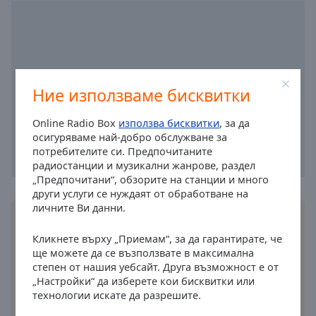
cancel
and
close
the
window.
Ние използваме бисквитки
Text
Color
Online Radio Box
използва бисквитки
, за да
осигуряваме най-добро обслужване за
потребителите си. Предпочитаните
Opacity
радиостанции и музикални жанрове, раздел
„Предпочитани“, обзорите на станции и много
други услуги се нуждаят от обработване на
Text
личните Ви данни.
Инсталирайте безплатното
приложение
Online
Background
Radio Box за вашия смартфон и слушайте
Color
Кликнете върху „Приемам“, за да гарантирате, че
любимите си радиостанции онлайн където и да
ще можете да се възползвате в максимална
се намирате!
степен от нашия уебсайт. Друга възможност е от
Opacity
„Настройки“ да изберете кои бисквитки или
технологии искате да разрешите.