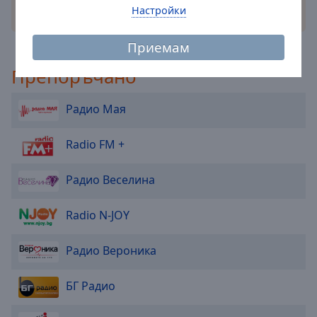
Caption
Настройки
други възможности
Area
Background
Приемам
Color
Препоръчано
Opacity
Радио Мая
Font
Radio FM +
Size
Радио Веселина
Text
Edge
Radio N-JOY
Style
Радио Вероника
Font
Family
БГ Радио