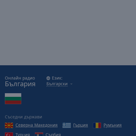
Онлайн радио
Език:
България
Български
Съседни държави
Северна Македония
Гърция
Румъния
Турция
Сърбия