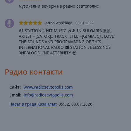
off
,
музикални вечери на радио севтополис
selected
Audio
Aaron Woolridge
08.01.2022
Track
#1 STATION 4 HIT MUSIC 🎶🎵 IN BULGARIA 🇧🇬.
ARTIST =[GATOR].. TRACK TITLE =[GIMMI 5].. LOVE
Picture-
THE SOUNDS AND PROGRAMMING OF THIS
in-
Picture
INTERNATIONAL RADIO 📻 STATION.. BLESSINGS
0NEBLOODLINE 4ETERNITY 😎
Fullscreen
This
is
Радио контакти
a
modal
window.
Сайт:
www.radiosevtopolis.com
Email:
info@radiosevtopolis.com
Beginning
Часът в града Казанлък
:
05:32
,
08.07.2026
of
dialog
window.
Escape
will