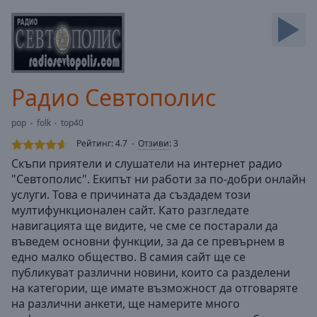
Backward
Skip
Forward
Mute
Current
Time
0:00
Радио Севтополис
/
Duration
-:-
pop
folk
top40
Loaded
:
0.00%
Рейтинг:
4.7
Отзиви
:
3
Stream
Скъпи приятели и слушатели на интернет радио
Type
LIVE
"Севтополис". Екипът ни работи за по-добри онлайн
Seek to
услуги. Това е причината да създадем този
live,
мултифункционален сайт. Като разгледате
currently
навигацията ще видите, че сме се постарали да
behind
live
LIVE
въведем основни функции, за да се превърнем в
Remaining
едно малко общество. В самия сайт ще се
Time
-
публикуват различни новини, които са разделени
-:-
на категории, ще имате възможност да отговаряте
на различни анкети, ще намерите много
1x