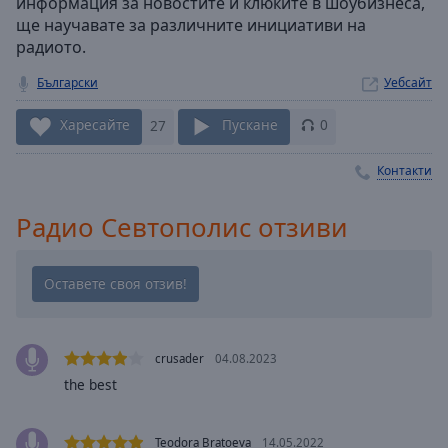
информация за новостите и клюките в шоубизнеса,
Playback
ще научавате за различните инициативи на
Rate
радиото.
Chapters
Български
Уебсайт
Chapters
Харесайте
27
Пускане
0
Descriptions
Контакти
descriptions
off
,
Радио Севтополис отзиви
selected
Subtitles
subtitles
settings
,
opens
crusader
04.08.2023
subtitles
the best
settings
dialog
subtitles
Teodora Bratoeva
14.05.2022