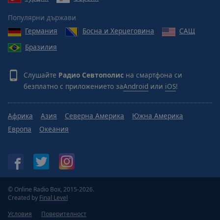
Популярни държави
Германия
Босна и Херцеговина
САЩ
Бразилия
Слушайте
Радио Севтополис
на смартфона си
безплатно с приложението за
Android
или
iOS
!
Африка
Азия
Северна Америка
Южна Америка
Европа
Океания
© Online Radio Box, 2015-2026.
Created by
Final Level
Условия
Поверителност