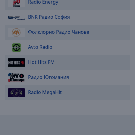
Reset
Radio Energy
Done
Close
BNR Радио София
Modal
Dialog
End
Фолклорно Радио Чанове
of
dialog
Avto Radio
window.
Hot Hits FM
Радио Югомания
Radio MegaHit