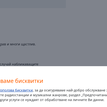
драв и многи щастлив.
о случай наближаващите
овецо който празнува в Атина
зваме бисквитки
милка песен от софи маринова един
използва бисквитки
, за да осигуряваме най-добро обслужване
те радиостанции и музикални жанрове, раздел „Предпочитани
други услуги се нуждаят от обработване на личните Ви данни.