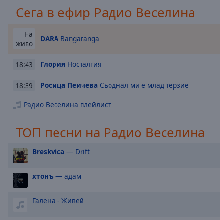
Chapters
Сега в ефир Радио Веселина
Descriptions
На
descriptions
DARA
Bangaranga
живо
off
,
selected
Глория
Носталгия
18:43
Subtitles
Росица Пейчева
Сьоднал ми е млад терзие
18:39
subtitles
Радио Веселина плейлист
settings
,
opens
ТОП песни на Радио Веселина
subtitles
settings
dialog
Breskvica
— Drift
subtitles
off
,
хтонъ
— адам
selected
Галена - Живей
Audio
Track