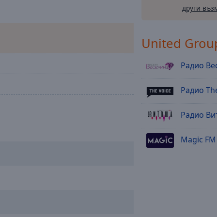
други въз
United Grou
Радио Ве
Радио The
Радио Ви
Magic FM