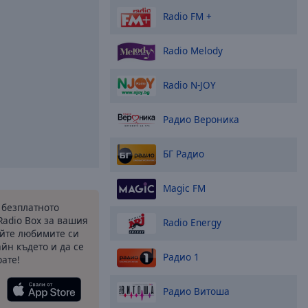
Radio FM +
Radio Melody
Radio N-JOY
Радио Вероника
БГ Радио
Magic FM
 безплатното
Radio Box за вашия
Radio Energy
йте любимите си
йн където и да се
Радио 1
ате!
Радио Витоша