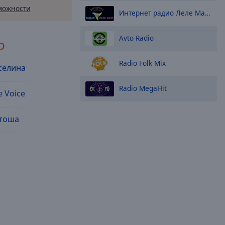
можности
Интернет радио Леле Мале
Avto Radio
p
Radio Folk Mix
селина
Radio MegaHit
 Voice
тоша