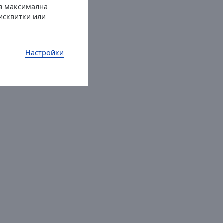
 в максимална
бисквитки или
Настройки