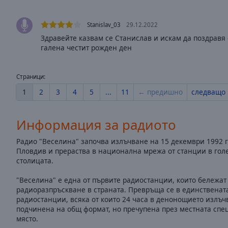
of
dialog
Stanislav_03
29.12.2022
window.
Здравейте казвам се Станислав и искам да поздравя 
галена честит рожден ден
Страници:
1
2
3
4
5
...
11
← предишно
следващо
Информация за радиото
Радио "Веселина" започва излъчване на 15 декември 1992 г
Пловдив и прераства в национална мрежа от станции в гол
столицата.
"Веселина" е една от първите радиостанции, които бележат
радиоразпръскване в страната. Превръща се в единствена
радиостанции, всяка от които 24 часа в денонощието излъч
подчинена на общ формат, но пречупена през местната спе
място.