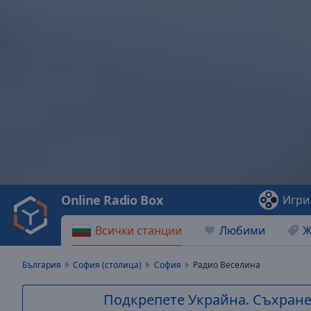
Video
Player
is
loading.
Play
Video
Online Radio Box
Игри
Play
Skip
Всички станции
Любими
Ж
Backward
Skip
Forward
България
София (столица)
София
Радио Веселина
Mute
Current
Подкрепете Украйна. Съхранет
Time
0:00