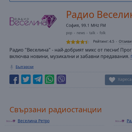
/
Duration
-:-
Радио Весели
Loaded
:
0.00%
София, 99.1 MHz FM
0:00
pop
news
talk
folk
Stream
Type
LIVE
Рейтинг:
4.5
Отзиви
Seek to
Радио "Веселина" - най-добрият микс от песни! Прог
live,
включва новини, музикални и забавни предавания.
currently
behind
live
LIVE
Български
Remaining
Time
-
Хареса
-:-
1x
Playback
Свързани радиостанции
Rate
Веселина Ретро
Ра
Chapters