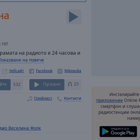
на
:
107
рамата на радиото е 24 часова и
Показване на повече
Уебсайт
йте
532
Пускане
25
Инсталирайте
Плейлист
Контакти
приложение
Online 
смартфон и слуша
радиостанции онла
намир
дио Веселина Фолк