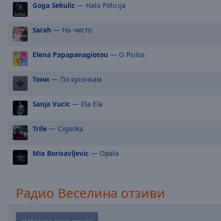
Goga Sekulic
— Halo Policija
Picture-
in-
Picture
Sarah
— На чисто
Fullscreen
This
Elena Papapanagiotou
— O Psilos
is
a
modal
Тони
— По кусочкам
window.
Sanja Vucic
— Ela Ela
Beginning
of
Trile
— Ciganka
dialog
window.
Mia Borisavljevic
— Opala
Escape
will
cancel
and
Радио Веселина отзиви
close
the