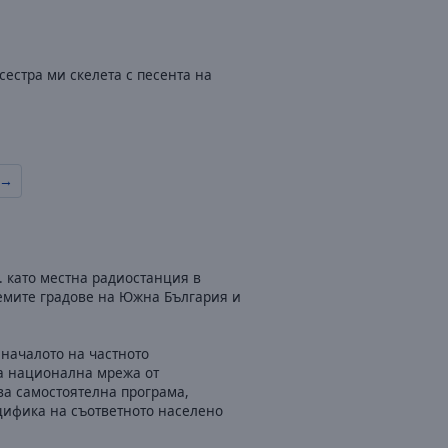
сестра ми скелета с песента на
 →
. като местна радиостанция в
емите градове на Южна България и
 началото на частното
та национална мрежа от
ва самостоятелна програма,
цифика на съответното населено