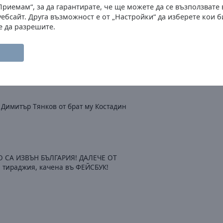
Приемам“, за да гарантирате, че ще можете да се възползвате
а е жив и здрав и вече да му се
уебсайт. Друга възможност е от „Настройки“ да изберете кои 
е да разрешите.
ия molq
Димитър Тянков от брат му Костадин
 СА ИЗВЪН БЪЛГАРИЯ! ДАЛЕЧЕ ОТ
я тираджия, качена въ ФЕЙСБУК!