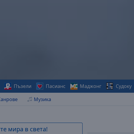
Пъзели
Пасианс
Маджонг
Судоку
анрове
Музика
е мира в света!