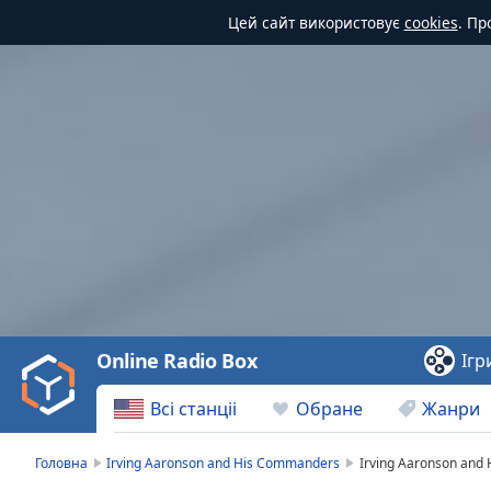
Цей сайт використовує
cookies
. Пр
Video
Player
is
loading.
Play
Video
Online Radio Box
Ігр
Play
Skip
Всі станціі
Обране
Жанри
Backward
Skip
Forward
Головна
Irving Aaronson and His Commanders
Irving Aaronson and
Mute