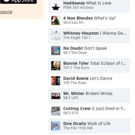
Haddaway
What Is Love
PINK SKY Arizona
ріанти
4 Non Blondes
What's Up?
90.9 kiss fm
Whitney Houston
I Wanna Dance With Somebody
The Eagle 102.1
No Doubt
Don't Speak
98.7 the Dove
Bonnie Tyler
Total Eclipse of the Heart
107.1 The Kurv
David Bowie
Let's Dance
105 The River
Mr. Mister
Broken Wings
98.5 UPS
Cutting Crew
(I Just) Died in Your Arms
98.5 KTK
Dire Straits
Walk of Life
The Fox 1150 AM