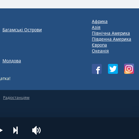
Африка
Азія
Багамські Острови
Північна Америка
Південна Америка
Європа
Океанія
Молдова
атка!
Радіостанціям