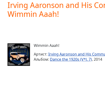
Current
Irving Aaronson and His C
Time
0:00
Wimmin Aaah!
/
Duration
-:-
Loaded
:
0.00%
0:00
Stream
Type
LIVE
Wimmin Aaah!
Seek to
live,
Артист:
Irving Aaronson and His Comm
currently
Альбом:
Dance the 1920s (V*l. 7)
, 2014
behind
live
LIVE
Remaining
Time
-
-:-
1x
Playback
Rate