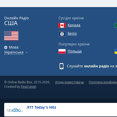
the
window.
Онлайн Радіо
Сусідні країни
США
Text
Канада
Color
Беліз
Opacity
Популярні країни
Мова:
Польща
Українська
Text
Background
Слухайте
онлайн радіо
на 
Color
© Online Radio Box, 2015-2026.
Угода користувача
Політика конфіде
Opacity
Created by
Final Level
Caption
Area
.977 Today's Hits
Background