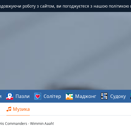
одовжуючи роботу з сайтом, ви погоджуєтеся з нашою політикою 
и
Пазли
Солітер
Маджонг
Судоку
Музика
 His Commanders - Wimmin Aaah!