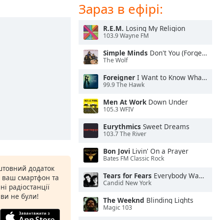
Зараз в ефірі:
R.E.M.
Losing My Religion
103.9 Wayne FM
Simple Minds
Don't You (Forget About Me)
The Wolf
Foreigner
I Want to Know What Love Is
99.9 The Hawk
Men At Work
Down Under
105.3 WFIV
Eurythmics
Sweet Dreams
103.7 The River
Bon Jovi
Livin' On a Prayer
Bates FM Classic Rock
штовний додаток
Tears for Fears
Everybody Wants To Rule the World
а ваш смартфон та
Candid New York
ні радіостанції
 ви не були!
The Weeknd
Blinding Lights
Magic 103