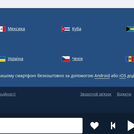
Мексика
Куба
Україна
Чехія
вашому смартфоні безкоштовно за допомогою
Android
або
iOS
дод
нційності
Зворотній зв’язок
Віджети