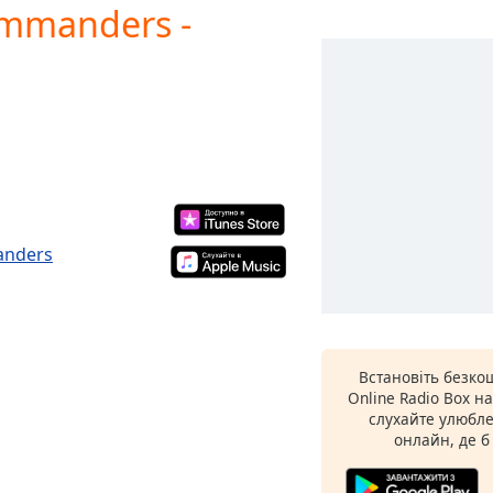
ommanders -
anders
Встановіть безко
Online Radio Box н
слухайте улюбле
онлайн, де б