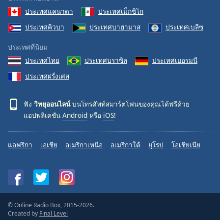
ประเทศแคนาดา
ประเทศเม็กซิโก
ประเทศคิวบา
ประเทศบาฮามาส
ประเทศเบลีซ
ประเทศที่นิยม
ประเทศไทย
ประเทศบราซิล
ประเทศเยอรมนี
ประเทศฝรั่งเศส
ฟัง
วิทยุออนไลน์
บนโทรศัพท์สมาร์ตโฟนของคุณได้ฟรีด้วย
แอปพลิเคชัน
Android
หรือ
iOS
!
แอฟริกา
เอเชีย
อเมริกาเหนือ
อเมริกาใต้
ยุโรป
โอเชียเนีย
© Online Radio Box, 2015-2026.
Created by
Final Level