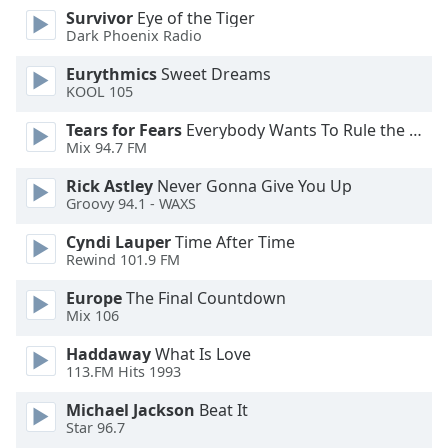
dialog
Survivor
Eye of the Tiger
window.
Dark Phoenix Radio
Escape
Eurythmics
Sweet Dreams
will
KOOL 105
cancel
and
Tears for Fears
Everybody Wants To Rule the World
close
Mix 94.7 FM
the
Rick Astley
Never Gonna Give You Up
window.
Groovy 94.1 - WAXS
Text
Cyndi Lauper
Time After Time
Color
Rewind 101.9 FM
Europe
The Final Countdown
Opacity
Mix 106
Haddaway
What Is Love
Text
113.FM Hits 1993
Background
Michael Jackson
Beat It
Color
Star 96.7