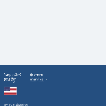
Family
Reset
Done
Close
Modal
Dialog
End
of
dialog
window.
วิทยุออนไลน์
ภาษา:
สหรัฐ
ภาษาไทย
ประเทศเพื่อนบ้าน