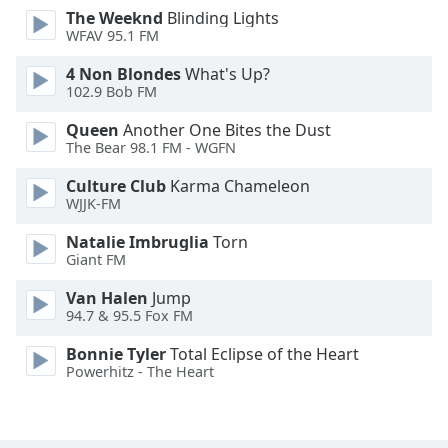
The Weeknd
Blinding Lights
Opacity
WFAV 95.1 FM
4 Non Blondes
What's Up?
Caption
102.9 Bob FM
Area
Background
Queen
Another One Bites the Dust
Color
The Bear 98.1 FM - WGFN
Culture Club
Karma Chameleon
WJJK-FM
Opacity
Natalie Imbruglia
Torn
Giant FM
Font
Size
Van Halen
Jump
94.7 & 95.5 Fox FM
Text
Bonnie Tyler
Total Eclipse of the Heart
Edge
Powerhitz - The Heart
Style
Font