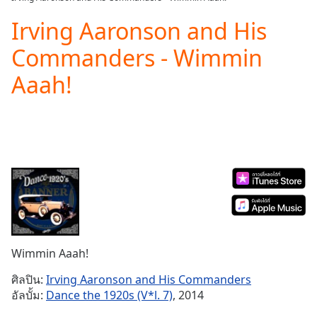
Play
Video
Irving Aaronson and His
Play
Commanders - Wimmin
Skip
Backward
Aaah!
Skip
Forward
Mute
Current
Time
0:00
/
Duration
-:-
Loaded
:
0.00%
Stream
Type
LIVE
Seek to
Wimmin Aaah!
live,
currently
ศิลปิน:
Irving Aaronson and His Commanders
behind
live
LIVE
อัลบั้ม:
Dance the 1920s (V*l. 7)
, 2014
Remaining