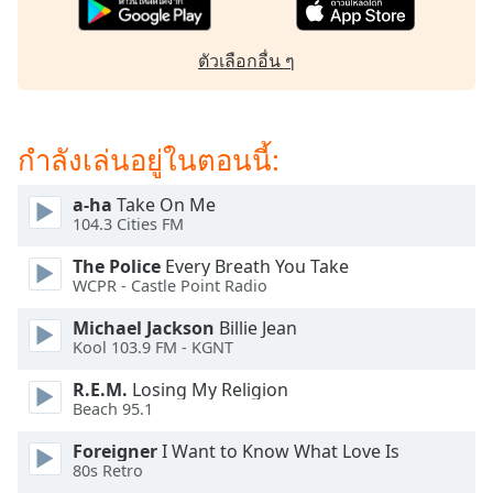
subtitles
settings
dialog
ตัวเลือกอื่น ๆ
subtitles
off
,
selected
กำลังเล่นอยู่ในตอนนี้:
Audio
Track
a-ha
Take On Me
104.3 Cities FM
Picture-
in-
Picture
The Police
Every Breath You Take
WCPR - Castle Point Radio
Fullscreen
This
Michael Jackson
Billie Jean
is
Kool 103.9 FM - KGNT
a
modal
R.E.M.
Losing My Religion
window.
Beach 95.1
Foreigner
I Want to Know What Love Is
Beginning
80s Retro
of