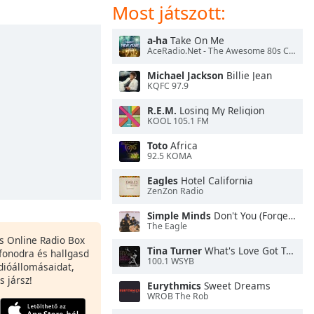
Most játszott:
a-ha
Take On Me
AceRadio.Net - The Awesome 80s Channel
Michael Jackson
Billie Jean
KQFC 97.9
R.E.M.
Losing My Religion
KOOL 105.1 FM
Toto
Africa
92.5 KOMA
Eagles
Hotel California
ZenZon Radio
Simple Minds
Don't You (Forget About Me)
The Eagle
es Online Radio Box
Tina Turner
What's Love Got To Do With It
fonodra és hallgasd
100.1 WSYB
dióállomásaidat,
s jársz!
Eurythmics
Sweet Dreams
WROB The Rob