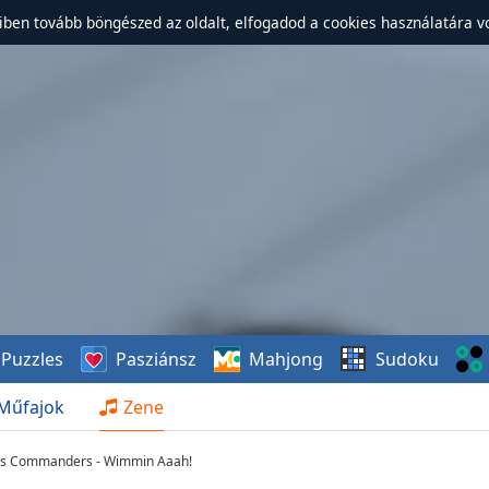
ben tovább böngészed az oldalt, elfogadod a cookies használatára v
Puzzles
Pasziánsz
Mahjong
Sudoku
Műfajok
Zene
His Commanders - Wimmin Aaah!