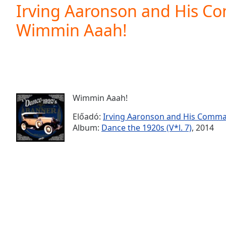
Current
Irving Aaronson and His C
Time
0:00
Wimmin Aaah!
/
Duration
-:-
Loaded
:
0.00%
0:00
Stream
Type
LIVE
Wimmin Aaah!
Seek to
live,
Előadó:
Irving Aaronson and His Comm
currently
Album:
Dance the 1920s (V*l. 7)
, 2014
behind
live
LIVE
Remaining
Time
-
-:-
1x
Playback
Rate