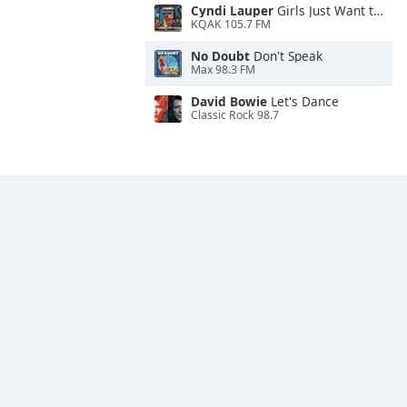
Cyndi Lauper
Girls Just Want to Have Fun
KQAK 105.7 FM
No Doubt
Don't Speak
Max 98.3 FM
David Bowie
Let's Dance
Classic Rock 98.7