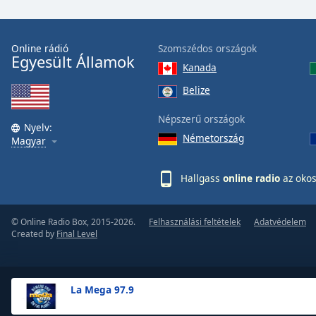
the
window.
Online rádió
Szomszédos országok
Egyesült Államok
Text
Kanada
Color
Belize
Opacity
Népszerű országok
Nyelv:
Németország
Magyar
Text
Background
Hallgass
online radio
az okos
Color
© Online Radio Box, 2015-2026.
Felhasználási feltételek
Adatvédelem
Opacity
Created by
Final Level
Caption
Area
La Mega 97.9
Background