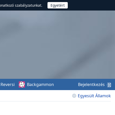
onatkozó szabályzatunkat.
Reversi
Backgammon
Bejelentkezés
Egyesült Államok