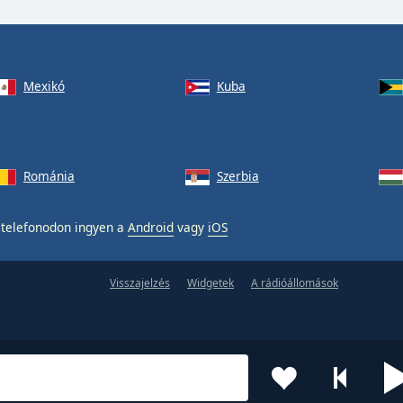
Mexikó
Kuba
Románia
Szerbia
telefonodon ingyen a
Android
vagy
iOS
Visszajelzés
Widgetek
A rádióállomások