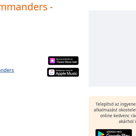
ommanders -
anders
Telepítsd az ingyen
alkalmazást okostele
online kedvenc rá
akárhol i