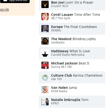
Bon Jovi
Livin' On a Prayer
Cruisin’ 92.9
opciók
Cyndi Lauper
Time After Time
98.7 The Spot
Europe
The Final Countdown
XXX80s
The Weeknd
Blinding Lights
mmRadio
Haddaway
What Is Love
Candid Radio Nebraska
Michael Jackson
Beat It
Sunny 98.1 FM
Culture Club
Karma Chameleon
Lite 105
Van Halen
Jump
KSSR Radio
Natalie Imbruglia
Torn
KFRO