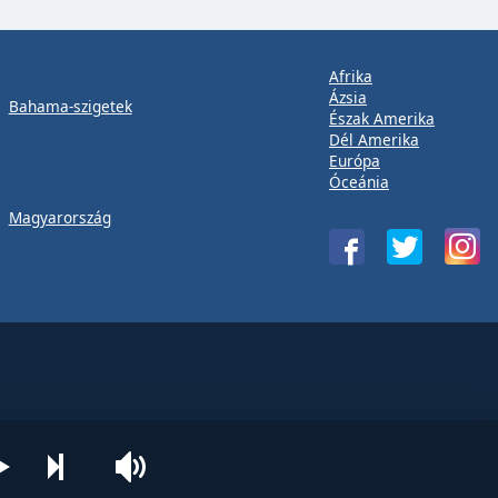
Afrika
Ázsia
Bahama-szigetek
Észak Amerika
Dél Amerika
Európa
Óceánia
Magyarország