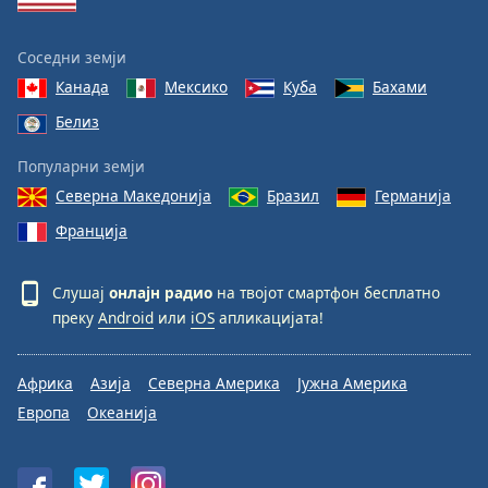
Соседни земји
Канада
Мексико
Куба
Бахами
Белиз
Популарни земји
Северна Македонија
Бразил
Германија
Франција
Слушај
онлајн радио
на твојот смартфон бесплатно
преку
Android
или
iOS
апликацијата!
Африка
Азија
Северна Америка
Јужна Америка
Европа
Океанија