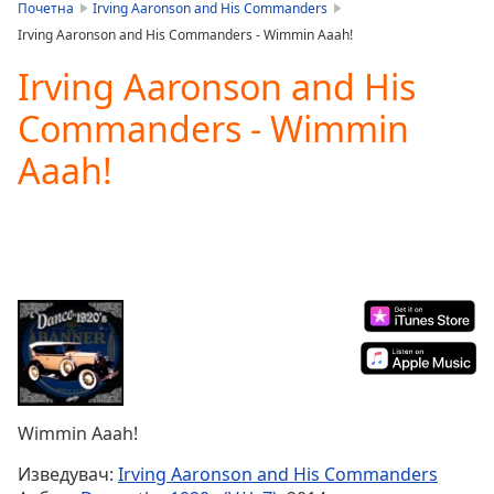
is
Почетна
Irving Aaronson and His Commanders
loading.
Irving Aaronson and His Commanders - Wimmin Aaah!
Play
Video
Irving Aaronson and His
Play
Commanders - Wimmin
Skip
Backward
Aaah!
Skip
Forward
Mute
Current
Time
0:00
/
Duration
-:-
Loaded
:
0.00%
Stream
Type
LIVE
Seek to
Wimmin Aaah!
live,
currently
Изведувач:
Irving Aaronson and His Commanders
behind
live
LIVE