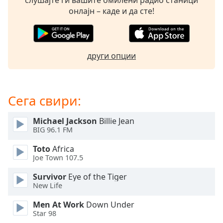
слушајте ги вашите омилени радио станици
opens
онлајн – каде и да сте!
subtitles
settings
dialog
subtitles
други опции
off
,
selected
Audio
Сега свири:
Track
Michael Jackson
Billie Jean
Picture-
in-
BIG 96.1 FM
Picture
Fullscreen
Toto
Africa
This
Joe Town 107.5
is
Survivor
Eye of the Tiger
a
New Life
modal
window.
Men At Work
Down Under
Star 98