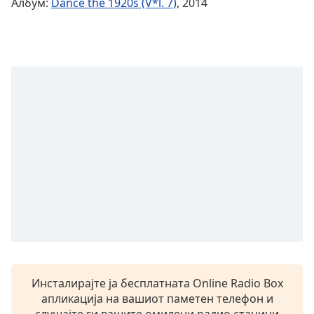
Албум:
Dance the 1920s (V*l. 7)
, 2014
Remaining
Time
-
-:-
1x
Playback
Rate
Chapters
Chapters
Descriptions
descriptions
off
,
selected
Subtitles
Инсталирајте ја бесплатната Online Radio Box
subtitles
апликација на вашиот паметен телефон и
settings
,