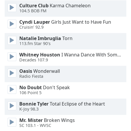
Color
Culture Club
Karma Chameleon
104.5 BOB FM
Opacity
Cyndi Lauper
Girls Just Want to Have Fun
Cruisin’ 92.9
Caption
Natalie Imbruglia
Torn
Area
113.fm Star 90's
Background
Color
Whitney Houston
I Wanna Dance With Somebody
Decades 107.9
Opacity
Oasis
Wonderwall
Radio Fiesta
No Doubt
Don't Speak
Font
106 Point 5
Size
Bonnie Tyler
Total Eclipse of the Heart
K-Joy 98.3
Text
Edge
Mr. Mister
Broken Wings
Style
SC 103.1 - WVSC