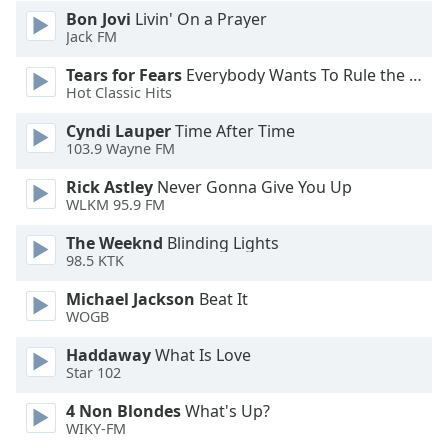
Beginning
Bon Jovi
Livin' On a Prayer
of
Jack FM
dialog
window.
Tears for Fears
Everybody Wants To Rule the World
Escape
Hot Classic Hits
will
Cyndi Lauper
Time After Time
cancel
103.9 Wayne FM
and
close
Rick Astley
Never Gonna Give You Up
the
WLKM 95.9 FM
window.
The Weeknd
Blinding Lights
98.5 KTK
Text
Color
Michael Jackson
Beat It
WOGB
Opacity
Haddaway
What Is Love
Star 102
Text
4 Non Blondes
What's Up?
Background
WIKY-FM