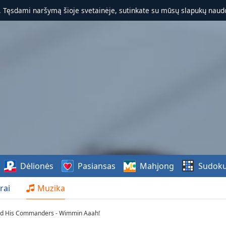
. Tęsdami naršymą šioje svetainėje, sutinkate su mūsų slapukų naudo
Dėlionės
Pasiansas
Mahjong
Sudok
rai
Muzika
nd His Commanders - Wimmin Aaah!