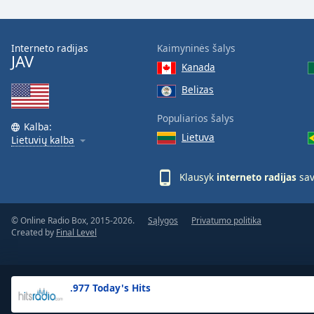
the
window.
Interneto radijas
Kaimyninės šalys
JAV
Text
Kanada
Color
Belizas
Opacity
Populiarios šalys
Kalba:
Lietuva
Lietuvių kalba
Text
Background
Klausyk
interneto radijas
sav
Color
© Online Radio Box, 2015-2026.
Sąlygos
Privatumo politika
Opacity
Created by
Final Level
Caption
Area
.977 Today's Hits
Background