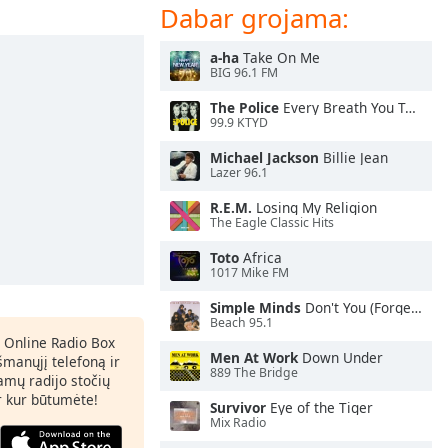
Dabar grojama:
a-ha
Take On Me
BIG 96.1 FM
The Police
Every Breath You Take
99.9 KTYD
Michael Jackson
Billie Jean
Lazer 96.1
R.E.M.
Losing My Religion
The Eagle Classic Hits
Toto
Africa
1017 Mike FM
Simple Minds
Don't You (Forget About Me)
Beach 95.1
 Online Radio Box
Men At Work
Down Under
šmanųjį telefoną ir
889 The Bridge
amų radijo stočių
ir kur būtumėte!
Survivor
Eye of the Tiger
Mix Radio