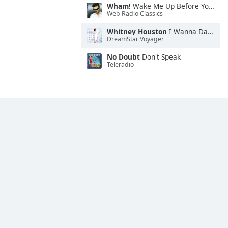
Wham!
Wake Me Up Before You Go-Go
Web Radio Classics
Whitney Houston
I Wanna Dance With Somebody
DreamStar Voyager
No Doubt
Don't Speak
Teleradio