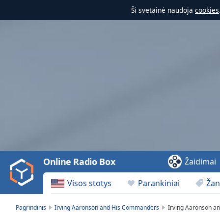
Ši svetainė naudoja
cookies
Video
Player
is
loading.
Play
Video
Online Radio Box
Žaidimai
Play
Skip
Visos stotys
Parankiniai
Žan
Backward
Skip
Forward
Pagrindinis
Irving Aaronson and His Commanders
Irving Aaronson a
Mute