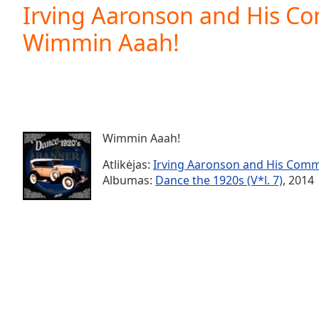
Current
Irving Aaronson and His C
Time
0:00
Wimmin Aaah!
/
Duration
-:-
Loaded
:
0.00%
0:00
Stream
Type
LIVE
Wimmin Aaah!
Seek to
live,
Atlikėjas:
Irving Aaronson and His Com
currently
Albumas:
Dance the 1920s (V*l. 7)
, 2014
behind
live
LIVE
Remaining
Time
-
-:-
1x
Playback
Rate