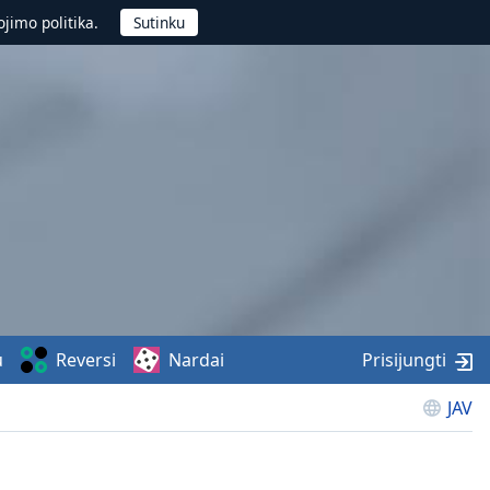
jimo politika.
u
Reversi
Nardai
Prisijungti
JAV