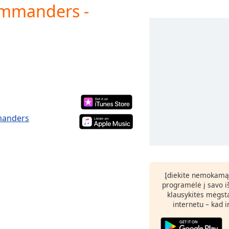
ommanders -
manders
Įdiekite nemokamą
programėlė į savo i
klausykitės mėgst
internetu – kad 