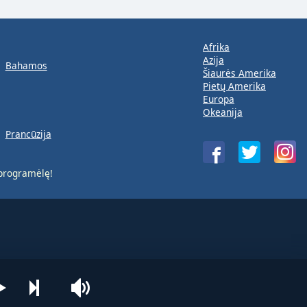
Afrika
Azija
Bahamos
Šiaurės Amerika
Pietų Amerika
Europa
Okeanija
Prancūzija
rogramėlę!