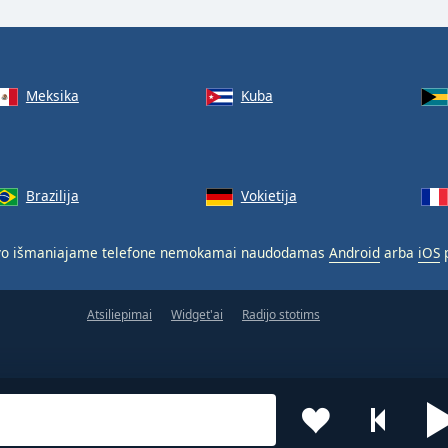
Meksika
Kuba
Brazilija
Vokietija
o išmaniajame telefone nemokamai naudodamas
Android
arba
iOS
p
Atsiliepimai
Widget'ai
Radijo stotims