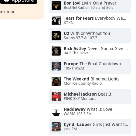
Bon Jovi
Livin' On a Prayer
BestNetRadio - 70's and 80's
rinkimai
Tears for Fears
Everybody Wants To Rule the World
KTKN
U2
With or Without You
Sunny 97.7 & 107.7
Rick Astley
Never Gonna Give You Up
94.7 The Drive
Europe
The Final Countdown
105-1 WJZM
The Weeknd
Blinding Lights
Monroe County Radio
Michael Jackson
Beat It
PINK SKY Montana
Haddaway
What Is Love
WARM 103.3 FM
Cyndi Lauper
Girls Just Want to Have Fun
Jack FM