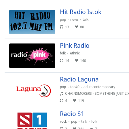
Dialog
End
Hit Radio Istok
of
pop
news
talk
dialog
13
80
window.
Pink Radio
folk
ethnic
14
140
Radio Laguna
pop
top40
adult contemporary
CHAINSMOKERS - SOMETHING JUST LIKE
4
119
Radio S1
rock
pop
talk
folk
3
341
7