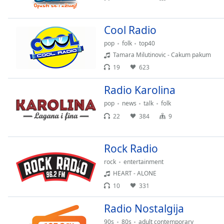
Chapters
Chapters
Cool Radio
Descriptions
pop
folk
top40
Tamara Milutinovic - Cakum pakum
descriptions
19
623
off
,
selected
Radio Karolina
Subtitles
pop
news
talk
folk
22
384
9
subtitles
settings
,
opens
Rock Radio
subtitles
rock
entertainment
settings
HEART - ALONE
dialog
subtitles
10
331
off
,
Radio Nostalgija
selected
90s
80s
adult contemporary