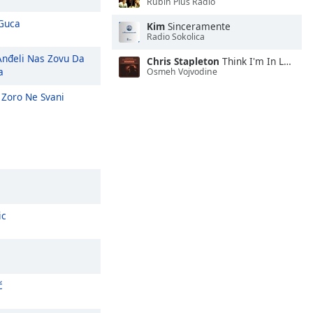
Rubin Plus Radio
Guca
Kim
Sinceramente
Radio Sokolica
nđeli Nas Zovu Da
Chris Stapleton
Think I'm In Love With You
a
Osmeh Vojvodine
 Zoro Ne Svani
ic
ć