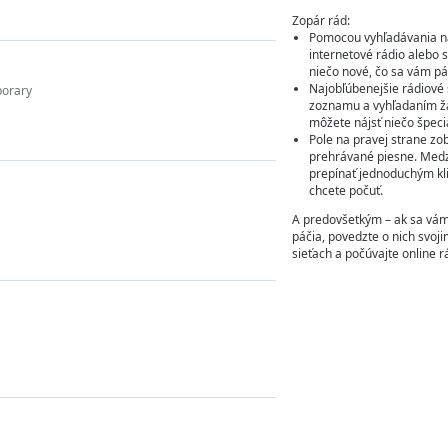
Zopár rád:
Pomocou vyhľadávania ná
internetové rádio alebo 
niečo nové, čo sa vám pá
Najobľúbenejšie rádiové 
porary
zoznamu a vyhľadaním žán
môžete nájsť niečo špeci
Pole na pravej strane z
prehrávané piesne. Medz
prepínať jednoduchým kli
chcete počuť.
A predovšetkým – ak sa vá
páčia, povedzte o nich svoj
sieťach a počúvajte online r