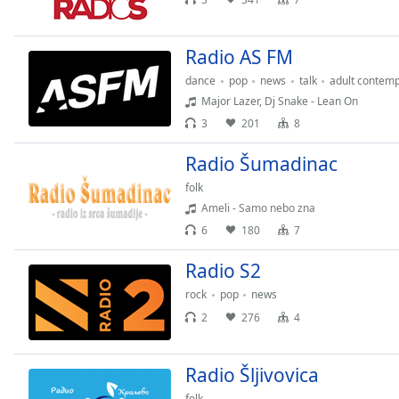
Radio AS FM
dance
pop
news
talk
adult contem
Major Lazer, Dj Snake - Lean On
3
201
8
Radio Šumadinac
folk
Ameli - Samo nebo zna
6
180
7
Radio S2
rock
pop
news
2
276
4
Radio Šljivovica
folk