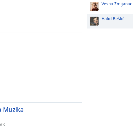
ó
Vesna Zmijanac
Halid Bešlić
a Muzika
ario