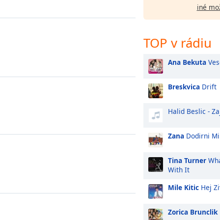
iné mo
TOP v rádiu
Ana Bekuta
Ves
Breskvica
Drift
Halid Beslic - Z
Zana
Dodirni Mi
Tina Turner
Wha
With It
Mile Kitic
Hej Zi
Zorica Brunclik