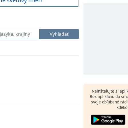
me svetový mier!
Vyhľadať
Nainštalujte si apl
Box aplikáciu do sm
svoje obľúbené rádi
kdeko