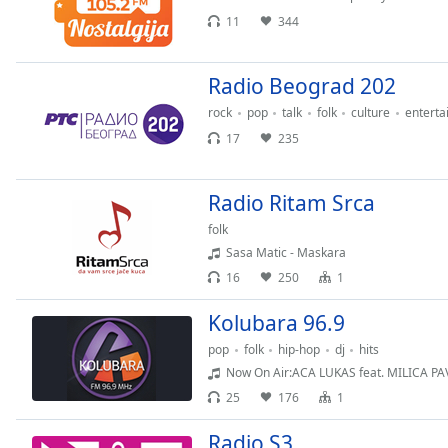
Audio
11
344
Track
Picture-
in-
Radio Beograd 202
Picture
rock
pop
talk
folk
culture
enterta
Fullscreen
This
17
235
is
a
Radio Ritam Srca
modal
window.
folk
Sasa Matic - Maskara
Beginning
16
250
1
of
dialog
Kolubara 96.9
window.
pop
folk
hip-hop
dj
hits
Escape
Now On Air:ACA LUKAS feat. MILICA PA
will
25
176
1
cancel
and
Radio S3
close