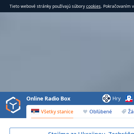
Tieto webové stránky používajú súbory
cookies
. Pokračovaním v
Video
Player
is
loading.
Play
Video
Online Radio Box
Hry
Play
Skip
Všetky stanice
Obľúbené
Žá
Backward
Skip
Forward
Mute