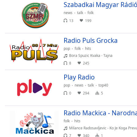
Color
Szabadkai Magyar Rádi
news
talk
folk
Opacity
13
199
Font
Radio Puls Grocka
Size
pop
folk
hits
Bora Spuzic Kvaka - Tajna
Text
8
245
Edge
Style
Play Radio
pop
news
talk
top40
Font
0
294
5
Family
Radio Mackica - Narodn
Reset
folk
hits
Done
Milance Radosavljevic - Ko Je Koga Prev
Close
7
340
1
Modal