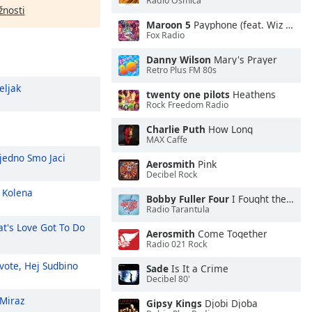
Radio Osmica
žnosti
Maroon 5
Payphone (feat. Wiz Khalifa)
Fox Radio
Danny Wilson
Mary's Prayer
Retro Plus FM 80s
eljak
twenty one pilots
Heathens
Rock Freedom Radio
Charlie Puth
How Long
MAX Caffe
ajedno Smo Jaci
Aerosmith
Pink
Decibel Rock
 Kolena
Bobby Fuller Four
I Fought the Law
Radio Tarantula
t's Love Got To Do
Aerosmith
Come Together
Radio 021 Rock
vote, Hej Sudbino
Sade
Is It a Crime
Decibel 80'
Miraz
Gipsy Kings
Djobi Djoba