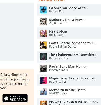
Ed Sheeran
Shape of You
Radio NSU
Madonna
Like a Prayer
Žig Radio
Heart
Alone
Rock Radio
Lewis Capaldi
Someone You Loved
Radio Balkan Dance
The Chainsmokers
Something Just Like This
Radio Laguna
Rag'n'Bone Man
Human
Promaja radio
ikáciu Online Radio
Major Lazer
Lean On (feat. MØ & DJ Snake)
artfónu a počúvajte
Radio AS FM
ové stanice online
ľvek!
Meredith Brooks
B***h
VLADIX radio
Foster the People
Pumped Up Kicks