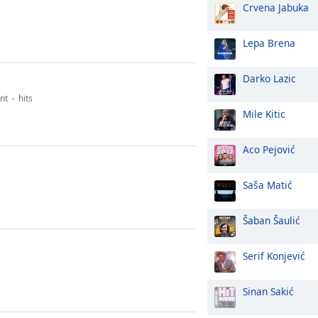
Crvena Jabuka
Lepa Brena
Darko Lazic
nt
hits
Mile Kitic
Aco Pejović
Saša Matić
Šaban Šaulić
Serif Konjević
Sinan Sakić