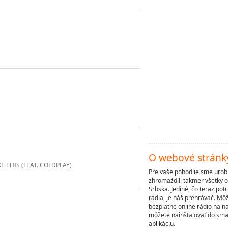
O webové stránk
 THIS (FEAT. COLDPLAY)
Pre vaše pohodlie sme uro
zhromaždili takmer všetky o
Srbska. Jediné, čo teraz po
rádia, je náš prehrávač. Mô
bezplatné online rádio na 
môžete nainštalovať do sma
aplikáciu.