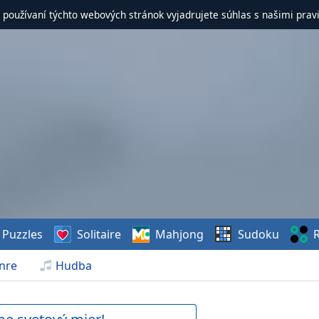
 používaní týchto webových stránok vyjadrujete súhlas s našimi prav
Puzzles
Solitaire
Mahjong
Sudoku
R
nre
Hudba