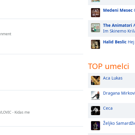
Medeni Mesec
The Animatori
A
Im Skinemo Kril
inment
Halid Beslic
Hej
TOP umelci
Aca Lukas
Dragana Mirkov
Ceca
VLOVIC - Kidas me
Željko Samardži