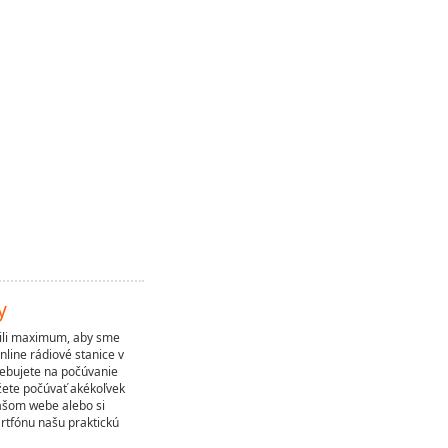
y
bili maximum, aby sme
nline rádiové stanice v
trebujete na počúvanie
žete počúvať akékoľvek
našom webe alebo si
rtfónu našu praktickú