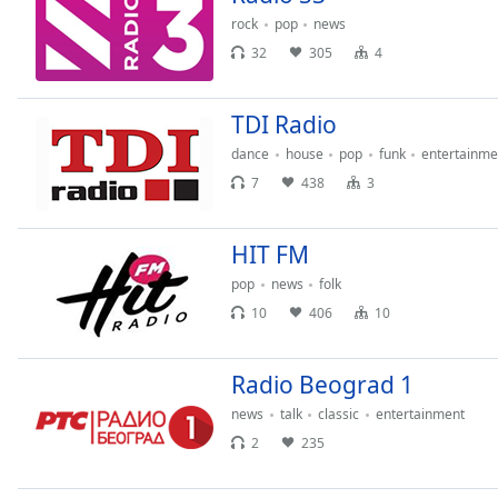
the
rock
pop
news
window.
32
305
4
Text
TDI Radio
Color
dance
house
pop
funk
entertainme
7
438
3
Opacity
HIT FM
Text
Background
pop
news
folk
Color
10
406
10
Opacity
Radio Beograd 1
news
talk
classic
entertainment
Caption
2
235
Area
Background