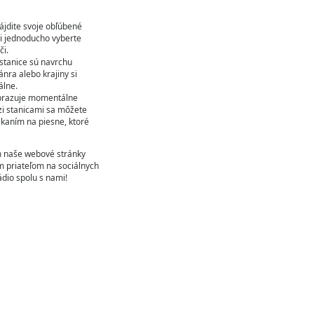
jdite svoje obľúbené
si jednoducho vyberte
či.
stanice sú navrchu
ra alebo krajiny si
álne.
obrazuje momentálne
i stanicami sa môžete
kaním na piesne, ktoré
m naše webové stránky
im priateľom na sociálnych
ádio spolu s nami!