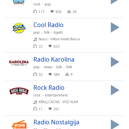
Time
-
rock
pop
-:-
117
826
26
1x
Cool Radio
Playback
Rate
pop
folk
top40
Nucci - Hilton Hotel Barca
Chapters
22
623
Chapters
Radio Karolina
Descriptions
pop
news
talk
folk
32
384
9
descriptions
off
,
Rock Radio
selected
rock
entertainment
Subtitles
KRALJ CACKA - VOZ VLAK
11
331
subtitles
settings
,
Radio Nostalgija
opens