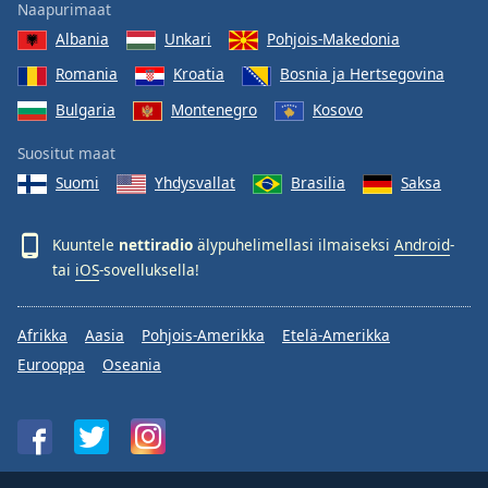
Naapurimaat
Albania
Unkari
Pohjois-Makedonia
Romania
Kroatia
Bosnia ja Hertsegovina
Bulgaria
Montenegro
Kosovo
Suositut maat
Suomi
Yhdysvallat
Brasilia
Saksa
Kuuntele
nettiradio
älypuhelimellasi ilmaiseksi
Android
-
tai
iOS
-sovelluksella!
Afrikka
Aasia
Pohjois-Amerikka
Etelä-Amerikka
Eurooppa
Oseania