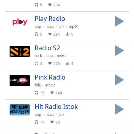
5
234
Opacity
Play Radio
Caption
pop
news
talk
top40
Area
5
294
5
Background
Color
Radio S2
rock
pop
news
Opacity
4
276
4
Pink Radio
Font
Size
folk
ethnic
13
140
Text
Hit Radio Istok
Edge
pop
news
talk
Style
11
80
Font