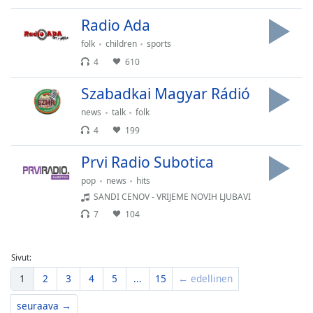
Radio Ada
folk
children
sports
4
610
Szabadkai Magyar Rádió
news
talk
folk
4
199
Prvi Radio Subotica
pop
news
hits
SANDI CENOV - VRIJEME NOVIH LJUBAVI
7
104
Sivut:
1
2
3
4
5
...
15
← edellinen
seuraava →