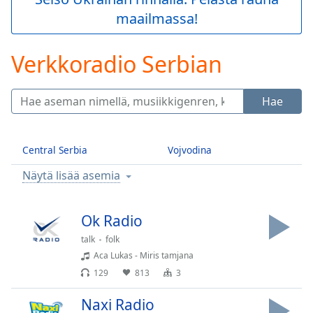
Play
maailmassa!
Video
Play
Skip
Verkkoradio Serbian
Backward
Skip
Forward
Hae
Mute
Current
Time
0:00
Central Serbia
Vojvodina
/
Duration
-:-
Näytä lisää asemia
Loaded
:
0.00%
Stream
Ok Radio
Type
LIVE
talk
folk
Seek to
Aca Lukas - Miris tamjana
live,
currently
129
813
3
behind
live
LIVE
Remaining
Naxi Radio