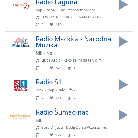
Radio Laguna
Family
pop
top40
adult contemporary
LOST IN REVERIES FT. NAMTE - END OF BEGINNING
3
119
Reset
Done
Radio Mackica - Narodna
Close
Muzika
Modal
Dialog
folk
hits
End
Ljuba Alicic - Kako zelim da te vidim
of
dialog
3
340
1
window.
Radio S1
rock
pop
talk
folk
2
341
7
Radio Šumadinac
folk
Bora Drljaca - Dodji Da Se Pozdravimo
5
179
7