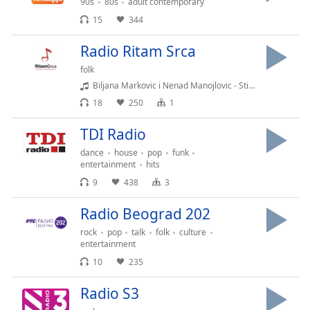
subtitles
90s
80s
adult contemporary
settings
15
344
dialog
subtitles
Radio Ritam Srca
off
,
folk
selected
Biljana Markovic i Nenad Manojlovic - Stisnem zube 2020
18
250
1
Audio
Track
TDI Radio
Picture-
dance
house
pop
funk
in-
Picture
entertainment
hits
Fullscreen
9
438
3
This
is
Radio Beograd 202
a
rock
pop
talk
folk
culture
modal
entertainment
window.
10
235
Beginning
Radio S3
of