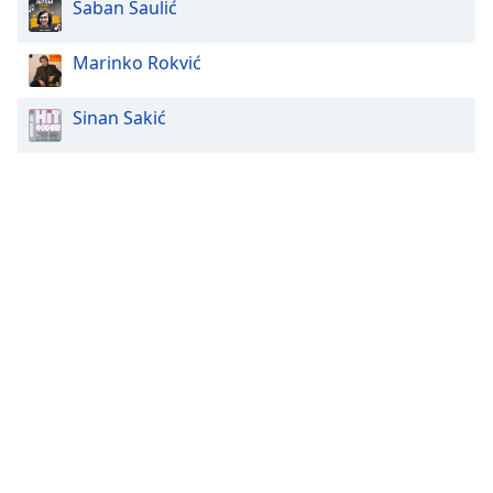
Šaban Šaulić
Marinko Rokvić
Sinan Sakić