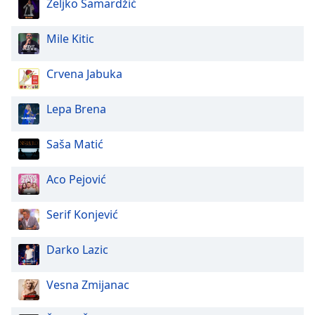
Željko Samardžić
Mile Kitic
Crvena Jabuka
Lepa Brena
Saša Matić
Aco Pejović
Serif Konjević
Darko Lazic
Vesna Zmijanac