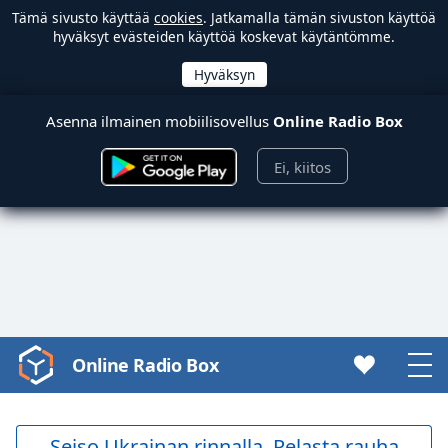
Tämä sivusto käyttää
cookies
. Jatkamalla tämän sivuston käyttöä
hyväksyt evästeiden käyttöä koskevat käytäntömme.
Asenna ilmainen mobiilisovellus
Online Radio Box
Ei, kiitos
Online Radio Box
Video
Player
is
loading.
Seiso Ukrainan rinnalla. Pelasta rauha