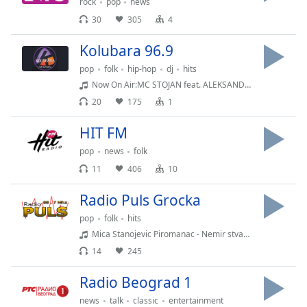
rock
pop
news
dialog
30
305
4
window.
Escape
Kolubara 96.9
will
cancel
pop
folk
hip-hop
dj
hits
and
Now On Air:MC STOJAN feat. ALEKSANDRA PRIJOVIC - Sta bi
close
20
175
1
the
window.
HIT FM
pop
news
folk
Text
11
406
10
Color
Radio Puls Grocka
Opacity
pop
folk
hits
Mica Stanojevic Piromanac - Nemir stvaras u meni
14
245
Text
Background
Radio Beograd 1
Color
news
talk
classic
entertainment