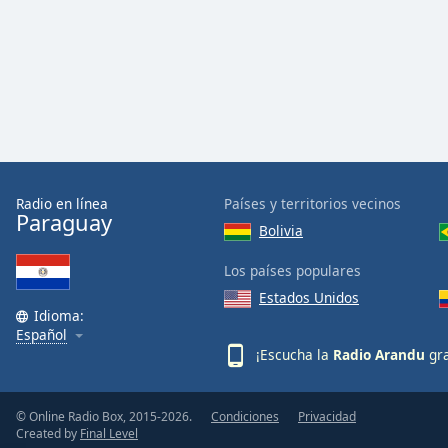
Audio
Track
Picture-
in-
Picture
Fullscreen
This
is
a
modal
Radio en línea
Países y territorios vecinos
Paraguay
window.
Bolivia
Beginning
Los países populares
of
Estados Unidos
dialog
Idioma:
Español
window.
¡Escucha la
Radio Arandu
gra
Escape
will
cancel
© Online Radio Box, 2015-2026.
Condiciones
Privacidad
and
Created by
Final Level
close