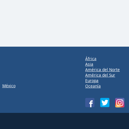
África
Asia
América del Norte
América del Sur
Europa
México
Oceanía