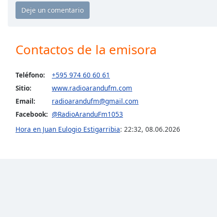
Chapters
Chapters
Descriptions
Contactos de la emisora
descriptions
off
,
Teléfono:
+595 974 60 60 61
selected
Sitio:
www.radioarandufm.com
Subtitles
Email:
radioarandufm@gmail.com
Facebook:
@RadioAranduFm1053
subtitles
settings
,
Hora en Juan Eulogio Estigarribia
:
22:32
,
08.06.2026
opens
subtitles
settings
dialog
subtitles
off
,
selected