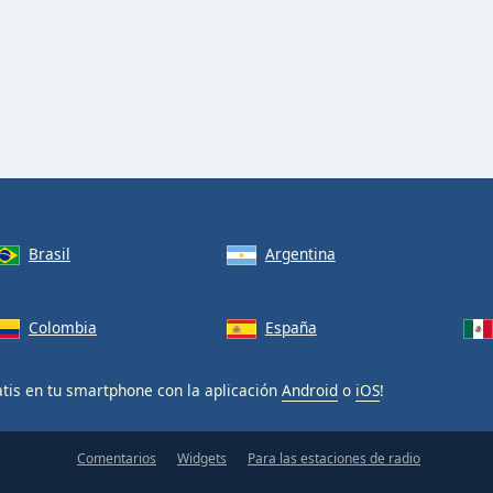
Brasil
Argentina
Colombia
España
tis en tu smartphone con la aplicación
Android
o
iOS
!
Comentarios
Widgets
Para las estaciones de radio