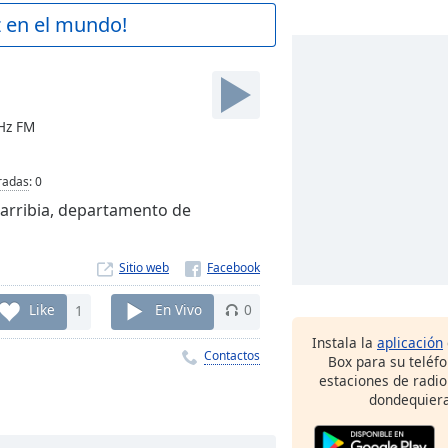
z en el mundo!
MHz FM
radas
:
0
garribia, departamento de
Sitio web
Like
1
En Vivo
0
Instala la
aplicación
Contactos
Box para su teléf
estaciones de radio
dondequiera