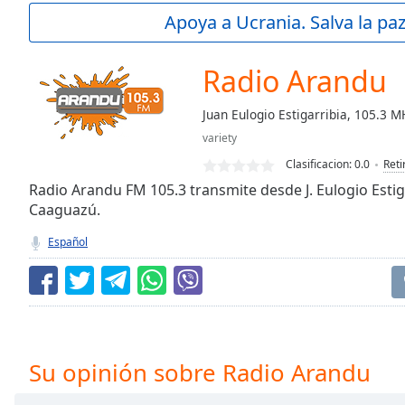
Current
Apoya a Ucrania. Salva la pa
Time
0:00
/
Duration
-:-
Radio Arandu
Loaded
:
0.00%
Juan Eulogio Estigarribia, 105.3 
0:00
variety
Stream
Type
LIVE
Clasificacion:
0.0
Reti
Seek to
Radio Arandu FM 105.3 transmite desde J. Eulogio Esti
live,
Caaguazú.
currently
behind
live
LIVE
Español
Remaining
Time
-
-:-
1x
Playback
Su opinión sobre Radio Arandu
Rate