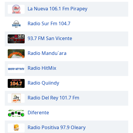
of
La Nueva 106.1 Fm Pirapey
dialog
window.
Escape
Radio Sur Fm 104.7
will
cancel
93.7 FM San Vicente
and
close
Radio Mandu´ara
the
window.
Radio HitMix
Text
Color
Radio Quiindy
Radio Del Rey 101.7 Fm
Opacity
Diferente
Text
Background
Radio Positiva 97.9 Oleary
Color