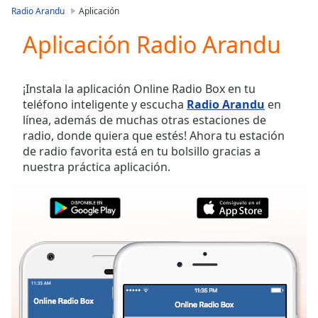
loading.
Radio Arandu
Aplicación
Play
Video
Aplicación Radio Arandu
Play
Skip
Backward
¡Instala la aplicación Online Radio Box en tu
Skip
teléfono inteligente y escucha
Radio Arandu
en
Forward
línea, además de muchas otras estaciones de
Mute
radio, donde quiera que estés! Ahora tu estación
Current
de radio favorita está en tu bolsillo gracias a
Time
0:00
nuestra práctica aplicación.
/
Duration
-:-
Loaded
:
0.00%
Stream
Type
LIVE
Seek to
live,
currently
behind
live
LIVE