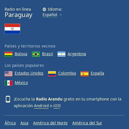
Font
Radio en línea
Idioma:
Family
Paraguay
Español
Reset
Done
Close
Países y territorios vecinos
Modal
Dialog
Bolivia
Brasil
Argentina
End
of
Los países populares
dialog
Estados Unidos
Colombia
España
window.
México
¡Escucha la
Radio Arandu
gratis en tu smartphone con la
aplicación
Android
o
iOS
!
África
Asia
América del Norte
América del Sur