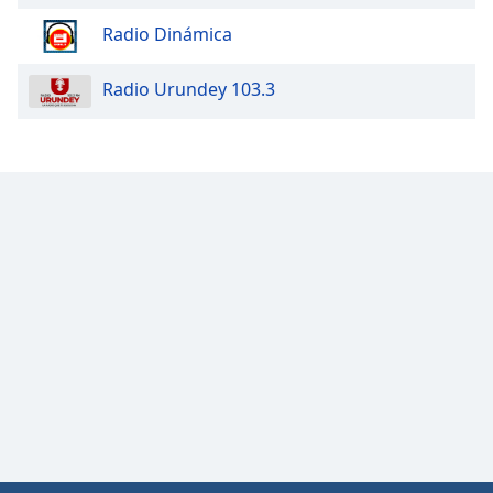
Radio Dinámica
Opacity
Radio Urundey 103.3
Caption
Area
Background
Color
Opacity
Font
Size
Text
Edge
Style