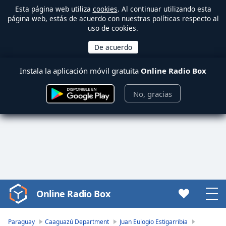
Esta página web utiliza
cookies
. Al continuar utilizando esta
página web, estás de acuerdo con nuestras políticas respecto al
uso de cookies.
Instala la aplicación móvil gratuita
Online Radio Box
No, gracias
Online Radio Box
Video
Player
is
Paraguay
Caaguazú Department
Juan Eulogio Estigarribia