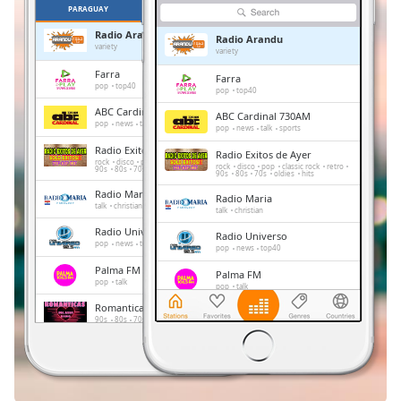
Remaining
PARAGUAY
FAVORITOS
Time
-
Radio Arandu
-:-
Radio Arandu
variety
variety
Farra
Farra
1x
pop
top40
pop
top40
Playback
ABC Cardinal 730AM
Rate
ABC Cardinal 730AM
pop
news
talk
sports
pop
news
talk
sports
Radio Exitos de Ayer
Chapters
Radio Exitos de Ayer
rock
disco
pop
classic rock
retro
rock
disco
pop
classic rock
retro
90s
80s
70s
oldies
hits
90s
80s
70s
oldies
hits
Chapters
Radio Maria
Radio Maria
talk
christian
talk
christian
Descriptions
Radio Universo
Radio Universo
pop
news
top40
pop
news
top40
descriptions
Palma FM
off
,
Palma FM
pop
talk
pop
talk
selected
Romanticas Del Ayer Radio
Romanticas Del Ayer Radio
90s
80s
70s
oldies
latin
90s
80s
70s
oldies
latin
Subtitles
adult contemporary
romantic
balada
adult contemporary
romantic
balada
Del Este
Del Este
subtitles
pop
news
top40
pop
news
top40
settings
,