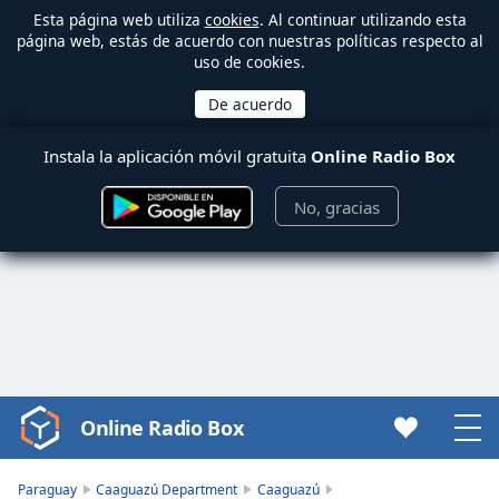
Esta página web utiliza
cookies
. Al continuar utilizando esta
página web, estás de acuerdo con nuestras políticas respecto al
uso de cookies.
Instala la aplicación móvil gratuita
Online Radio Box
No, gracias
Online Radio Box
Video
Player
is
Paraguay
Caaguazú Department
Caaguazú