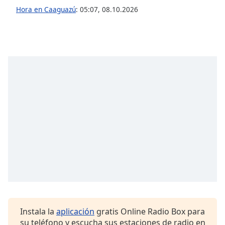
opens
Hora en Caaguazú
:
05:07
,
08.10.2026
subtitles
settings
dialog
subtitles
off
,
selected
Audio
Track
Picture-
in-
Picture
Fullscreen
This
is
a
modal
window.
Instala la
aplicación
gratis Online Radio Box para
Beginning
su teléfono y escucha sus estaciones de radio en