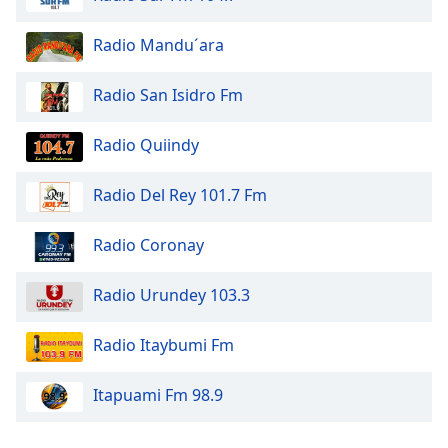
Opacity
Radio Mandu´ara
Radio San Isidro Fm
Caption
Area
Radio Quiindy
Background
Color
Radio Del Rey 101.7 Fm
Opacity
Radio Coronay
Font
Radio Urundey 103.3
Size
Radio Itaybumi Fm
Text
Edge
Itapuami Fm 98.9
Style