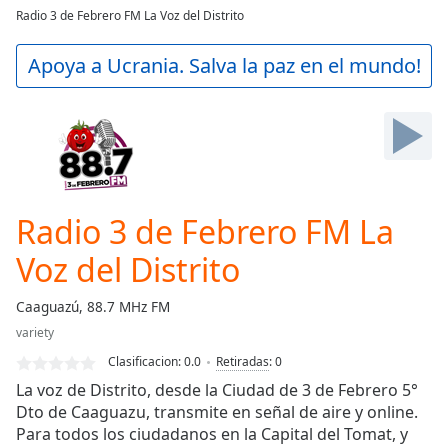
loading.
Radio 3 de Febrero FM La Voz del Distrito
Play
Video
Apoya a Ucrania. Salva la paz en el mundo!
Play
Skip
Backward
Skip
Forward
Mute
Current
Time
0:00
Radio 3 de Febrero FM La
/
Duration
-:-
Voz del Distrito
Loaded
:
0.00%
Caaguazú, 88.7 MHz FM
Stream
variety
Type
LIVE
Clasificacion:
0.0
Retiradas
:
0
Seek to
live,
La voz de Distrito, desde la Ciudad de 3 de Febrero 5°
currently
Dto de Caaguazu, transmite en señal de aire y online.
behind
live
LIVE
Para todos los ciudadanos en la Capital del Tomat, y