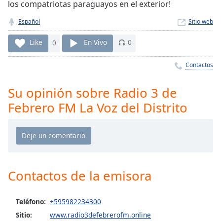
Remaining
los compatriotas paraguayos en el exterior!
Time
-
Español
Sitio web
-:-
Like
0
En Vivo
0
1x
Playback
Rate
Contactos
Chapters
Su opinión sobre Radio 3 de
Chapters
Febrero FM La Voz del Distrito
Descriptions
descriptions
off
,
selected
Contactos de la emisora
Subtitles
subtitles
Teléfono:
+595982234300
settings
,
Sitio:
www.radio3defebrerofm.online