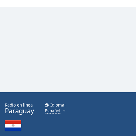
Font
Family
Reset
Done
Close
Modal
Dialog
End
of
dialog
window.
Radio en línea
Idioma:
Paraguay
Español