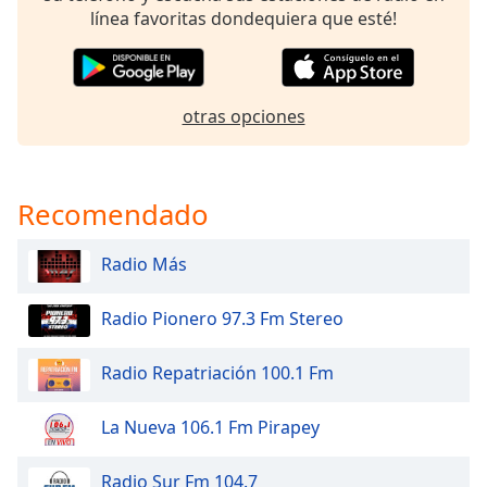
of
línea favoritas dondequiera que esté!
dialog
window.
Escape
will
otras opciones
cancel
and
close
the
Recomendado
window.
Radio Más
Text
Color
Radio Pionero 97.3 Fm Stereo
Opacity
Radio Repatriación 100.1 Fm
Text
La Nueva 106.1 Fm Pirapey
Background
Color
Radio Sur Fm 104.7