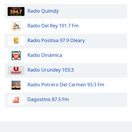
Radio Quiindy
Opacity
Radio Del Rey 101.7 Fm
Caption
Area
Radio Positiva 97.9 Oleary
Background
Color
Radio Dinámica
Opacity
Radio Urundey 103.3
Font
Radio Potrero Del Carmen 93.3 Fm
Size
Dagostino 87.5 Fm
Text
Edge
Style