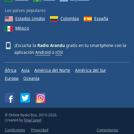
Los países populares
Estados Unidos
Colombia
España
México
¡Escucha la
Radio Arandu
gratis en tu smartphone con la
aplicación
Android
o
iOS
!
África
Asia
América del Norte
América del Sur
Europa
Oceanía
© Online Radio Box, 2015-2026.
Created by
Final Level
Condiciones
Privacidad
Comentarios