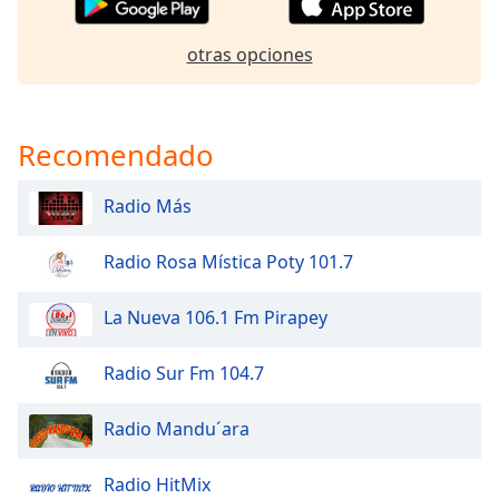
of
dialog
otras opciones
window.
Escape
will
cancel
Recomendado
and
close
the
Radio Más
window.
Radio Rosa Mística Poty 101.7
Text
Color
La Nueva 106.1 Fm Pirapey
Opacity
Radio Sur Fm 104.7
Radio Mandu´ara
Text
Background
Color
Radio HitMix