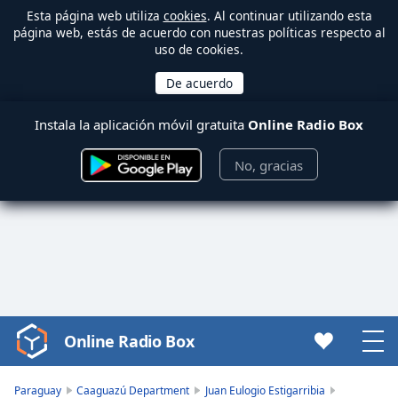
Esta página web utiliza
cookies
. Al continuar utilizando esta
página web, estás de acuerdo con nuestras políticas respecto al
uso de cookies.
Instala la aplicación móvil gratuita
Online Radio Box
No, gracias
Online Radio Box
Video
Player
is
Paraguay
Caaguazú Department
Juan Eulogio Estigarribia