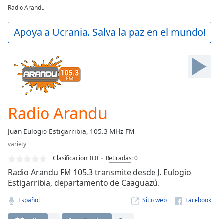
loading.
Radio Arandu
Play
Video
Apoya a Ucrania. Salva la paz en el mundo!
Play
Skip
Backward
Skip
Forward
Mute
Current
Time
0:00
Radio Arandu
/
Duration
-:-
Juan Eulogio Estigarribia, 105.3 MHz FM
Loaded
:
variety
0.00%
Stream
Clasificacion:
0.0
Retiradas
:
0
Type
LIVE
Radio Arandu FM 105.3 transmite desde J. Eulogio
Seek to
Estigarribia, departamento de Caaguazú.
live,
currently
Español
Sitio web
behind
live
LIVE