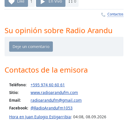
Remaining
Like
1
En Vivo
0
Time
-
-:-
Contactos
1x
Su opinión sobre Radio Arandu
Playback
Rate
Chapters
Chapters
Contactos de la emisora
Descriptions
descriptions
Teléfono:
+595 974 60 60 61
off
,
Sitio:
www.radioarandufm.com
selected
Email:
radioarandufm@gmail.com
Subtitles
Facebook:
@RadioAranduFm1053
subtitles
Hora en Juan Eulogio Estigarribia
:
04:08
,
08.09.2026
settings
,