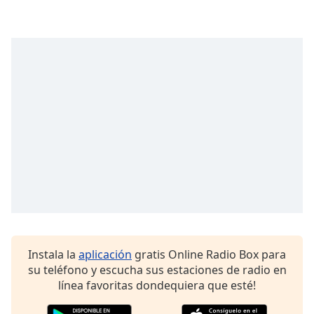
opens
subtitles
settings
dialog
subtitles
off
,
selected
Audio
Track
Picture-
in-
Picture
Fullscreen
This
is
a
Instala la
aplicación
gratis Online Radio Box para
modal
su teléfono y escucha sus estaciones de radio en
window.
línea favoritas dondequiera que esté!
Beginning