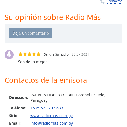
Remaining
Contactos
Time
-
-:-
Su opinión sobre Radio Más
1x
Playback
Rate
Chapters
Sandra Samudio
23.07.2021
Chapters
Son de lo mejor
Descriptions
Contactos de la emisora
descriptions
off
,
selected
PADRE MOLAS 893 3300 Coronel Oviedo,
Dirección:
Paraguay
Subtitles
Teléfono:
+595 521 202 633
subtitles
Sitio:
www.radiomas.com.py
settings
,
Email:
info@radiomas.com.py