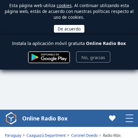
Esta página web utiliza
cookies
. Al continuar utilizando esta
página web, estás de acuerdo con nuestras políticas respecto al
uso de cookies.
Instala la aplicación móvil gratuita
Online Radio Box
No, gracias
Online Radio Box
Video
Player
is
Paraguay
Caaguazú Department
Coronel Oviedo
Radio Más