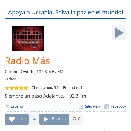
loading.
Play
Apoya a Ucrania. Salva la paz en el mundo!
Video
Play
Skip
Backward
Skip
Forward
Mute
Current
Radio Más
Time
0:00
/
Coronel Oviedo, 102.3 MHz FM
Duration
-:-
variety
Loaded
:
0.00%
Clasificacion:
5.0
Retiradas
:
1
Stream
Siempre un paso Adelante.- 102.3 Fm
Type
LIVE
Español
Sitio web
Seek to
live,
currently
Like
14
En Vivo
0
behind
live
LIVE