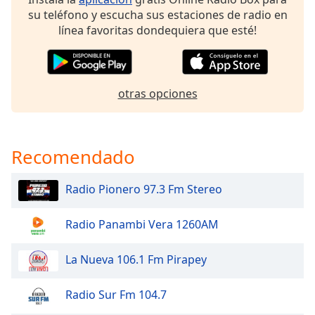
of
su teléfono y escucha sus estaciones de radio en
dialog
línea favoritas dondequiera que esté!
window.
Escape
will
cancel
otras opciones
and
close
the
window.
Recomendado
Text
Radio Pionero 97.3 Fm Stereo
Color
Radio Panambi Vera 1260AM
Opacity
La Nueva 106.1 Fm Pirapey
Text
Background
Radio Sur Fm 104.7
Color