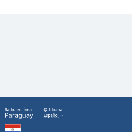
Font
Family
Reset
Done
Close
Modal
Dialog
End
of
dialog
window.
Radio en línea
Idioma:
Paraguay
Español