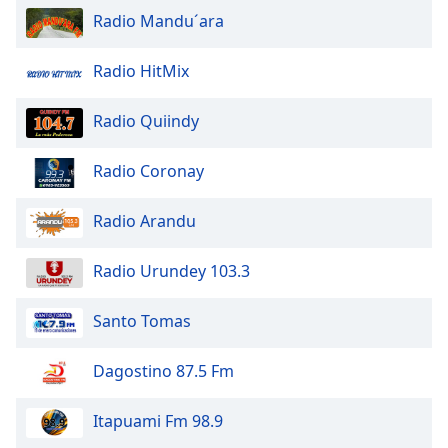
Radio Mandu´ara
Opacity
Radio HitMix
Caption
Radio Quiindy
Area
Background
Color
Radio Coronay
Radio Arandu
Opacity
Radio Urundey 103.3
Font
Size
Santo Tomas
Text
Dagostino 87.5 Fm
Edge
Style
Itapuami Fm 98.9