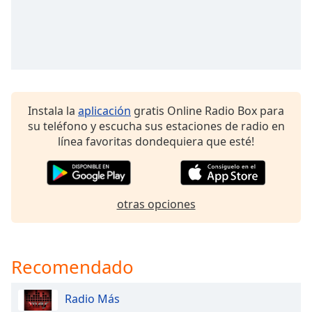
of
dialog
window.
Escape
will
cancel
and
Instala la
aplicación
gratis Online Radio Box para
close
su teléfono y escucha sus estaciones de radio en
the
línea favoritas dondequiera que esté!
window.
Text
Color
otras opciones
Opacity
Recomendado
Text
Background
Radio Más
Color