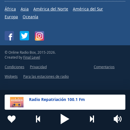
África
Asia
América del Norte
América del Sur
Europa
Oceanía
© Online Radio Box, 2015-2026.
Created by
Final Level
Condiciones
Privacidad
Comentarios
Widgets
Para las estaciones de radio
Radio Repatriación 100.1 Fm