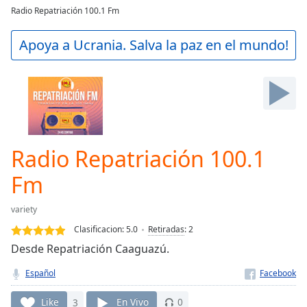
loading.
Radio Repatriación 100.1 Fm
Play
Video
Apoya a Ucrania. Salva la paz en el mundo!
Play
Skip
Backward
Skip
Forward
Mute
Current
Time
0:00
Radio Repatriación 100.1
/
Duration
-:-
Fm
Loaded
:
0.00%
variety
Stream
Clasificacion:
5.0
Retiradas
:
2
Type
LIVE
Desde Repatriación Caaguazú.
Seek to
live,
Español
currently
behind
live
LIVE
Like
3
En Vivo
0