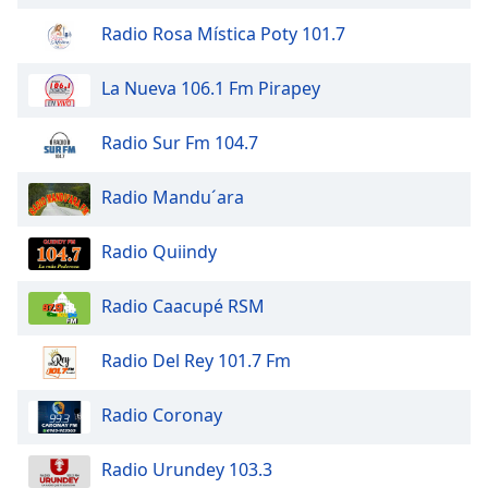
Radio Rosa Mística Poty 101.7
Opacity
La Nueva 106.1 Fm Pirapey
Caption
Area
Radio Sur Fm 104.7
Background
Color
Radio Mandu´ara
Opacity
Radio Quiindy
Radio Caacupé RSM
Font
Size
Radio Del Rey 101.7 Fm
Text
Radio Coronay
Edge
Style
Radio Urundey 103.3