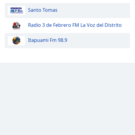
Font
Santo Tomas
Family
Radio 3 de Febrero FM La Voz del Distrito
Reset
Done
Itapuami Fm 98.9
Close
Modal
Dialog
End
of
dialog
window.