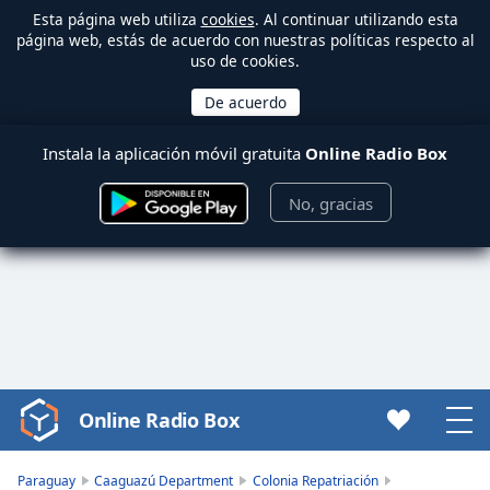
Esta página web utiliza
cookies
. Al continuar utilizando esta
página web, estás de acuerdo con nuestras políticas respecto al
uso de cookies.
Instala la aplicación móvil gratuita
Online Radio Box
No, gracias
Online Radio Box
Video
Player
is
Paraguay
Caaguazú Department
Colonia Repatriación