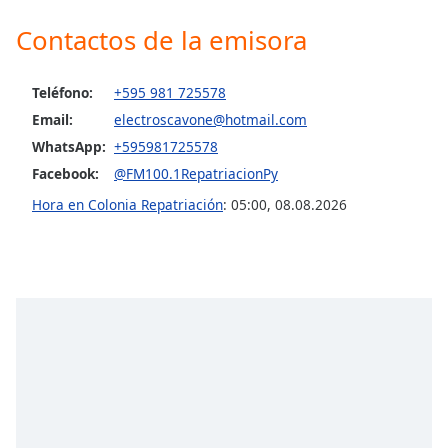
opens
subtitles
Contactos de la emisora
settings
dialog
subtitles
Teléfono:
+595 981 725578
off
,
Email:
electroscavone@hotmail.com
selected
WhatsApp:
+595981725578
Facebook:
@FM100.1RepatriacionPy
Audio
Track
Hora en Colonia Repatriación
:
05:00
,
08.08.2026
Picture-
in-
Picture
Fullscreen
This
is
a
modal
window.
Beginning