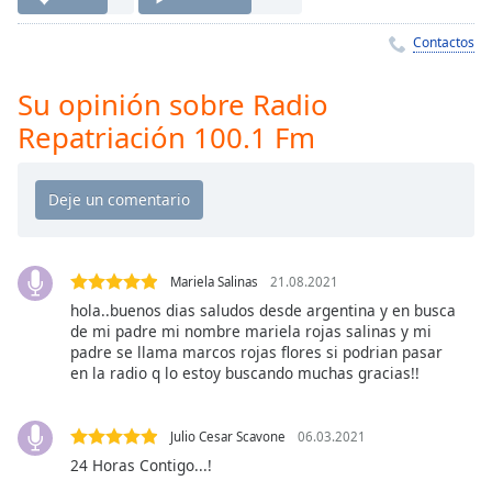
Remaining
Time
-
Contactos
-:-
Su opinión sobre Radio
1x
Repatriación 100.1 Fm
Playback
Rate
Chapters
Chapters
Descriptions
Mariela Salinas
21.08.2021
descriptions
hola..buenos dias saludos desde argentina y en busca
de mi padre mi nombre mariela rojas salinas y mi
off
,
padre se llama marcos rojas flores si podrian pasar
selected
en la radio q lo estoy buscando muchas gracias!!
Subtitles
Julio Cesar Scavone
06.03.2021
subtitles
24 Horas Contigo...!
settings
,